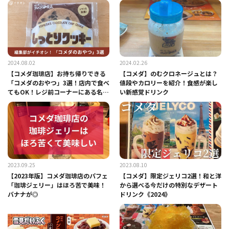
2024.08.02
2024.02.26
【コメダ珈琲店】お持ち帰りできる
【コメダ】のむクロネージュとは？
「コメダのおやつ」3選！店内で食べ
値段やカロリーを紹介！食感が楽し
てもOK！レジ前コーナーにある名品
い新感覚ドリンク
をご紹介
2023.09.25
2023.08.10
【2023年版】コメダ珈琲店のパフェ
【コメダ】限定ジェリコ2選！和と洋
「珈琲ジェリー」はほろ苦で美味！
から選べる今だけの特別なデザート
バナナが◎
ドリンク《2024》