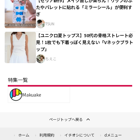
【セリア新作】メイク直しが楽ちん！リップのふ
たやパレットに貼れる「ミラーシール」が便利す
ぎ
TSUN
【ユニクロ夏トップス】50代の骨格ストレート必
見！1枚でも下着っぽく見えない「Vネックブラト
ップ」
ちえこ
特集一覧
Makuake
ページトップへ戻る
ホーム
利用規約
イチオシについて
dメニュー