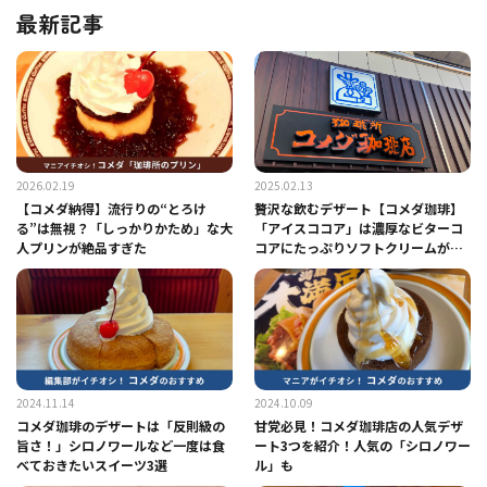
最新記事
2026.02.19
2025.02.13
【コメダ納得】流行りの“とろけ
贅沢な飲むデザート【コメダ珈琲】
る”は無視？「しっかりかため」な大
「アイスココア」は濃厚なビターコ
人プリンが絶品すぎた
コアにたっぷりソフトクリームが魅
力
2024.11.14
2024.10.09
コメダ珈琲のデザートは「反則級の
甘党必見！コメダ珈琲店の人気デザ
旨さ！」シロノワールなど一度は食
ート3つを紹介！人気の「シロノワー
べておきたいスイーツ3選
ル」も