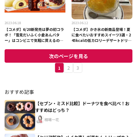
2023.06.18
2023.06.12
【コメダ】6/20新発売は夢の初コラ
【コメダ】かき氷の新商品登場！夏
ボ！「雪見だいふく小倉あんバタ
に食べたいおすすめスイーツ3選・2
ー」はコンビニで気軽に買えるのう
45kcalの低カロリーデザートドリン
れしい！
クも
次のページを見る
1
2
3
おすすめ記事
【セブン・ミスド比較】ドーナツを食べ比べ！お
すすめはどっち？
相場一花