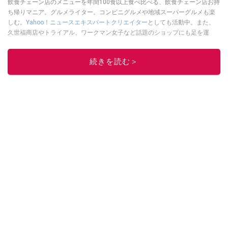
飲食チェーン店のメニューを年間100食以上食べ比べる、飲食チェーン店お持
ち帰りマニア。グルメライター。コンビニグルメや地域スーパーグルメも楽
しむ。
Yahoo！ニュースエキスパートクリエイター
としても活動中。また、
久世福商店やトライアル、ワークマン女子など話題のショップにも足を運
ぶ。晋遊舎「LDK」や
「360LiFE」
、KADOKAWA
「レタスクラブ」
、集英社
「週刊プレイボーイ」、宝島社「おいしい！ シャトレーゼBOOK」などでグ
続きを読む＞
ルメライター、食の専門家として出演実績あり。
このイチオシストの他の記事を読む