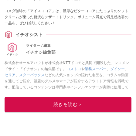
コメダ珈琲の「アイスココア」は、濃厚なビターココアにたっぷりのソフト
クリームが乗った贅沢なデザートドリンク。ボリューム満点で満足感抜群の
一品を、ぜひお試しください！
イチオシスト
ライター / 編集
イチオシ編集部
株式会社オールアバウトが株式会社NTTドコモと共同で開設した、レコメン
ドサイト『イチオシ』の編集部です。
コストコ
や
業務スーパー
、
ダイソー
、
セリア
、
スターバックス
などの人気ショップの隠れた名品を、コラムや動画
を通してご紹介。話題のグルメやマニアが紹介するアウトドア情報も満載で
す。配信しているコンテンツは専門家やインフルエンサーが実際に使用して
レビューしています。毎日トレンド情報をお届けしているので、ぜひ
Google
ニュースでフォロー
してください！
続きを読む＞
このイチオシストの他の記事を読む