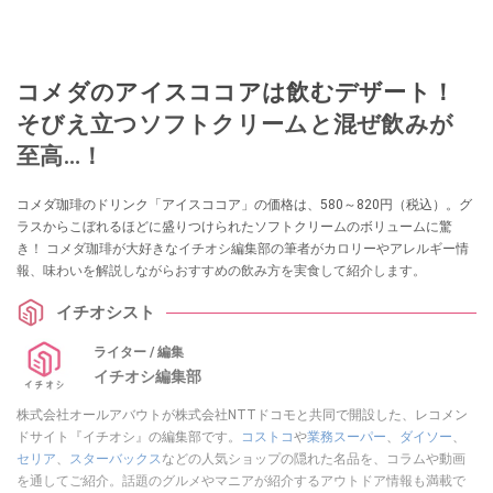
コメダのアイスココアは飲むデザート！
そびえ立つソフトクリームと混ぜ飲みが
至高…！
コメダ珈琲のドリンク「アイスココア」の価格は、580～820円（税込）。グ
ラスからこぼれるほどに盛りつけられたソフトクリームのボリュームに驚
き！ コメダ珈琲が大好きなイチオシ編集部の筆者がカロリーやアレルギー情
報、味わいを解説しながらおすすめの飲み方を実食して紹介します。
イチオシスト
ライター / 編集
イチオシ編集部
株式会社オールアバウトが株式会社NTTドコモと共同で開設した、レコメン
ドサイト『イチオシ』の編集部です。
コストコ
や
業務スーパー
、
ダイソー
、
セリア
、
スターバックス
などの人気ショップの隠れた名品を、コラムや動画
を通してご紹介。話題のグルメやマニアが紹介するアウトドア情報も満載で