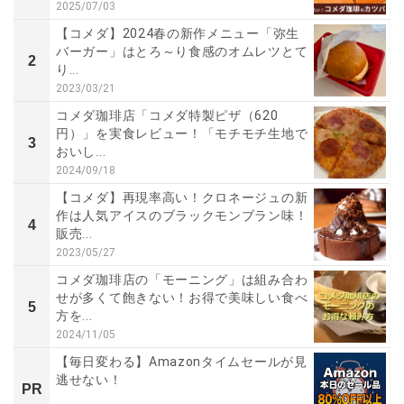
2025/07/03
【コメダ】2024春の新作メニュー「弥生
バーガー」はとろ～り食感のオムレツとて
2
り...
2023/03/21
コメダ珈琲店「コメダ特製ピザ（620
円）」を実食レビュー！「モチモチ生地で
3
おいし...
2024/09/18
【コメダ】再現率高い！クロネージュの新
作は人気アイスのブラックモンブラン味！
4
販売...
2023/05/27
コメダ珈琲店の「モーニング」は組み合わ
せが多くて飽きない！お得で美味しい食べ
5
方を...
2024/11/05
【毎日変わる】Amazonタイムセールが見
逃せない！
PR