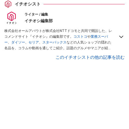
イチオシスト
ライター / 編集
イチオシ編集部
株式会社オールアバウトが株式会社NTTドコモと共同で開設した、レ
コメンドサイト『イチオシ』の編集部です。
コストコ
や
業務スーパ
ー
、
ダイソー
、
セリア
、
スターバックス
などの人気ショップの隠れた
名品を、コラムや動画を通してご紹介。話題のグルメやマニアが紹介
するアウトドア情報も満載です。配信しているコンテンツは専門家や
このイチオシストの他の記事を読む
インフルエンサーが実際に使用してレビューしています。毎日トレン
ド情報をお届けしているので、ぜひ
Googleニュースでフォロー
してく
ださい！