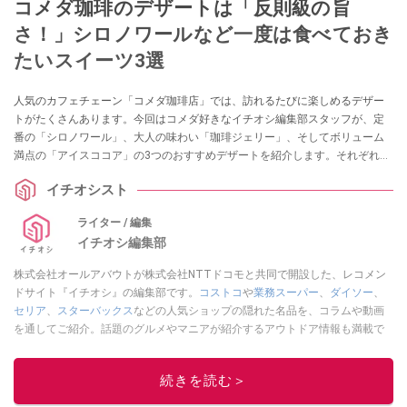
コメダ珈琲のデザートは「反則級の旨
さ！」シロノワールなど一度は食べておき
たいスイーツ3選
人気のカフェチェーン「コメダ珈琲店」では、訪れるたびに楽しめるデザー
トがたくさんあります。今回はコメダ好きなイチオシ編集部スタッフが、定
番の「シロノワール」、大人の味わい「珈琲ジェリー」、そしてボリューム
満点の「アイスココア」の3つのおすすめデザートを紹介します。それぞれの
味やカロリー、価格について詳しく解説するので、コメダのデザートをもっ
イチオシスト
と楽しみたい方はぜひ参考にしてみてくださいね。
ライター / 編集
イチオシ編集部
株式会社オールアバウトが株式会社NTTドコモと共同で開設した、レコメン
ドサイト『イチオシ』の編集部です。
コストコ
や
業務スーパー
、
ダイソー
、
セリア
、
スターバックス
などの人気ショップの隠れた名品を、コラムや動画
を通してご紹介。話題のグルメやマニアが紹介するアウトドア情報も満載で
す。配信しているコンテンツは専門家やインフルエンサーが実際に使用して
レビューしています。毎日トレンド情報をお届けしているので、ぜひ
Google
続きを読む＞
ニュースでフォロー
してください！