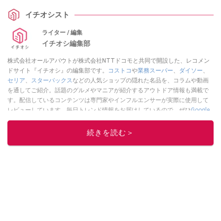
ョコレートとバニラアイスのハーモニーが魅力です。どれも一度は試してみ
イチオシスト
たい逸品ばかり！
ライター / 編集
イチオシ編集部
株式会社オールアバウトが株式会社NTTドコモと共同で開設した、レコメン
ドサイト『イチオシ』の編集部です。
コストコ
や
業務スーパー
、
ダイソー
、
セリア
、
スターバックス
などの人気ショップの隠れた名品を、コラムや動画
を通してご紹介。話題のグルメやマニアが紹介するアウトドア情報も満載で
す。配信しているコンテンツは専門家やインフルエンサーが実際に使用して
レビューしています。毎日トレンド情報をお届けしているので、ぜひ
Google
ニュースでフォロー
してください！
続きを読む＞
このイチオシストの他の記事を読む