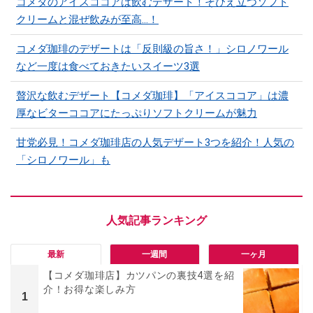
コメダのアイスココアは飲むデザート！そびえ立つソフト
クリームと混ぜ飲みが至高…！
コメダ珈琲のデザートは「反則級の旨さ！」シロノワール
など一度は食べておきたいスイーツ3選
贅沢な飲むデザート【コメダ珈琲】「アイスココア」は濃
厚なビターココアにたっぷりソフトクリームが魅力
甘党必見！コメダ珈琲店の人気デザート3つを紹介！人気の
「シロノワール」も
最新
一週間
一ヶ月
【コメダ珈琲店】カツパンの裏技4選を紹
介！お得な楽しみ方
1