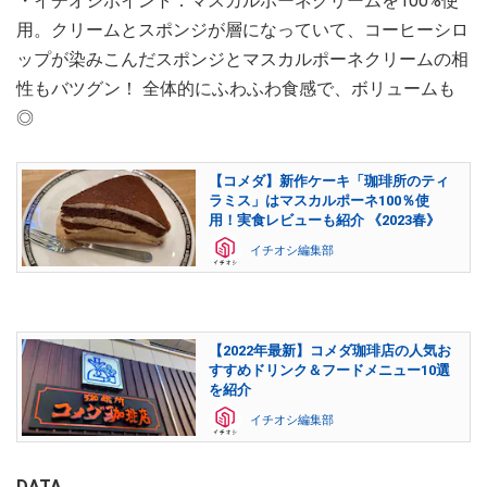
・イチオシポイント：マスカルポーネクリームを100%使
用。クリームとスポンジが層になっていて、コーヒーシロ
ップが染みこんだスポンジとマスカルポーネクリームの相
性もバツグン！ 全体的にふわふわ食感で、ボリュームも
◎
【コメダ】新作ケーキ「珈琲所のティ
ラミス」はマスカルポーネ100％使
用！実食レビューも紹介 《2023春》
イチオシ編集部
【2022年最新】コメダ珈琲店の人気お
すすめドリンク＆フードメニュー10選
を紹介
イチオシ編集部
DATA