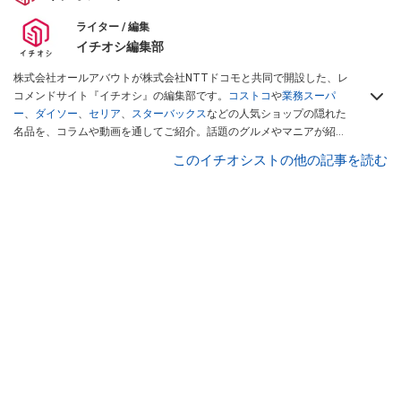
ライター / 編集
イチオシ編集部
株式会社オールアバウトが株式会社NTTドコモと共同で開設した、レ
コメンドサイト『イチオシ』の編集部です。
コストコ
や
業務スーパ
ー
、
ダイソー
、
セリア
、
スターバックス
などの人気ショップの隠れた
名品を、コラムや動画を通してご紹介。話題のグルメやマニアが紹介
するアウトドア情報も満載です。配信しているコンテンツは専門家や
このイチオシストの他の記事を読む
インフルエンサーが実際に使用してレビューしています。毎日トレン
ド情報をお届けしているので、ぜひ
Googleニュースでフォロー
してく
ださい！