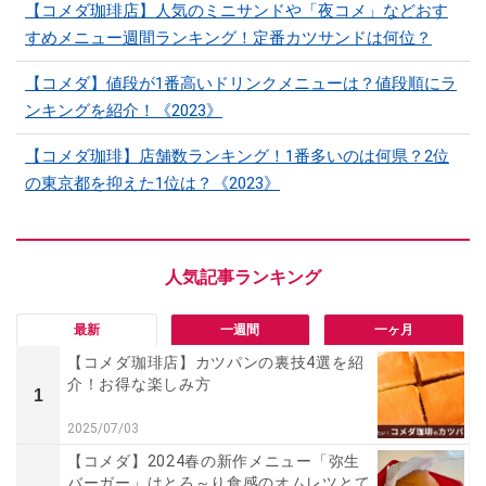
【コメダ珈琲店】人気のミニサンドや「夜コメ」などおす
すめメニュー週間ランキング！定番カツサンドは何位？
【コメダ】値段が1番高いドリンクメニューは？値段順にラ
ンキングを紹介！《2023》
【コメダ珈琲】店舗数ランキング！1番多いのは何県？2位
の東京都を抑えた1位は？《2023》
最新
一週間
一ヶ月
【コメダ珈琲店】カツパンの裏技4選を紹
介！お得な楽しみ方
1
2025/07/03
【コメダ】2024春の新作メニュー「弥生
バーガー」はとろ～り食感のオムレツとて