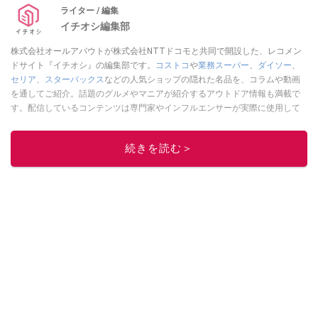
ライター / 編集
イチオシ編集部
株式会社オールアバウトが株式会社NTTドコモと共同で開設した、レコメン
ドサイト『イチオシ』の編集部です。
コストコ
や
業務スーパー
、
ダイソー
、
セリア
、
スターバックス
などの人気ショップの隠れた名品を、コラムや動画
を通してご紹介。話題のグルメやマニアが紹介するアウトドア情報も満載で
す。配信しているコンテンツは専門家やインフルエンサーが実際に使用して
レビューしています。毎日トレンド情報をお届けしているので、ぜひ
Google
ニュースでフォロー
してください！
続きを読む＞
このイチオシストの他の記事を読む