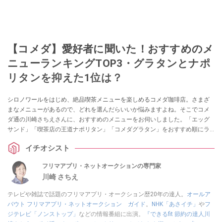
【コメダ】愛好者に聞いた！おすすめのメ
ニューランキングTOP3・グラタンとナポ
リタンを抑えた1位は？
シロノワールをはじめ、絶品喫茶メニューを楽しめるコメダ珈琲店。さまざ
まなメニューがあるので、どれを選んだらいいか悩みますよね。そこでコメ
ダ通の川崎さちえさんに、おすすめのメニューをお伺いしました。「エッグ
サンド」「喫茶店の王道ナポリタン」「コメダグラタン」をおすすめ順にラ
ンキング形式でご紹介します。
イチオシスト
フリマアプリ・ネットオークションの専門家
川崎 さちえ
テレビや雑誌で話題のフリマアプリ・オークション歴20年の達人。
オールア
バウト フリマアプリ・ネットオークション ガイド
。
NHK「あさイチ」
や
フ
ジテレビ「ノンストップ」
などの情報番組に出演。
『できるfit 節約の達人川