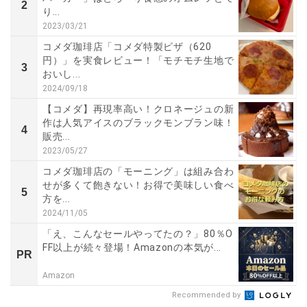
2
り...
2023/03/21
コメダ珈琲店「コメダ特製ピザ（620
円）」を実食レビュー！「モチモチ生地で
3
おいし...
2024/09/18
【コメダ】再現率高い！クロネージュの新
作は人気アイスのブラックモンブラン味！
4
販売...
2023/05/27
コメダ珈琲店の「モーニング」は組み合わ
せが多くて飽きない！お得で美味しい食べ
5
方を...
2024/11/05
「え、こんなセールやってたの？」80％O
FF以上が続々登場！Amazonの本気が...
PR
Amazon
Recommended by