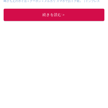
崎さちえのポイ活＋クーポン＋メルカリ スマホでおトク術』（インプレス
刊）
、
『「ゆる副業」のはじめかた メルカリ スマホ1つでスキマ時間に効率
的に稼ぐ！』（翔泳社刊）
ほか著書多数。ブログは
「川崎さちえのごちゃま
続きを読む＞
ぜ日記」
。
■経歴：2003年、夫が子育てをするために、突然会社を辞める。翌月からの
給料が０円になり、家にいながら、しかも空いた時間でできるオークション
に目をつける。しかし、取引の仕方がわからずに、まずは落札者として参
加。その後、出品者側にまわり、家の中の物を出品しまくる。出品する物が
ほぼなくなってからは、仕入れを経験。ネットオークションを生活の一部に
取り入れるべく、「ネットオークションやフリマアプリは生活のインフラに
なる」という考えを持つ。また消費税増税の社会においては、ネットオーク
ションやフリマアプリが家計の救世主になりえると考え、業者とは違う視点
でユーザーとして参加中。
このイチオシストの他の記事を読む