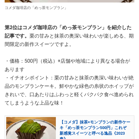
コメダ珈琲店の「めっ茶モンブラン」
第2位はコメダ珈琲店の「めっ茶モンブラン」を紹介した
記事です。
栗の甘みと抹茶の奥深い味わいが楽しめる、期
間限定の新作スイーツですよ。
・価格：500円（税込）※店舗や地域により異なる場合が
あります
・イチオシポイント：栗の甘みと抹茶の奥深い味わいが絶
品のモンブランケーキ。鮮やかな緑色の糸状のホイップが
きれいで、口あたりはふわっと軽くパクパク食べ進められ
てしまうような上品な味！
【コメダ】抹茶×モンブランの新作ケー
キ「めっ茶モンブラン500円」これぞ
新感覚スイーツと呼べる逸品《2023
春》