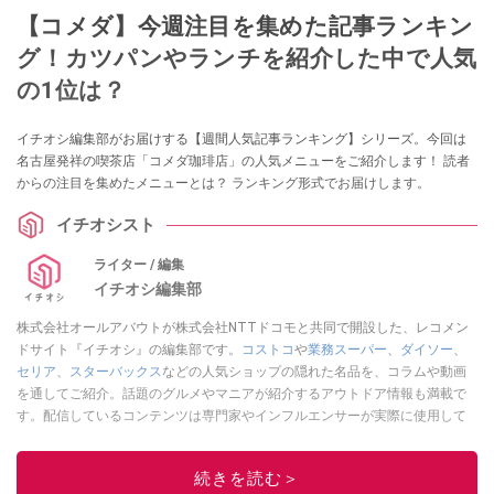
【コメダ】今週注目を集めた記事ランキン
グ！カツパンやランチを紹介した中で人気
の1位は？
イチオシ編集部がお届けする【週間人気記事ランキング】シリーズ。今回は
名古屋発祥の喫茶店「コメダ珈琲店」の人気メニューをご紹介します！ 読者
からの注目を集めたメニューとは？ ランキング形式でお届けします。
イチオシスト
ライター / 編集
イチオシ編集部
株式会社オールアバウトが株式会社NTTドコモと共同で開設した、レコメン
ドサイト『イチオシ』の編集部です。
コストコ
や
業務スーパー
、
ダイソー
、
セリア
、
スターバックス
などの人気ショップの隠れた名品を、コラムや動画
を通してご紹介。話題のグルメやマニアが紹介するアウトドア情報も満載で
す。配信しているコンテンツは専門家やインフルエンサーが実際に使用して
レビューしています。毎日トレンド情報をお届けしているので、ぜひ
Google
ニュースでフォロー
してください！
続きを読む＞