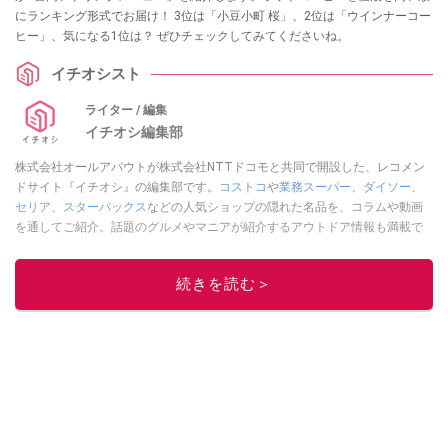
にランキング形式でお届け！ 3位は「小豆小町 桜」、2位は「ウインナーコー
ヒー」、気になる1位は？ ぜひチェックしてみてくださいね。
イチオシスト
ライター / 編集
イチオシ編集部
株式会社オールアバウトが株式会社NTTドコモと共同で開設した、レコメン
ドサイト『イチオシ』の編集部です。
コストコ
や
業務スーパー
、
ダイソー
、
セリア
、
スターバックス
などの人気ショップの隠れた名品を、コラムや動画
を通してご紹介。話題のグルメやマニアが紹介するアウトドア情報も満載で
す。配信しているコンテンツは専門家やインフルエンサーが実際に使用して
レビューしています。毎日トレンド情報をお届けしているので、ぜひ
Google
続きを読む＞
ニュースでフォロー
してください！
このイチオシストの他の記事を読む