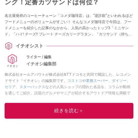
ング！定番カツサンドは何位？
名古屋発祥のコーヒーチェーン「コメダ珈琲店」は、"逆詐欺"といわれるほど
フードメニューのボリュームがすごい！ そんなコメダ珈琲店で今回は、フー
ドメニューを紹介した記事のなかから、人気の高かったトップ3「ミニサン
ド」「ハイ! チーズ!! プレート チーズカリーグラタン」「カツサンド（持ち帰
り限定）」をご紹介します。ランチや夜メニューについての参考にしてみて
イチオシスト
はいかがでしょうか。
ライター / 編集
イチオシ編集部
株式会社オールアバウトが株式会社NTTドコモと共同で開設した、レコメン
ドサイト『イチオシ』の編集部です。
コストコ
や
業務スーパー
、
ダイソー
、
セリア
、
スターバックス
などの人気ショップの隠れた名品を、コラムや動画
を通してご紹介。話題のグルメやマニアが紹介するアウトドア情報も満載で
す。配信しているコンテンツは専門家やインフルエンサーが実際に使用して
レビューしています。毎日トレンド情報をお届けしているので、ぜひ
Google
続きを読む＞
ニュースでフォロー
してください！
このイチオシストの他の記事を読む