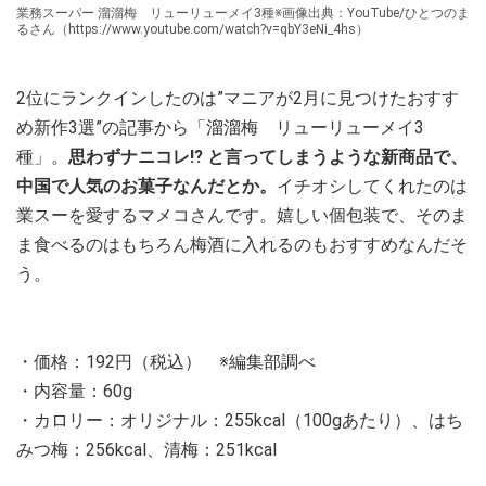
業務スーパー 溜溜梅 リューリューメイ3種※画像出典：YouTube/ひとつのま
るさん（https://www.youtube.com/watch?v=qbY3eNi_4hs）
2位にランクインしたのは”マニアが2月に見つけたおすす
め新作3選”の記事から「溜溜梅 リューリューメイ3
種」。
思わずナニコレ⁉ と言ってしまうような新商品で、
中国で人気のお菓子なんだとか。
イチオシしてくれたのは
業スーを愛するマメコさんです。嬉しい個包装で、そのま
ま食べるのはもちろん梅酒に入れるのもおすすめなんだそ
う。
・価格：192円（税込） ※編集部調べ
・内容量：60g
・カロリー：オリジナル：255kcal（100gあたり）、はち
みつ梅：256kcal、清梅：251kcal