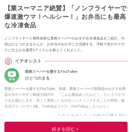
【業スーマニア絶賛】「ノンフライヤーで
爆速激ウマ！ヘルシー！」お弁当にも最高
な冷凍食品
ノンフライヤーと相性抜群な業務スーパーのおすすめ冷凍食品をご紹介。今
回はひとつのまるさんが、お弁当やおかずに大活躍する、手軽で衣がサクサ
クに仕上がる優秀3アイテムを教えてくれました。
イチオシスト
業務スーパーを愛するYouTuber
ひとつのまる
業務スーパーを愛するYouTuber。毎週、業務スーパーの新商品やおすすめ商
品を分かりやすく動画で紹介中。「こんな商品あったんだ！」というワクワ
クをお届けします。安くて美味しいものをハンティングすることが特技。食
生活アドバイザー2級。Twitterは
コチラ
、YouTubeは
こちら
から！
このイチオシストの他の記事を読む
続きを読む＞