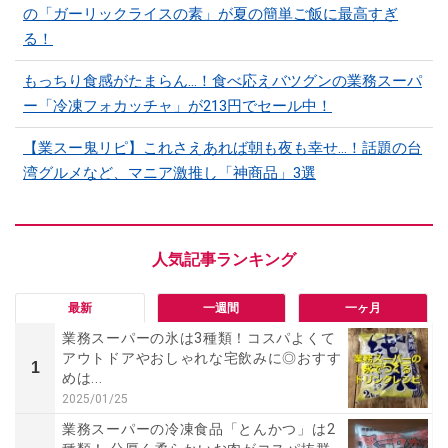
の「ガーリックライスの素」が夏の簡単ご飯に最高すぎ
る！
もっちり食感がたまらん…！食べ応えバツグンの業務スーパ
ー「冷凍フォカッチャ」が213円でセール中！
【業スー鬼リピ】これさえあれば朝も夜も幸せ…！話題の台
湾グルメなど、マニア激推し「神商品」3選
最新
一週間
一ヶ月
業務スーパーの氷は3種類！コスパよくて
アウトドアやおしゃれな宅飲みに◎おすす
1
めは...
2025/01/25
業務スーパーの冷凍食品「とんかつ」は2