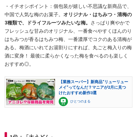
・イチオシポイント：個包装が嬉しい不思議な新商品で、
中国で人気な梅のお菓子。
オリジナル・はちみつ・清梅の
3種類で、ドライフルーツみたいな梅。
さっぱり爽やかで
フレッシュな甘みのオリジナル、一番食べやすくほんのり
はちみつが香るはちみつ梅、一番濃厚でコクのある清梅が
ある。梅酒にいれてお湯割りにすれば、丸ごと梅入りの梅
酒に変身！ 最後に柔らかくなった梅を食べるのも楽しく
おすすめ◎。
【業務スーパー】新商品“リューリュー
メイ”ってなんだ？マニアが2月に見つ
けたおすすめ新作3選
ひとつのまる
1位：「太うどん」