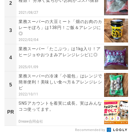
種類！ 分厚く柔らかいお肉がコスパ抜群
2
2021/08/27
業務スーパーの大豆ミート「畑のお肉のカ
レーそぼろ」は138円！ご飯＆アレンジに
3
◎
2022/02/04
業務スーパー「たこぶつ」は1kg入り！ア
ヒージョやおつまみアレンジレシピに◎
4
2025/01/09
業務スーパーの冷凍「小籠包」はレンジで
簡単便利！美味しい食べ方＆アレンジレシ
5
ピ
2022/10/11
SNSアカウントを着実に成長。実はみんな
ココ使ってます。
PR
Dreaw合同会社
Recommended by