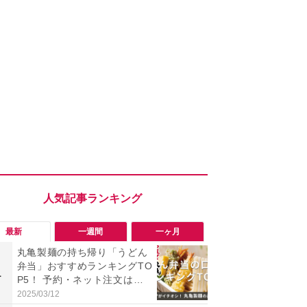
最新
一週間
一ヶ月
丸亀製麺の持ち帰り「うどん
「勝手にデ
弁当」おすすめランキングTO
る!?」Win
1
1
P5！ 予約・ネット注文は？
オフにして最
天ぷらのテイクアウトメニュ
身を守る技
2025/03/12
2026/08/05