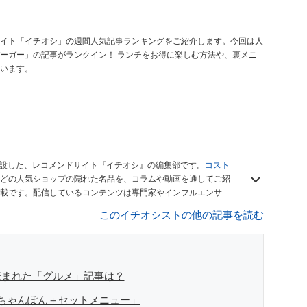
イト「イチオシ」の週間人気記事ランキングをご紹介します。今回は人
ーガー」の記事がランクイン！ ランチをお得に楽しむ方法や、裏メニ
います。
開設した、レコメンドサイト『イチオシ』の編集部です。
コスト
どの人気ショップの隠れた名品を、コラムや動画を通してご紹
載です。配信しているコンテンツは専門家やインフルエンサー
をお届けしているので、ぜひ
Googleニュースでフォロー
してく
このイチオシストの他の記事を読む
読まれた「グルメ」記事は？
ちゃんぽん＋セットメニュー」