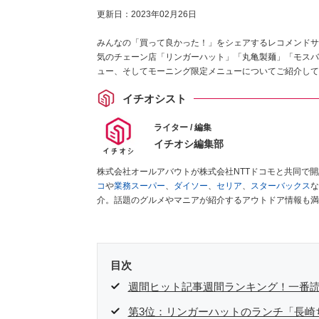
更新日：
2023年02月26日
みんなの「買って良かった！」をシェアするレコメンドサ
気のチェーン店「リンガーハット」「丸亀製麺」「モスバ
ュー、そしてモーニング限定メニューについてご紹介して
イチオシスト
ライター / 編集
イチオシ編集部
株式会社オールアバウトが株式会社NTTドコモと共同で
コ
や
業務スーパー
、
ダイソー
、
セリア
、
スターバックス
な
介。話題のグルメやマニアが紹介するアウトドア情報も満
が実際に使用してレビューしています。毎日トレンド情報
ださい！
目次
週間ヒット記事週間ランキング！一番
第3位：リンガーハットのランチ「長崎