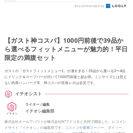
Recommended by
【ガスト神コスパ】1000円前後で39品か
ら選べるフィットメニューが魅力的！平日
限定の満腹セット
ガストの「ガストフィットメニュー2」が凄すぎる！39品から選べる3〜4品
にドリンク＆スープバーが付いて1000円前後と超お得。ミニサイズとは思え
ない肉厚ハンバーグ等、神コスパの実食レポは必見です。
イチオシスト
ライター / 編集
イチオシ編集部
株式会社オールアバウトが株式会社NTTドコモと共同で開設した、レコメン
ドサイト『イチオシ』の編集部です。
コストコ
や
業務スーパー
、
ダイソー
、