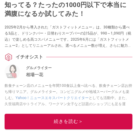
知ってる？たったの1000円以下で本当に
満腹になるか試してみた！
2025年2月から導入された「ガストフィットメニュー」は、30種類から選べ
る3品と、ドリンクバー・日替わりスープバーの計5品が、990～1,090円（税
込）で楽しめる高コスパメニューです。2025年6月には「ガストフィットメ
ニュー2」としてリニューアルされ、選べるメニュー数が増え、さらに魅力的
になりました。本当に1000円前後で満足できるほどコストパフォーマンスが
イチオシスト
よいのか、さっそくチェックしてみましょう。
グルメライター
相場一花
飲食チェーン店のメニューを年間100食以上食べ比べる、飲食チェーン店お持
ち帰りマニア。グルメライター。コンビニグルメや地域スーパーグルメも楽
しむ。
Yahoo！ニュースエキスパートクリエイター
としても活動中。また、
久世福商店やトライアル、ワークマン女子など話題のショップにも足を運
ぶ。晋遊舎「LDK」や
「360LiFE」
、KADOKAWA
「レタスクラブ」
、集英社
「週刊プレイボーイ」、宝島社「おいしい！ シャトレーゼBOOK」などでグ
続きを読む＞
ルメライター、食の専門家として出演実績あり。
このイチオシストの他の記事を読む