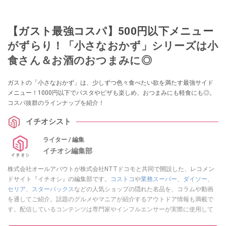
【ガスト最強コスパ】500円以下メニュー
がずらり！「小さなおかず」シリーズは小
食さん＆お酒のおつまみに◎
ガストの「小さなおかず」は、少しずつ色々食べたい欲を満たす最強サイド
メニュー！1000円以下でパスタやピザも楽しめ、おつまみにも軽食にも◎。
コスパ抜群のラインナップを紹介！
イチオシスト
ライター / 編集
イチオシ編集部
株式会社オールアバウトが株式会社NTTドコモと共同で開設した、レコメン
ドサイト『イチオシ』の編集部です。
コストコ
や
業務スーパー
、
ダイソー
、
セリア
、
スターバックス
などの人気ショップの隠れた名品を、コラムや動画
を通してご紹介。話題のグルメやマニアが紹介するアウトドア情報も満載で
す。配信しているコンテンツは専門家やインフルエンサーが実際に使用して
レビューしています。毎日トレンド情報をお届けしているので、ぜひ
Google