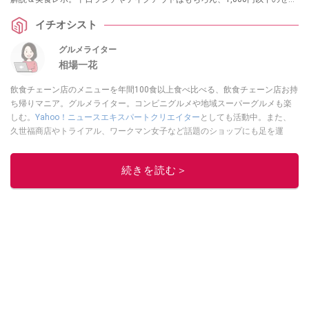
べろ飲みや裏技アレンジまで網羅。コスパ最強の組み合わせや、失敗しない
イチオシスト
注文方法を徹底ガイドします。
グルメライター
相場一花
飲食チェーン店のメニューを年間100食以上食べ比べる、飲食チェーン店お持
ち帰りマニア。グルメライター。コンビニグルメや地域スーパーグルメも楽
しむ。
Yahoo！ニュースエキスパートクリエイター
としても活動中。また、
久世福商店やトライアル、ワークマン女子など話題のショップにも足を運
ぶ。晋遊舎「LDK」や
「360LiFE」
、KADOKAWA
「レタスクラブ」
、集英社
「週刊プレイボーイ」、宝島社「おいしい！ シャトレーゼBOOK」などでグ
続きを読む＞
ルメライター、食の専門家として出演実績あり。
このイチオシストの他の記事を読む