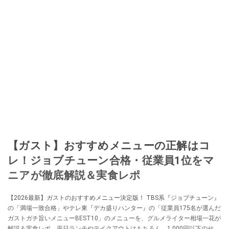
【ガスト】おすすめメニューの正解はコ
レ！ジョブチューン合格・従業員1位をマ
ニアが徹底解説＆実食レポ
【2026最新】ガストのおすすめメニュー決定版！ TBS系『ジョブチューン』
の「満場一致合格」やテレ東『デカ盛りハンター』の「従業員175名が選んだ
ガストガチ旨いメニューBEST10」のメニューを、グルメライター相場一花が
解説＆実食レポ。平日ランチやテイクアウトはもちろん、1,000円以下のせん