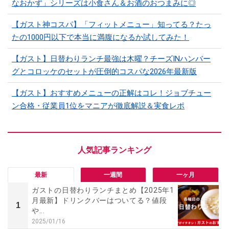
なおかず」シリーズは小食さん＆お酒のおつまみに◎
【ガスト神コスパ】「フィットメニュー」知ってる？たっ
たの1000円以下で本当に満腹になるか試してみた！
【ガスト】日替わりランチ最強は木曜？チーズINハンバー
グとコロッケのセットが圧倒的コスパな2026年最新版
【ガスト】おすすめメニューの正解はコレ！ジョブチュー
ン合格・従業員1位をマニアが徹底解説＆実食レポ
最新
一週間
一ヶ月
ガストの日替わりランチまとめ【2025年1
月最新】ドリンクバーはついてる？値段
1
や...
2025/01/16