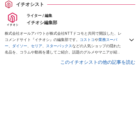
イチオシスト
ライター / 編集
イチオシ編集部
株式会社オールアバウトが株式会社NTTドコモと共同で開設した、レ
コメンドサイト『イチオシ』の編集部です。
コストコ
や
業務スーパ
ー
、
ダイソー
、
セリア
、
スターバックス
などの人気ショップの隠れた
名品を、コラムや動画を通してご紹介。話題のグルメやマニアが紹介
するアウトドア情報も満載です。配信しているコンテンツは専門家や
このイチオシストの他の記事を読む
インフルエンサーが実際に使用してレビューしています。毎日トレン
ド情報をお届けしているので、ぜひ
Googleニュースでフォロー
してく
ださい！