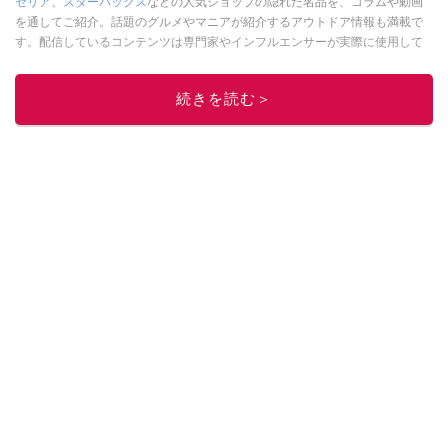
セリア
、
スターバックス
などの人気ショップの隠れた名品を、コラムや動画
を通してご紹介。話題のグルメやマニアが紹介するアウトドア情報も満載で
す。配信しているコンテンツは専門家やインフルエンサーが実際に使用して
レビューしています。毎日トレンド情報をお届けしているので、ぜひ
Google
ニュースでフォロー
してください！
続きを読む＞
このイチオシストの他の記事を読む