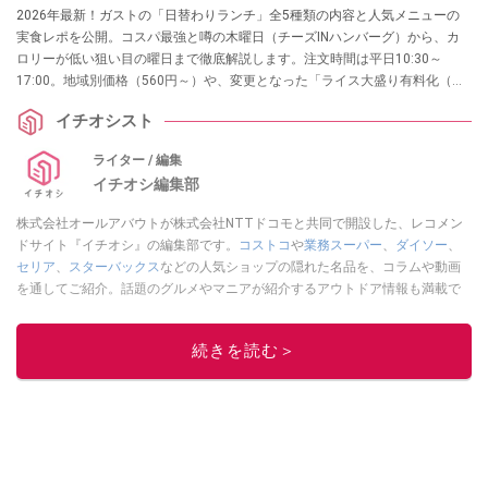
2026年最新！ガストの「日替わりランチ」全5種類の内容と人気メニューの
実食レポを公開。コスパ最強と噂の木曜日（チーズINハンバーグ）から、カ
ロリーが低い狙い目の曜日まで徹底解説します。注文時間は平日10:30～
17:00。地域別価格（560円～）や、変更となった「ライス大盛り有料化（＋
50円）」のルール、ドリンクバーのセット料金など、行く前に知りたい最新
イチオシスト
情報を完全網羅しました。
ライター / 編集
イチオシ編集部
株式会社オールアバウトが株式会社NTTドコモと共同で開設した、レコメン
ドサイト『イチオシ』の編集部です。
コストコ
や
業務スーパー
、
ダイソー
、
セリア
、
スターバックス
などの人気ショップの隠れた名品を、コラムや動画
を通してご紹介。話題のグルメやマニアが紹介するアウトドア情報も満載で
す。配信しているコンテンツは専門家やインフルエンサーが実際に使用して
レビューしています。毎日トレンド情報をお届けしているので、ぜひ
Google
続きを読む＞
ニュースでフォロー
してください！
このイチオシストの他の記事を読む