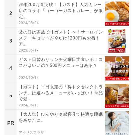
昨年200万食突破！【ガスト】人気カレー
店のコラボ「ゴーゴーガストカレー」が限
2
定...
2024/08/04
父の日は家族で【ガスト】へ！サーロイン
ステーキセットが今だけ1200円もお得！
3
ア...
2023/06/17
ガスト日替わりランチ火曜日実食レポ！コ
スパはいいの？500円メニューはある？
4
2024/10/14
【ガスト】平日限定の「得トクセレクトラ
ンチ」は選べるメニューがいっぱい！単品
5
で頼...
2024/06/18
【大人気】ひんやり冷感寝具で快適な睡眠
をあなたに。
PR
アイリスプラザ