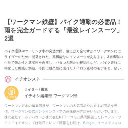
【ワークマン鉄壁】バイク通勤の必需品！
雨を完全ガードする「最強レインスーツ」
2選
バイク通勤やツーリング中の突然の雨、備えは万全ですか？ワークマンには
ライダーのために開発された、高機能なレインスーツがあります。3層構造の
生地で防水性と透湿性を両立し、バタつき防止や視認性など、バイク走行に
特化した機能が満載。今回は耐久性に優れたナイロン素材のモデルと、扱い
やすいポリエステル素材のモデルの2種類をご紹介します。
イチオシスト
ライター / 編集
イチオシ編集部 ワークマン部
ワークマン好きの編集部員が、ワークマンの人気商品やおすすめ商品を発
信。
ワークマン公式オンラインストア
の画像使用許諾をいただいています。
株式会社オールアバウトが株式会社NTTドコモと共同開設したレコメンドサ
イト「イチオシ」では毎日トレンド情報をお届け。
Googleニュースでフォロ