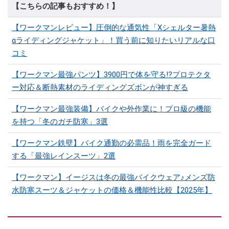
【こちらの記事もおすすめ！】
【ワークマンレビュー】圧倒的な通気性「Xシェルター暑熱
αライディングジャケット」！買う前に知りたいリアルな口
コミ
【ワークマン最強パンツ】3900円で体を守る!?プロテクタ
ー対応＆断熱素材のライディングズボンが神すぎる
【ワークマン最強装備】バイクや外作業に！プロ級の機能
を持つ「冬のガチ防寒」3選
【ワークマン鉄壁】バイク通勤の必需品！雨を完全ガード
する「最強レインスーツ」2選
【ワークマン】イージスは冬の最強バイクウェア♪メンズ防
水防寒スーツ＆ジャケットの価格＆機能性比較【2025年】