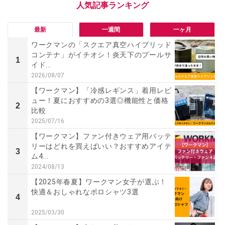
最新
一週間
一ヶ月
ワークマンの「スクエア真空ハイブリッド
コンテナ」がイチオシ！炎天下のプールサ
1
イド...
2026/08/07
【ワークマン】「冷感レギンス」着用レビ
ュー！夏におすすめの3選◎機能性と価格
2
比較
2025/07/16
【ワークマン】ファン付きウェア用バッテ
リーはどれを買えばいい？おすすめアイテ
3
ム4...
2024/08/13
【2025年春夏】ワークマン女子が選ぶ！
快適＆おしゃれなポロシャツ3選
4
2025/03/30