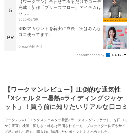
【ワークマン】合わせて着るだけでコーデ
完成！新作「ブリーズフロー」アイテムは
5
セッ...
2025/06/09
SNSアカウントを着実に成長。実はみんな
ココ使ってます。
PR
Dreaw合同会社
Recommended by
【ワークマンレビュー】圧倒的な通気性
「Xシェルター暑熱αライディングジャケ
ット」！買う前に知りたいリアルな口コミ
ワークマンの「エックスシェルター暑熱αライディングジャケット」を口コミ
から正直に検証。涼しさ・軽さは評価される一方、プロテクター位置やサイ
ズ感に厳しい声も。購入前に確認したいポイントをまとめました。