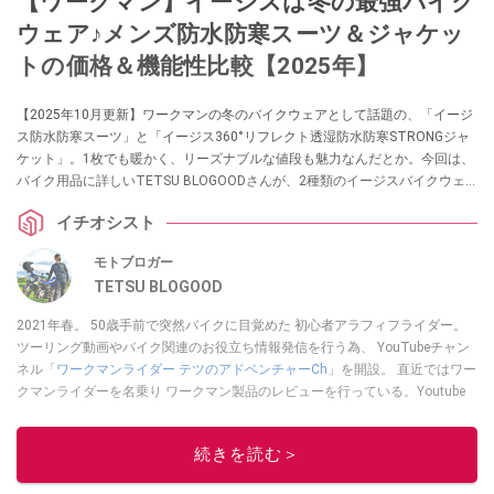
【ワークマン】イージスは冬の最強バイク
ウェア♪メンズ防水防寒スーツ＆ジャケッ
トの価格＆機能性比較【2025年】
【2025年10月更新】ワークマンの冬のバイクウェアとして話題の、「イージ
ス防水防寒スーツ」と「イージス360°リフレクト透湿防水防寒STRONGジャ
ケット」。1枚でも暖かく、リーズナブルな値段も魅力なんだとか。今回は、
バイク用品に詳しいTETSU BLOGOODさんが、2種類のイージスバイクウェ
アを比較して紹介してくれました。2024年版の情報や、実際購入した方たち
イチオシスト
のレビューもまとめたので、冬のバイクウェア選びの参考にしてください
ね。
モトブロガー
TETSU BLOGOOD
2021年春。 50歳手前で突然バイクに目覚めた 初心者アラフィフライダー。
ツーリング動画やバイク関連のお役立ち情報発信を行う為、 YouTubeチャン
ネル「
ワークマンライダー テツのアドベンチャーCh
」を開設。 直近ではワー
クマンライダーを名乗り ワークマン製品のレビューを行っている。Youtube
チャンネルは
こちら
から！
このイチオシストの他の記事を読む
続きを読む＞