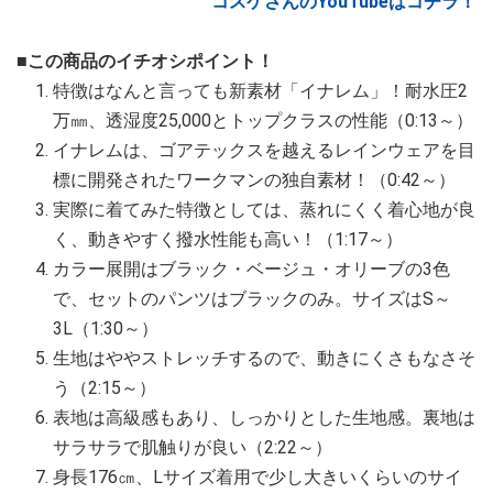
コスケさんのYouTubeはコチラ！
■この商品のイチオシポイント！
特徴はなんと言っても新素材「イナレム」！耐水圧2
万㎜、透湿度25,000とトップクラスの性能（0:13～）
イナレムは、ゴアテックスを越えるレインウェアを目
標に開発されたワークマンの独自素材！（0:42～）
実際に着てみた特徴としては、蒸れにくく着心地が良
く、動きやすく撥水性能も高い！（1:17～）
カラー展開はブラック・ベージュ・オリーブの3色
で、セットのパンツはブラックのみ。サイズはS～
3L（1:30～）
生地はややストレッチするので、動きにくさもなさそ
う（2:15～）
表地は高級感もあり、しっかりとした生地感。裏地は
サラサラで肌触りが良い（2:22～）
身長176㎝、Lサイズ着用で少し大きいくらいのサイ