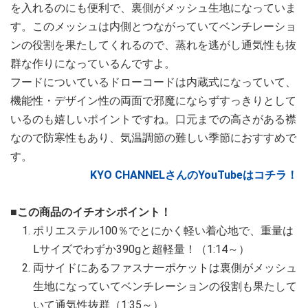
を入れるのにも便利で、裏側がメッシュ生地になっていま
す。このメッシュは内側とつながっていてベンチレーショ
ンの役割を果たしてくれるので、蒸れを逃がし通気性も抜
群な作りになっているんですよ。
フードについているドローコードは内蔵式になっていて、
機能性・デザイン性の両面で邪魔にならずすっきりとして
いるのも嬉しいポイントですね。口元までの高さがある襟
なので防寒性もあり、気温調節の難しい季節におすすめで
す。
KYO CHANNELさんのYouTubeはコチラ！
■この商品のイチオシポイント！
ポリエステル100％でとにかく軽い着心地で、重量は
Lサイズでわずか390gと超軽量！（1:14～）
両サイドにあるファスナーポケットは裏側がメッシュ
生地になっていてベンチレーションの役割も果たして
いて通気性抜群（1:35～）