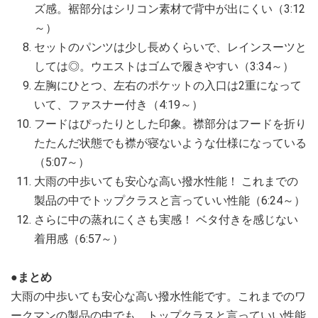
ズ感。裾部分はシリコン素材で背中が出にくい（3:12
～）
セットのパンツは少し長めくらいで、レインスーツと
しては◎。ウエストはゴムで履きやすい（3:34～）
左胸にひとつ、左右のポケットの入口は2重になって
いて、ファスナー付き（4:19～）
フードはぴったりとした印象。襟部分はフードを折り
たたんだ状態でも襟が寝ないような仕様になっている
（5:07～）
大雨の中歩いても安心な高い撥水性能！ これまでの
製品の中でトップクラスと言っていい性能（6:24～）
さらに中の蒸れにくさも実感！ ベタ付きを感じない
着用感（6:57～）
●まとめ
大雨の中歩いても安心な高い撥水性能です。これまでのワ
ークマンの製品の中でも、トップクラスと言っていい性能