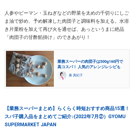
人参やピーマン・玉ねぎなどの野菜を太めの千切りにしご
ま油で炒め、予め解凍した肉団子と調味料を加える。水溶
き片栗粉を加えて再び火を通せば、あっというまに絶品
「肉団子の甘酢餡掛け」のできあがり！
業務スーパーの肉団子は500g160円で
高コスパ！ 人気のアレンジレシピも
秦 真紀子
【業務スーパーまとめ】らくらく時短おすすめ商品15選！
スパ子購入品をまとめてご紹介♪(2022年7月②）GYOMU
SUPERMARKET JAPAN