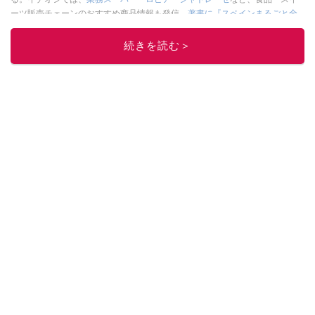
ーツ販売チェーンのおすすめ商品情報も発信。
著書に『スペインまるごと全
17州おいしい旅』（‎産業編集センター刊）ほか。
■経歴：ワイナリーツアー
ガイドや、飲食関連の方の視察旅行のコーディネートやガイド、スペインの
続きを読む＞
食についての講演などの経験あり。2004年より「カフェ・スイーツ」（柴田
書店）、「料理通信」（料理通信社）をはじめ、日本の雑誌やWEBサイト
に、ガストロノミー、観光、文化などについて執筆。ガイドブックの取材の
コーディネートや執筆、著書5冊あり。 現在は、拠点をバルセロナから日本に
移し、スペイン関連だけでなく日本の観光情報や飲食店についてのコンテン
ツの執筆や、広報PR、出版プロデュースなどを行う。 ■寄稿雑誌……料理通
信、カフェ・スイーツ、TARZANなど ■寄稿サイト……ぐるなびプロ、Drink
planetなど ■取材コーディネート……るるぶスペイン／ララチッタ／aruco／地
球の歩き方ほか。
このイチオシストの他の記事を読む