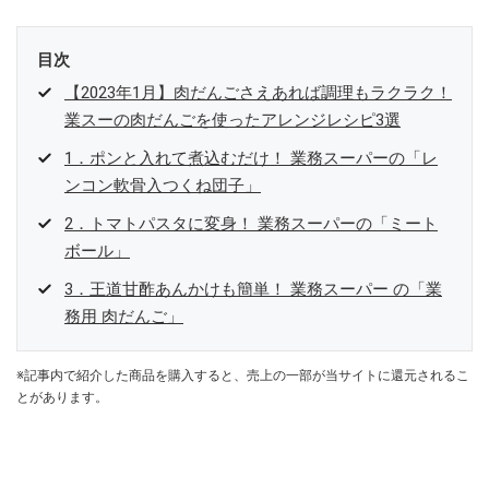
目次
【2023年1月】肉だんごさえあれば調理もラクラク！
業スーの肉だんごを使ったアレンジレシピ3選
1．ポンと入れて煮込むだけ！ 業務スーパーの「レ
ンコン軟骨入つくね団子」
2．トマトパスタに変身！ 業務スーパーの「ミート
ボール」
3．王道甘酢あんかけも簡単！ 業務スーパー の「業
務用 肉だんご」
※記事内で紹介した商品を購入すると、売上の一部が当サイトに還元されるこ
とがあります。