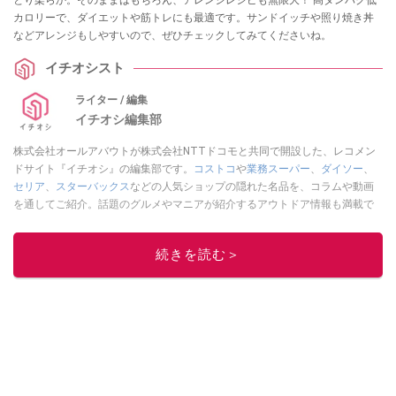
カロリーで、ダイエットや筋トレにも最適です。サンドイッチや照り焼き丼
などアレンジもしやすいので、ぜひチェックしてみてくださいね。
イチオシスト
ライター / 編集
イチオシ編集部
株式会社オールアバウトが株式会社NTTドコモと共同で開設した、レコメン
ドサイト『イチオシ』の編集部です。
コストコ
や
業務スーパー
、
ダイソー
、
セリア
、
スターバックス
などの人気ショップの隠れた名品を、コラムや動画
を通してご紹介。話題のグルメやマニアが紹介するアウトドア情報も満載で
す。配信しているコンテンツは専門家やインフルエンサーが実際に使用して
レビューしています。毎日トレンド情報をお届けしているので、ぜひ
Google
続きを読む＞
ニュースでフォロー
してください！
このイチオシストの他の記事を読む