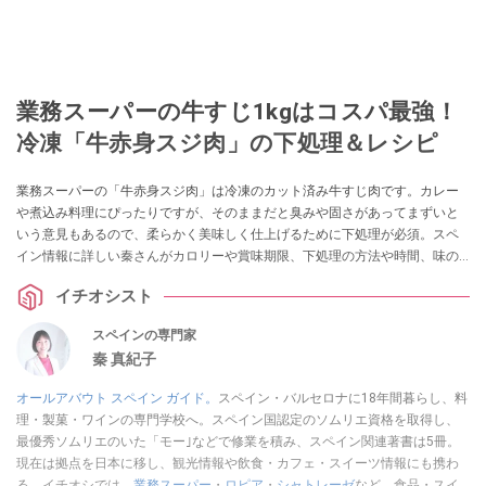
業務スーパーの牛すじ1kgはコスパ最強！
冷凍「牛赤身スジ肉」の下処理＆レシピ
業務スーパーの「牛赤身スジ肉」は冷凍のカット済み牛すじ肉です。カレー
や煮込み料理にぴったりですが、そのままだと臭みや固さがあってまずいと
いう意見もあるので、柔らかく美味しく仕上げるために下処理が必須。スペ
イン情報に詳しい秦さんがカロリーや賞味期限、下処理の方法や時間、味の
感想や口コミ、3種類のアレンジレシピを教えてくれました。ボイル済みの関
イチオシスト
連商品も紹介します。
スペインの専門家
秦 真紀子
オールアバウト スペイン ガイド。
スペイン・バルセロナに18年間暮らし、料
理・製菓・ワインの専門学校へ。スペイン国認定のソムリエ資格を取得し、
最優秀ソムリエのいた「モー｣などで修業を積み、スペイン関連著書は5冊。
現在は拠点を日本に移し、観光情報や飲食・カフェ・スイーツ情報にも携わ
る。イチオシでは、
業務スーパー
・
ロピア
・
シャトレーゼ
など、食品・スイ