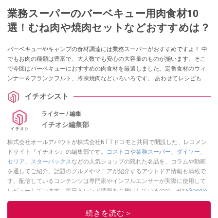
業務スーパーのバーベキュー用肉食材10
選！むね肉や焼肉セットなどおすすめは？
バーベキューやキャンプの食材調達には業務スーパーがおすすめですよ！ 中
でもお肉の種類は豊富で、大人数でも安心の大容量のものが揃います。そこ
で今回はバーベキューにおすすめの肉食材を厳選しました。定番食材のウィ
ンナー＆フランクフルト、冷凍焼肉などいろいろです。 あわせてレシピも紹
介します！
イチオシスト
ライター / 編集
イチオシ編集部
株式会社オールアバウトが株式会社NTTドコモと共同で開設した、レコメン
ドサイト『イチオシ』の編集部です。
コストコ
や
業務スーパー
、
ダイソー
、
セリア
、
スターバックス
などの人気ショップの隠れた名品を、コラムや動画
を通してご紹介。話題のグルメやマニアが紹介するアウトドア情報も満載で
す。配信しているコンテンツは専門家やインフルエンサーが実際に使用して
レビューしています。毎日トレンド情報をお届けしているので、ぜひ
Google
ニュースでフォロー
してください！
続きを読む＞
このイチオシストの他の記事を読む