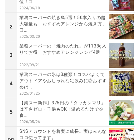
位！コ...
2024/06/18
業務スーパーの焼き鳥5選！50本入りの超
大容量も！おすすめアレンジから焼き方、
2
口...
2025/03/20
業務スーパーの「焼肉のたれ」が1138g入
りでお得！おすすめアレンジレシピ4選
3
2022/09/21
業務スーパーの氷は3種類！コスパよくて
アウトドアやおしゃれな宅飲みに◎おすす
4
めは...
2025/01/25
【業スー新作】375円の「タッカンマリ」
は辛さゼロ・子供もOK！温めるだけで夕
5
食...
2026/05/26
SNSアカウントを着実に成長。実はみんな
ココ使ってます。