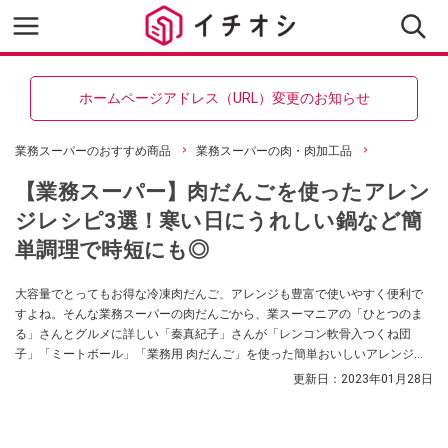
ホームページアドレス（URL）変更のお知らせ
業務スーパーのおすすめ商品
業務スーパーの肉・肉加工品
【業務スーパー】肉だんごを使ったアレン
ジレシピ3選！寒い日にうれしい鍋など簡
単調理で時短にも◎
大容量でとってもお得な冷凍肉だんご、アレンジも豊富で使いやすく便利で
すよね。そんな業務スーパーの肉だんごから、業スーマニアの「ひとつのま
る」さんとグルメに詳しい「秦真紀子」さんが「レンコン軟骨入つくね団
子」「ミートボール」「業務用 肉だんご」を使った簡単おいしいアレンジレ
シピを紹介してくれました。何でも使える簡単アレンジレシピ、必見です！
更新日：
2023年01月28日