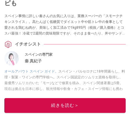
ピも
スペイン事情に詳しい秦さんのお気に入りは、業務スーパーの「スモークチ
キンスライス」。高たんぱく低糖質でダイエット中や筋トレ中の食事として
愛される鶏むね肉が、美味しく加工済みで1kg895円（税抜／購入価格）とコ
スパ最強！ 冷蔵で2週間の賞味期限ですが、そのまま食べたり、丼やサンドイ
ッチ、炒め物などのアレンジレシピを試したり、上手に冷凍保存することで
イチオシスト
食べ飽きることなく活用できるのもおすすめしたいポイントなのだとか。
スペインの専門家
秦 真紀子
オールアバウト スペイン ガイド。
スペイン・バルセロナに18年間暮らし、料
理・製菓・ワインの専門学校へ。スペイン国認定のソムリエ資格を取得し、
最優秀ソムリエのいた「モー｣などで修業を積み、スペイン関連著書は5冊。
現在は拠点を日本に移し、観光情報や飲食・カフェ・スイーツ情報にも携わ
る。イチオシでは、
業務スーパー
・
ロピア
・
シャトレーゼ
など、食品・スイ
ーツ販売チェーンのおすすめ商品情報も発信。
著書に『スペインまるごと全
続きを読む＞
17州おいしい旅』（‎産業編集センター刊）ほか。
■経歴：ワイナリーツアー
ガイドや、飲食関連の方の視察旅行のコーディネートやガイド、スペインの
食についての講演などの経験あり。2004年より「カフェ・スイーツ」（柴田
書店）、「料理通信」（料理通信社）をはじめ、日本の雑誌やWEBサイト
に、ガストロノミー、観光、文化などについて執筆。ガイドブックの取材の