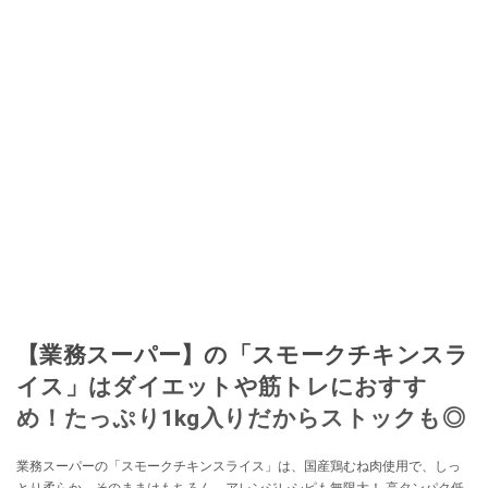
コーディネートや執筆、著書5冊あり。 現在は、拠点をバルセロナから日本に
移し、スペイン関連だけでなく日本の観光情報や飲食店についてのコンテン
ツの執筆や、広報PR、出版プロデュースなどを行う。 ■寄稿雑誌……料理通
信、カフェ・スイーツ、TARZANなど ■寄稿サイト……ぐるなびプロ、Drink
planetなど ■取材コーディネート……るるぶスペイン／ララチッタ／aruco／地
球の歩き方ほか。
このイチオシストの他の記事を読む
【業務スーパー】の「スモークチキンスラ
イス」はダイエットや筋トレにおすす
め！たっぷり1kg入りだからストックも◎
業務スーパーの「スモークチキンスライス」は、国産鶏むね肉使用で、しっ
とり柔らか。そのままはもちろん、アレンジレシピも無限大！ 高タンパク低