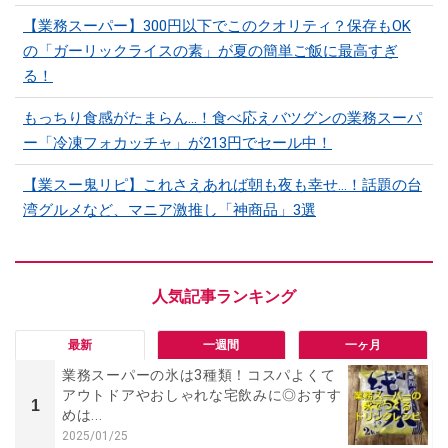
【業務スーパー】300円以下でこのクオリティ？保存もOK
の「ガーリックライスの素」が夏の簡単ご飯に最高すぎ
る！
もっちり食感がたまらん…！食べ応えバツグンの業務スーパ
ー「冷凍フォカッチャ」が213円でセール中！
【業スー鬼リピ】これさえあれば朝も夜も幸せ…！話題の台
湾グルメなど、マニア激推し「神商品」3選
最新
一週間
一ヶ月
業務スーパーの氷は3種類！コスパよくて
アウトドアやおしゃれな宅飲みに◎おすす
1
めは...
2025/01/25