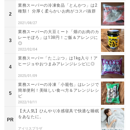
業務スーパーの冷凍食品「とんかつ」は2
種類！ 分厚く柔らかいお肉がコスパ抜群
2
2021/08/27
業務スーパーの大豆ミート「畑のお肉のカ
レーそぼろ」は138円！ご飯＆アレンジに
3
◎
2022/02/04
業務スーパー「たこぶつ」は1kg入り！ア
ヒージョやおつまみアレンジレシピに◎
4
2025/01/09
業務スーパーの冷凍「小籠包」はレンジで
簡単便利！美味しい食べ方＆アレンジレシ
5
ピ
2022/10/11
【大人気】ひんやり冷感寝具で快適な睡眠
をあなたに。
PR
アイリスプラザ