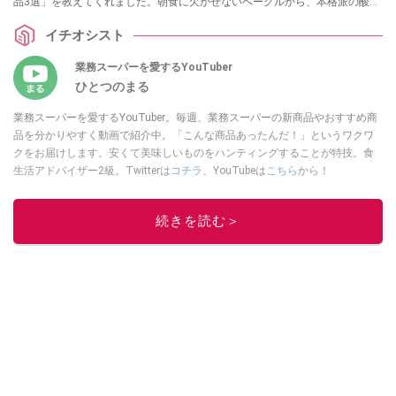
品3選」を教えてくれました。朝食に欠かせないベーグルから、本格派の酸っ
ぱ辛い麺、癒やしのスイーツまで、ストック必須のラインナップを詳しくご
イチオシスト
紹介します。
業務スーパーを愛するYouTuber
ひとつのまる
業務スーパーを愛するYouTuber。毎週、業務スーパーの新商品やおすすめ商
品を分かりやすく動画で紹介中。「こんな商品あったんだ！」というワクワ
クをお届けします。安くて美味しいものをハンティングすることが特技。食
生活アドバイザー2級。Twitterは
コチラ
、YouTubeは
こちら
から！
このイチオシストの他の記事を読む
続きを読む＞