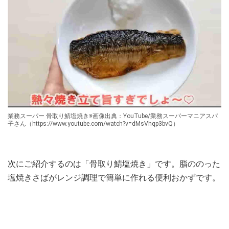
業務スーパー 骨取り鯖塩焼き※画像出典：YouTube/業務スーパーマニアスパ
子さん（https://www.youtube.com/watch?v=dMsVhqp3bvQ）
次にご紹介するのは「骨取り鯖塩焼き」です。脂ののった
塩焼きさばがレンジ調理で簡単に作れる便利おかずです。