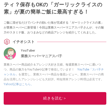
ティ？保存もOKの「ガーリックライスの
素」が夏の簡単ご飯に最高すぎる！
ご飯に混ぜるだけでパンチの効いた味が完成する「ガーリックライスの素」
が業務スーパーに新登場！今回は業務スーパーマニアスパ子さんが、その魅
力やスタミナ飯、おつまみなどの絶品アレンジを紹介してくれました。
イチオシスト
YouTuber
業務スーパーマニアスパ子
業務スーパー商品紹介＆アレンジ大好き主婦。毎週業務スーパーに通いつ
つ、商品の魅力をYouTubeや記事で発信しています！
YouTube「スパ子チ
ャンネル」
を運営し、業務スーパー商品を徹底レビュー。業務スーパーの商
品を活用したアレンジレシピも大好評。時短簡単アレンジ料理は必見です。
Yahoo!記事はこちら。
このイチオシストの他の記事を読む
続きを読む＞