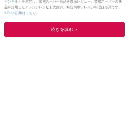
ャンネル」
を運営し、業務スーパー商品を徹底レビュー。業務スーパーの商
品を活用したアレンジレシピも大好評。時短簡単アレンジ料理は必見です。
Yahoo!記事はこちら。
このイチオシストの他の記事を読む
続きを読む＞