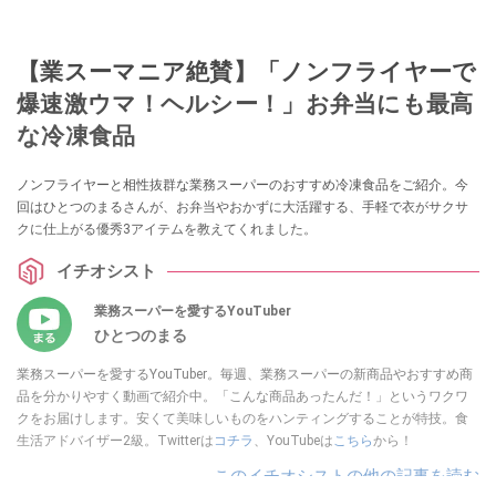
【業スーマニア絶賛】「ノンフライヤーで
爆速激ウマ！ヘルシー！」お弁当にも最高
な冷凍食品
ノンフライヤーと相性抜群な業務スーパーのおすすめ冷凍食品をご紹介。今
回はひとつのまるさんが、お弁当やおかずに大活躍する、手軽で衣がサクサ
クに仕上がる優秀3アイテムを教えてくれました。
イチオシスト
業務スーパーを愛するYouTuber
ひとつのまる
業務スーパーを愛するYouTuber。毎週、業務スーパーの新商品やおすすめ商
品を分かりやすく動画で紹介中。「こんな商品あったんだ！」というワクワ
クをお届けします。安くて美味しいものをハンティングすることが特技。食
生活アドバイザー2級。Twitterは
コチラ
、YouTubeは
こちら
から！
このイチオシストの他の記事を読む