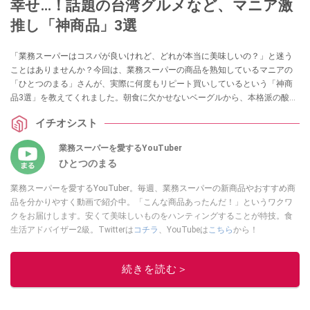
幸せ…！話題の台湾グルメなど、マニア激
推し「神商品」3選
「業務スーパーはコスパが良いけれど、どれが本当に美味しいの？」と迷う
ことはありませんか？今回は、業務スーパーの商品を熟知しているマニアの
「ひとつのまる」さんが、実際に何度もリピート買いしているという「神商
品3選」を教えてくれました。朝食に欠かせないベーグルから、本格派の酸っ
ぱ辛い麺、癒やしのスイーツまで、ストック必須のラインナップを詳しくご
イチオシスト
紹介します。
業務スーパーを愛するYouTuber
ひとつのまる
業務スーパーを愛するYouTuber。毎週、業務スーパーの新商品やおすすめ商
品を分かりやすく動画で紹介中。「こんな商品あったんだ！」というワクワ
クをお届けします。安くて美味しいものをハンティングすることが特技。食
生活アドバイザー2級。Twitterは
コチラ
、YouTubeは
こちら
から！
このイチオシストの他の記事を読む
続きを読む＞