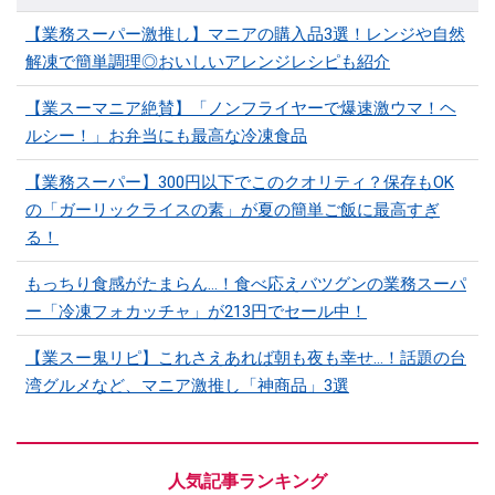
【業務スーパー激推し】マニアの購入品3選！レンジや自然
解凍で簡単調理◎おいしいアレンジレシピも紹介
【業スーマニア絶賛】「ノンフライヤーで爆速激ウマ！ヘ
ルシー！」お弁当にも最高な冷凍食品
【業務スーパー】300円以下でこのクオリティ？保存もOK
の「ガーリックライスの素」が夏の簡単ご飯に最高すぎ
る！
もっちり食感がたまらん…！食べ応えバツグンの業務スーパ
ー「冷凍フォカッチャ」が213円でセール中！
【業スー鬼リピ】これさえあれば朝も夜も幸せ…！話題の台
湾グルメなど、マニア激推し「神商品」3選