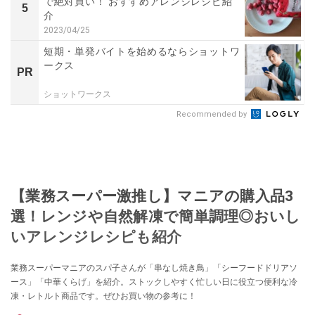
で絶対買い！ おすすめアレンジレシピ紹
5
介
2023/04/25
短期・単発バイトを始めるならショットワ
ークス
PR
ショットワークス
Recommended by
【業務スーパー激推し】マニアの購入品3
選！レンジや自然解凍で簡単調理◎おいし
いアレンジレシピも紹介
業務スーパーマニアのスパ子さんが「串なし焼き鳥」「シーフードドリアソ
ース」「中華くらげ」を紹介。ストックしやすく忙しい日に役立つ便利な冷
凍・レトルト商品です。ぜひお買い物の参考に！