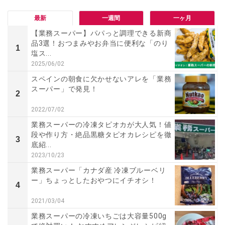
最新
一週間
一ヶ月
【業務スーパー】パパっと調理できる新商
品3選！おつまみやお弁当に便利な「のり
1
塩ス...
2025/06/02
スペインの朝食に欠かせないアレを「業務
スーパー」で発見！
2
2022/07/02
業務スーパーの冷凍タピオカが大人気！値
段や作り方・絶品黒糖タピオカレシピを徹
3
底紹...
2023/10/23
業務スーパー「カナダ産 冷凍ブルーベリ
ー」ちょっとしたおやつにイチオシ！
4
2021/03/04
業務スーパーの冷凍いちごは大容量500g