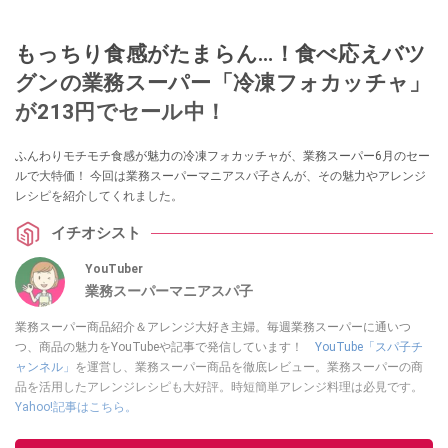
もっちり食感がたまらん…！食べ応えバツ
グンの業務スーパー「冷凍フォカッチャ」
が213円でセール中！
ふんわりモチモチ食感が魅力の冷凍フォカッチャが、業務スーパー6月のセー
ルで大特価！ 今回は業務スーパーマニアスパ子さんが、その魅力やアレンジ
レシピを紹介してくれました。
イチオシスト
YouTuber
業務スーパーマニアスパ子
業務スーパー商品紹介＆アレンジ大好き主婦。毎週業務スーパーに通いつ
つ、商品の魅力をYouTubeや記事で発信しています！
YouTube「スパ子チ
ャンネル」
を運営し、業務スーパー商品を徹底レビュー。業務スーパーの商
品を活用したアレンジレシピも大好評。時短簡単アレンジ料理は必見です。
Yahoo!記事はこちら。
このイチオシストの他の記事を読む