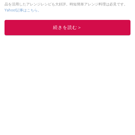
品を活用したアレンジレシピも大好評。時短簡単アレンジ料理は必見です。
Yahoo!記事はこちら。
このイチオシストの他の記事を読む
続きを読む＞