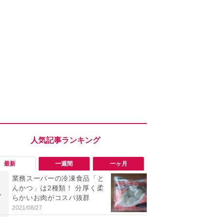
最新
一週間
一ヶ月
業務スーパーの冷凍食品「と
「ヤバい！
んかつ」は2種類！ 分厚く柔
った…」と
1
1
らかいお肉がコスパ抜群
【7月30日G
更】内容を
2021/08/27
2026/07/31