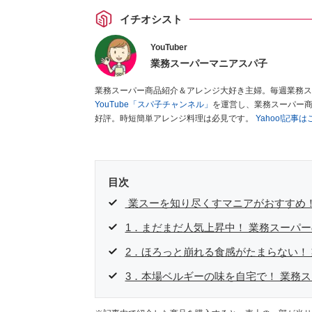
イチオシスト
YouTuber
業務スーパーマニアスパ子
業務スーパー商品紹介＆アレンジ大好き主婦。毎週業務ス
YouTube「スパ子チャンネル」
を運営し、業務スーパー
好評。時短簡単アレンジ料理は必見です。
Yahoo!記事
目次
業スーを知り尽くすマニアがおすすめ！
1．まだまだ人気上昇中！ 業務スーパ
2．ほろっと崩れる食感がたまらない！
3．本場ベルギーの味を自宅で！ 業務