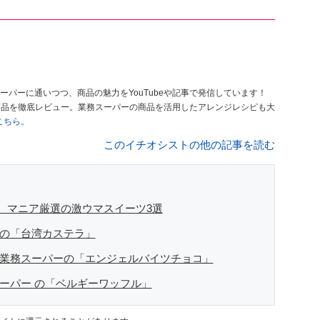
ーパーに通いつつ、商品の魅力をYouTubeや記事で発信しています！
商品を徹底レビュー。業務スーパーの商品を活用したアレンジレシピも大
はこちら。
このイチオシストの他の記事を読む
 マニア厳選の激ウマスイーツ3選
ーの「台湾カステラ」
 業務スーパーの「エンジェルバイツチョコ」
スーパー の「ベルギーワッフル」