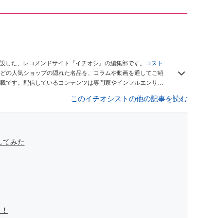
開設した、レコメンドサイト『イチオシ』の編集部です。
コスト
どの人気ショップの隠れた名品を、コラムや動画を通してご紹
載です。配信しているコンテンツは専門家やインフルエンサー
をお届けしているので、ぜひ
Googleニュースでフォロー
してく
このイチオシストの他の記事を読む
してみた
さ！