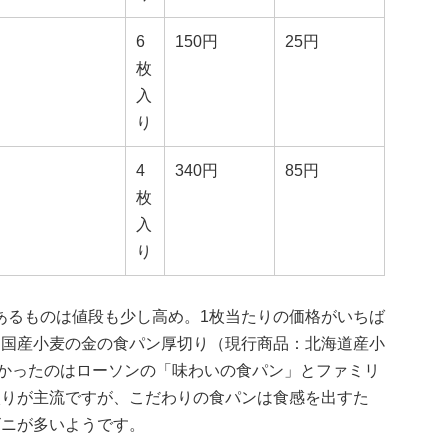
6
150円
25円
枚
入
り
4
340円
85円
枚
入
り
あるものは値段も少し高め。1枚当たりの価格がいちば
 国産小麦の金の食パン厚切り（現行商品：北海道産小
安かったのはローソンの「味わいの食パン」とファミリ
入りが主流ですが、こだわりの食パンは食感を出すた
ビニが多いようです。