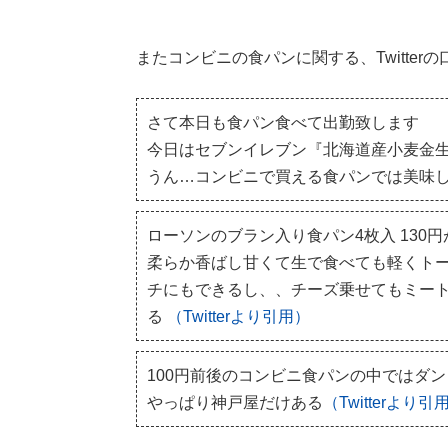
またコンビニの食パンに関する、Twitte
さて本日も食パン食べて出勤致します
今日はセブンイレブン『北海道産小麦金
うん…コンビニで買える食パンでは美味
ローソンのブラン入り食パン4枚入 130
柔らか香ばし甘くて生で食べても軽くト
チにもできるし、、チーズ乗せてもミー
る
（Twitterより引用）
100円前後のコンビニ食パンの中ではダ
やっぱり神戸屋だけある
（Twitterより引