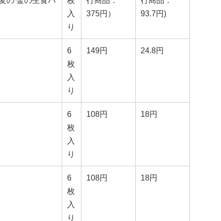
麦の 金の生食パ
枚
行商品：
行商品：
入
375円）
93.7円)
り
6
149円
24.8円
枚
入
り
6
108円
18円
枚
入
り
6
108円
18円
枚
入
り