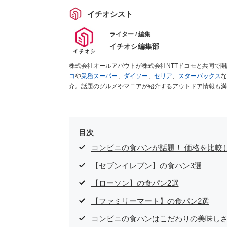
イチオシスト
ライター / 編集
イチオシ編集部
株式会社オールアバウトが株式会社NTTドコモと共同で
コ
や
業務スーパー
、
ダイソー
、
セリア
、
スターバックス
な
介。話題のグルメやマニアが紹介するアウトドア情報も満
が実際に使用してレビューしています。毎日トレンド情報
ださい！
目次
コンビニの食パンが話題！ 価格を比較
【セブンイレブン】の食パン3選
【ローソン】の食パン2選
【ファミリーマート】の食パン2選
コンビニの食パンはこだわりの美味し