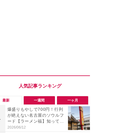
最新
一週間
一ヶ月
爆盛りもやしで700円！行列
「旅行気分
が絶えない名古屋のソウルフ
食べ比べし
1
1
ード【ラーメン福】知って
3つのご当地
る？
新発売
2026/06/12
2026/08/02