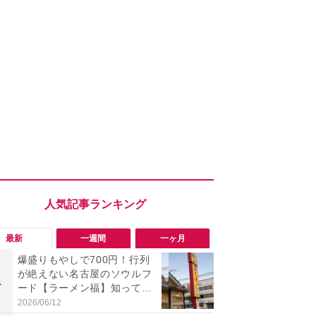
最新
一週間
一ヶ月
爆盛りもやしで700円！行列
「旅行気分
が絶えない名古屋のソウルフ
食べ比べし
1
1
ード【ラーメン福】知って
3つのご当地
る？
新発売
2026/06/12
2026/08/02