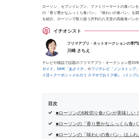
ローソン、セブンイレブン、ファミリーマートの食パンを
の「香り豊かなふっくら食パン」「味わいの食パン」を調
を紹介。ローソンで取り扱う評判の八天堂の高級食パンか
イチオシスト
フリマアプリ・ネットオークションの専門
川崎 さちえ
テレビや雑誌で話題のフリマアプリ・オークション歴20
ガイド
。
NHK「あさイチ」
や
フジテレビ「ノンストップ
イ活＋クーポン＋メルカリ スマホでおトク術』（インプ
キマ時間に効率的に稼ぐ！』（翔泳社刊）
ほか著書多数。
■経歴：2003年、夫が子育てをするために、突然会社を
いた時間でできるオークションに目をつける。しかし、取
品者側にまわり、家の中の物を出品しまくる。出品する物
目次
を生活の一部に取り入れるべく、「ネットオークションや
た消費税増税の社会においては、ネットオークションやフ
■ローソンの6枚切り食パンが美味しい
点でユーザーとして参加中。
■ローソンの「香り豊かなふっくら食パ
■ローソンの「味わいの食パン」はふわふ