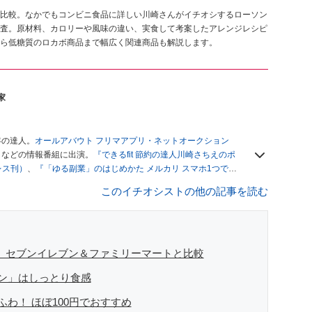
比較。なかでもコンビニ食品に詳しい川崎さんがイチオシするローソン
査。原材料、カロリーや風味の違い、実食して考案したアレンジレシピ
ら低糖質のロカボ商品まで幅広く関連商品も解説します。
家
年の達人。
オールアバウト フリマアプリ・ネットオークション
」
などの情報番組に出演。
『できるfit 節約の達人川崎さちえのポ
レス刊）
、
『「ゆる副業」のはじめかた メルカリ スマホ1つでス
ブログは
「川崎さちえのごちゃまぜ日記」
。
このイチオシストの他の記事を読む
辞める。翌月からの給料が０円になり、家にいながら、しかも空
引の仕方がわからずに、まずは落札者として参加。その後、出
がほぼなくなってからは、仕入れを経験。ネットオークション
フリマアプリは生活のインフラになる」という考えを持つ。ま
リマアプリが家計の救世主になりえると考え、業者とは違う視
！ セブンイレブン＆ファミリーマートと比較
ン」はしっとり食感
わ！ ほぼ100円でおすすめ