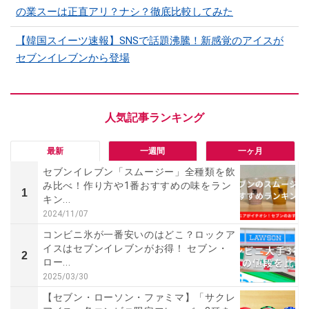
の業スーは正直アリ？ナシ？徹底比較してみた
【韓国スイーツ速報】SNSで話題沸騰！新感覚のアイスが
セブンイレブンから登場
最新
一週間
一ヶ月
セブンイレブン「スムージー」全種類を飲
み比べ！作り方や1番おすすめの味をラン
1
キン...
2024/11/07
コンビニ氷が一番安いのはどこ？ロックア
イスはセブンイレブンがお得！ セブン・
2
ロー...
2025/03/30
【セブン・ローソン・ファミマ】「サクレ