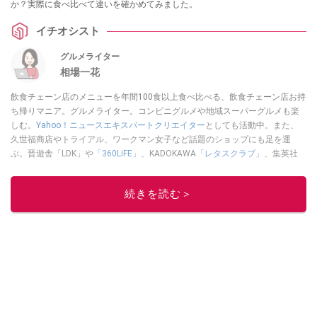
か？実際に食べ比べて違いを確かめてみました。
イチオシスト
グルメライター
相場一花
飲食チェーン店のメニューを年間100食以上食べ比べる、飲食チェーン店お持
ち帰りマニア。グルメライター。コンビニグルメや地域スーパーグルメも楽
しむ。
Yahoo！ニュースエキスパートクリエイター
としても活動中。また、
久世福商店やトライアル、ワークマン女子など話題のショップにも足を運
ぶ。晋遊舎「LDK」や
「360LiFE」
、KADOKAWA
「レタスクラブ」
、集英社
「週刊プレイボーイ」、宝島社「おいしい！ シャトレーゼBOOK」などでグ
ルメライター、食の専門家として出演実績あり。
続きを読む＞
このイチオシストの他の記事を読む