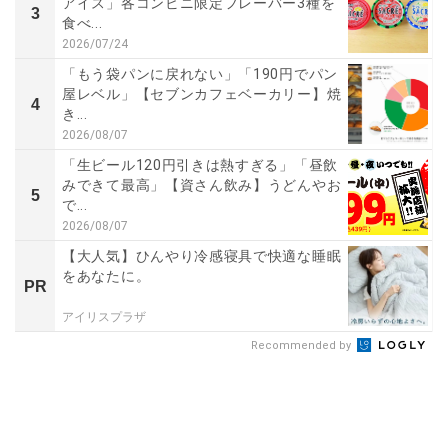
アイス」各コンビニ限定フレーバー3種を
3
食べ...
2026/07/24
「もう袋パンに戻れない」「190円でパン
屋レベル」【セブンカフェベーカリー】焼
4
き...
2026/08/07
「生ビール120円引きは熱すぎる」「昼飲
みできて最高」【資さん飲み】うどんやお
5
で...
2026/08/07
【大人気】ひんやり冷感寝具で快適な睡眠
をあなたに。
PR
アイリスプラザ
Recommended by