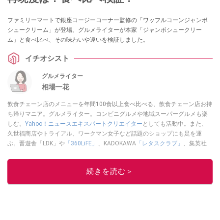
ファミリーマートで銀座コージーコーナー監修の「ワッフルコーンジャンボ
シュークリーム」が登場。グルメライターが本家「ジャンボシュークリー
ム」と食べ比べ、その味わいや違いを検証しました。
イチオシスト
グルメライター
相場一花
飲食チェーン店のメニューを年間100食以上食べ比べる、飲食チェーン店お持
ち帰りマニア。グルメライター。コンビニグルメや地域スーパーグルメも楽
しむ。
Yahoo！ニュースエキスパートクリエイター
としても活動中。また、
久世福商店やトライアル、ワークマン女子など話題のショップにも足を運
ぶ。晋遊舎「LDK」や
「360LiFE」
、KADOKAWA
「レタスクラブ」
、集英社
「週刊プレイボーイ」、宝島社「おいしい！ シャトレーゼBOOK」などでグ
ルメライター、食の専門家として出演実績あり。
続きを読む＞
このイチオシストの他の記事を読む