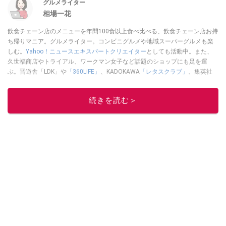
グルメライター
相場一花
飲食チェーン店のメニューを年間100食以上食べ比べる、飲食チェーン店お持
ち帰りマニア。グルメライター。コンビニグルメや地域スーパーグルメも楽
しむ。
Yahoo！ニュースエキスパートクリエイター
としても活動中。また、
久世福商店やトライアル、ワークマン女子など話題のショップにも足を運
ぶ。晋遊舎「LDK」や
「360LiFE」
、KADOKAWA
「レタスクラブ」
、集英社
「週刊プレイボーイ」、宝島社「おいしい！ シャトレーゼBOOK」などでグ
ルメライター、食の専門家として出演実績あり。
続きを読む＞
このイチオシストの他の記事を読む