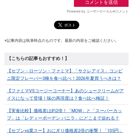
※記事内容は執筆時点のものです。最新の内容をご確認ください。
【こちらの記事もおすすめ！】
【セブン・ローソン・ファミマ】「サクレアイス」コンビ
ニ限定フレーバー3種を食べ比べ！2026年夏買うべきは？
【ファミマVSコージーコーナー】あのシュークリームがア
イスになって登場！味の再現度は？食べ比べ検証！
【実食比較】価格差は約2倍！「MOW」と「スーパーカッ
プ」は「レディーボーデン バニラ」にどこまで迫れる？
【セブンvs業スー】おにぎり価格差2倍の衝撃！「105円」