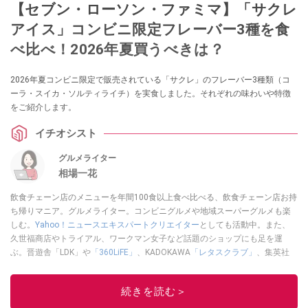
【セブン・ローソン・ファミマ】「サクレ
アイス」コンビニ限定フレーバー3種を食
べ比べ！2026年夏買うべきは？
2026年夏コンビニ限定で販売されている「サクレ」のフレーバー3種類（コ
ーラ・スイカ・ソルティライチ）を実食しました。それぞれの味わいや特徴
をご紹介します。
イチオシスト
グルメライター
相場一花
飲食チェーン店のメニューを年間100食以上食べ比べる、飲食チェーン店お持
ち帰りマニア。グルメライター。コンビニグルメや地域スーパーグルメも楽
しむ。
Yahoo！ニュースエキスパートクリエイター
としても活動中。また、
久世福商店やトライアル、ワークマン女子など話題のショップにも足を運
ぶ。晋遊舎「LDK」や
「360LiFE」
、KADOKAWA
「レタスクラブ」
、集英社
「週刊プレイボーイ」、宝島社「おいしい！ シャトレーゼBOOK」などでグ
ルメライター、食の専門家として出演実績あり。
続きを読む＞
このイチオシストの他の記事を読む