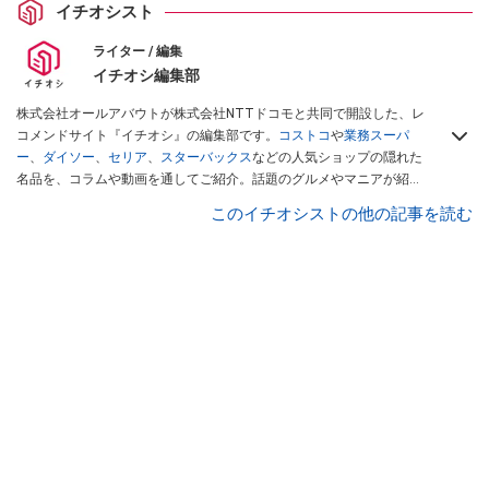
イチオシスト
ライター / 編集
イチオシ編集部
株式会社オールアバウトが株式会社NTTドコモと共同で開設した、レ
コメンドサイト『イチオシ』の編集部です。
コストコ
や
業務スーパ
ー
、
ダイソー
、
セリア
、
スターバックス
などの人気ショップの隠れた
名品を、コラムや動画を通してご紹介。話題のグルメやマニアが紹介
するアウトドア情報も満載です。配信しているコンテンツは専門家や
このイチオシストの他の記事を読む
インフルエンサーが実際に使用してレビューしています。毎日トレン
ド情報をお届けしているので、ぜひ
Googleニュースでフォロー
してく
ださい！