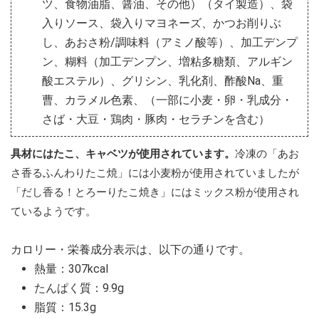
ツ、食物油脂、醤油、その他）（タイ製造）、袋
入りソース、袋入りマヨネーズ、かつお削りぶ
し、あおさ粉/調味料（アミノ酸等）、加工デンプ
ン、糊料（加工デンプン、増粘多糖類、アルギン
酸エステル）、グリシン、乳化剤、酢酸Na、重
曹、カラメル色素、（一部に小麦・卵・乳成分・
さば・大豆・鶏肉・豚肉・セラチンを含む）
具材にはたこ、キャベツが使用されています。
冷凍の「あお
さ香るふんわりたこ焼」には小麦粉が使用されていましたが
「だし香る！とろーりたこ焼き」にはミックス粉が使用され
ているようです。
カロリー・栄養成分表示は、以下の通りです。
熱量：307kcal
たんぱく質：9.9g
脂質：15.3g