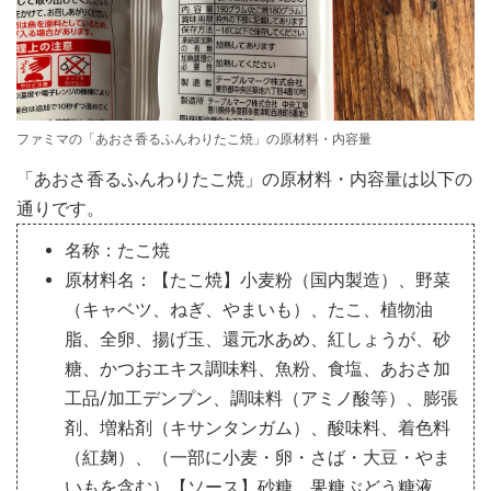
ファミマの「あおさ香るふんわりたこ焼」の原材料・内容量
「あおさ香るふんわりたこ焼」の原材料・内容量は以下の
通りです。
名称：たこ焼
原材料名：【たこ焼】小麦粉（国内製造）、野菜
（キャベツ、ねぎ、やまいも）、たこ、植物油
脂、全卵、揚げ玉、還元水あめ、紅しょうが、砂
糖、かつおエキス調味料、魚粉、食塩、あおさ加
工品/加工デンプン、調味料（アミノ酸等）、膨張
剤、増粘剤（キサンタンガム）、酸味料、着色料
（紅麹）、（一部に小麦・卵・さば・大豆・やま
いもを含む）【ソース】砂糖、果糖ぶどう糖液