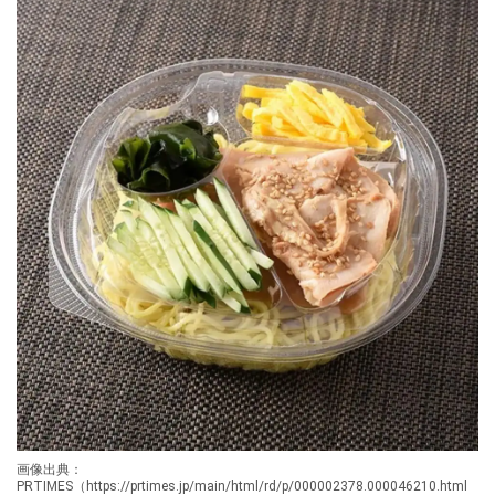
画像出典：
PRTIMES（https://prtimes.jp/main/html/rd/p/000002378.000046210.html