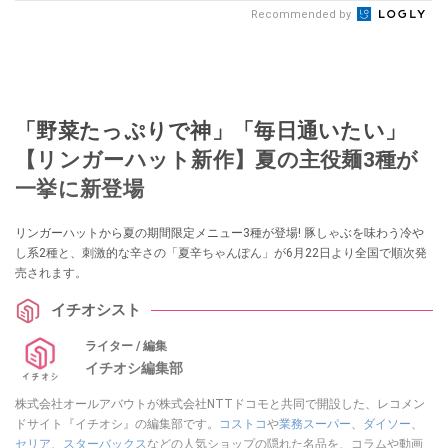
Recommended by
「野菜たっぷりで神」「毎日通いたい」
【リンガーハット新作】夏の主役麺3種が
一挙に新登場
リンガーハットから夏の期間限定メニュー3種が登場! 豚しゃぶを味わう冷や
し系2種と、刺激的な辛さの「夏辛ちゃんぽん」が6月22日より全国で順次発
売されます。
イチオシスト
ライター / 編集
イチオシ編集部
株式会社オールアバウトが株式会社NTTドコモと共同で開設した、レコメン
ドサイト『イチオシ』の編集部です。
コストコ
や
業務スーパー
、
ダイソー
、
セリア
、
スターバックス
などの人気ショップの隠れた名品を、コラムや動画