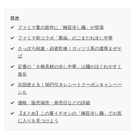
目次
ファミマ夏の新作に「極旨冷し麺」が登場
ファミマ初コラボ「萬福」のごまだれ冷し中華
さっぽろ純連・頑者監修！ガッツリ系の濃厚まぜそ
ば
定番の「６種具材の冷し中華」は麺がほぐれやすく
進化
次回使える！50円引きレシートクーポンキャンペー
ンも
価格・販売場所・発売日などの詳細
【まとめ】この夏イチオシの「極旨冷し麺」でお気
に入りを見つけよう