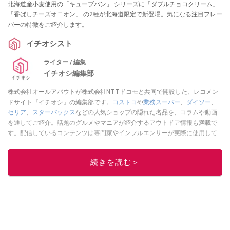
北海道産小麦使用の「キューブパン」 シリーズに「ダブルチョコクリーム」
「香ばしチーズオニオン」 の2種が北海道限定で新登場。気になる注目フレー
バーの特徴をご紹介します。
イチオシスト
ライター / 編集
イチオシ編集部
株式会社オールアバウトが株式会社NTTドコモと共同で開設した、レコメン
ドサイト『イチオシ』の編集部です。
コストコ
や
業務スーパー
、
ダイソー
、
セリア
、
スターバックス
などの人気ショップの隠れた名品を、コラムや動画
を通してご紹介。話題のグルメやマニアが紹介するアウトドア情報も満載で
す。配信しているコンテンツは専門家やインフルエンサーが実際に使用して
レビューしています。毎日トレンド情報をお届けしているので、ぜひ
Google
ニュースでフォロー
してください！
続きを読む＞
このイチオシストの他の記事を読む