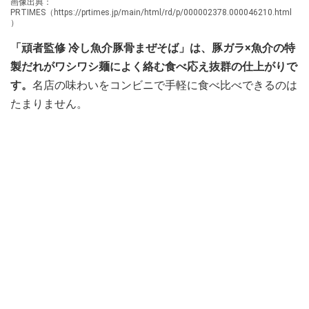
画像出典：
PRTIMES（https://prtimes.jp/main/html/rd/p/000002378.000046210.html
）
「頑者監修 冷し魚介豚骨まぜそば」は、豚ガラ×魚介の特
製だれがワシワシ麺によく絡む食べ応え抜群の仕上がりで
す。
名店の味わいをコンビニで手軽に食べ比べできるのは
たまりません。