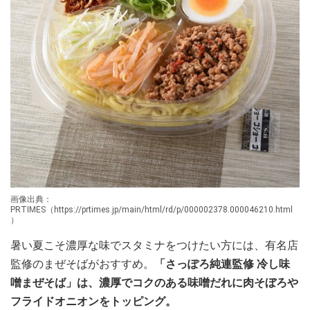
画像出典：
PRTIMES（https://prtimes.jp/main/html/rd/p/000002378.000046210.html
）
暑い夏こそ濃厚な味でスタミナをつけたい方には、有名店
監修のまぜそばがおすすめ。
「さっぽろ純連監修 冷し味
噌まぜそば」は、濃厚でコクのある味噌だれに肉そぼろや
フライドオニオンをトッピング。