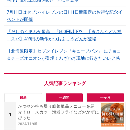
7月11日はセブン-イレブンの日! 11日間限定のお得な記念イ
ベントが開催
「だしのうまみが最高」「500円以下!?」【資さんうどん神
コスパ】499円の新作かつおぶしうどんが登場
【北海道限定】セブンイレブン「キューブパン」 にチョコ
＆チーズオニオンが登場！わざわざ現地に行きたいレア感
最新
一週間
一ヶ月
かつやの持ち帰り総菜単品メニューを紹
介！ロースカツ・海老フライなどおかずに
1
ぴった...
2024/11/05