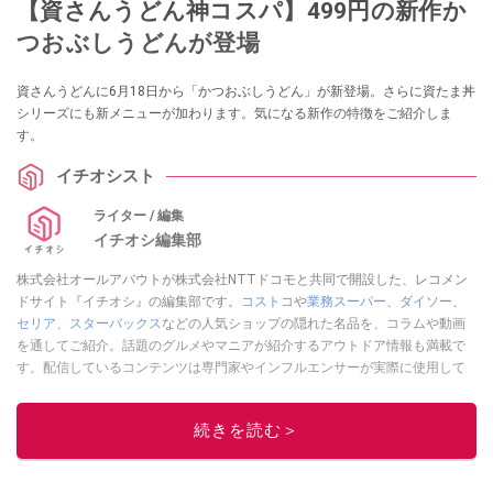
【資さんうどん神コスパ】499円の新作か
つおぶしうどんが登場
資さんうどんに6月18日から「かつおぶしうどん」が新登場。さらに資たま丼
シリーズにも新メニューが加わります。気になる新作の特徴をご紹介しま
す。
イチオシスト
ライター / 編集
イチオシ編集部
株式会社オールアバウトが株式会社NTTドコモと共同で開設した、レコメン
ドサイト『イチオシ』の編集部です。
コストコ
や
業務スーパー
、
ダイソー
、
セリア
、
スターバックス
などの人気ショップの隠れた名品を、コラムや動画
を通してご紹介。話題のグルメやマニアが紹介するアウトドア情報も満載で
す。配信しているコンテンツは専門家やインフルエンサーが実際に使用して
レビューしています。毎日トレンド情報をお届けしているので、ぜひ
Google
ニュースでフォロー
してください！
続きを読む＞
このイチオシストの他の記事を読む