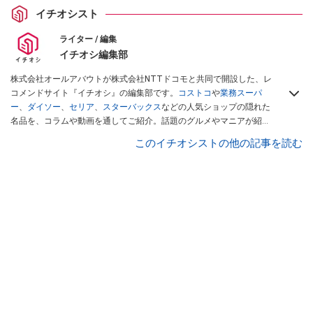
イチオシスト
ライター / 編集
イチオシ編集部
株式会社オールアバウトが株式会社NTTドコモと共同で開設した、レ
コメンドサイト『イチオシ』の編集部です。
コストコ
や
業務スーパ
ー
、
ダイソー
、
セリア
、
スターバックス
などの人気ショップの隠れた
名品を、コラムや動画を通してご紹介。話題のグルメやマニアが紹介
するアウトドア情報も満載です。配信しているコンテンツは専門家や
このイチオシストの他の記事を読む
インフルエンサーが実際に使用してレビューしています。毎日トレン
ド情報をお届けしているので、ぜひ
Googleニュースでフォロー
してく
ださい！