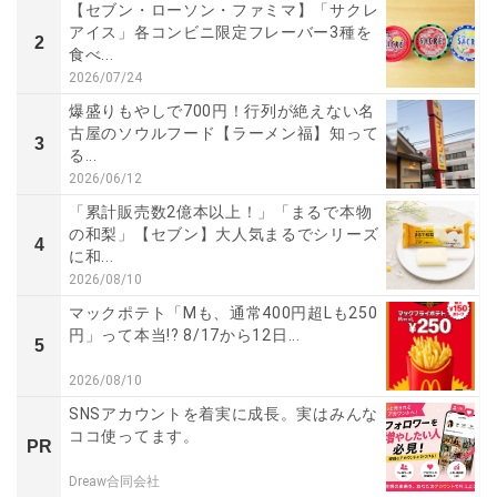
【セブン・ローソン・ファミマ】「サクレ
アイス」各コンビニ限定フレーバー3種を
2
食べ...
2026/07/24
爆盛りもやしで700円！行列が絶えない名
古屋のソウルフード【ラーメン福】知って
3
る...
2026/06/12
「累計販売数2億本以上！」「まるで本物
の和梨」【セブン】大人気まるでシリーズ
4
に和...
2026/08/10
マックポテト「Mも、通常400円超Lも250
円」って本当!? 8/17から12日...
5
2026/08/10
SNSアカウントを着実に成長。実はみんな
ココ使ってます。
PR
Dreaw合同会社