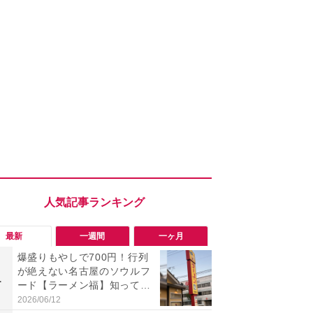
最新
一週間
一ヶ月
爆盛りもやしで700円！行列
「旅行気分
が絶えない名古屋のソウルフ
食べ比べし
1
1
ード【ラーメン福】知って
3つのご当地
る？
新発売
2026/06/12
2026/08/02