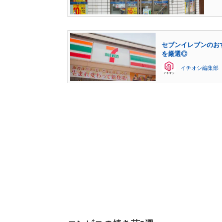
セブンイレブンのお
を厳選◎
イチオシ編集部