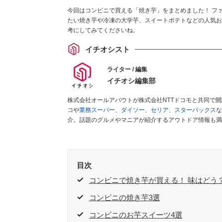
今回はコンビニで買える「焼き芋」をまとめました！ フ
たい焼き芋や冷凍の大学芋、スイートポテトなどの人気お芋
考にしてみてくださいね。
イチオシスト
ライター / 編集
イチオシ編集部
株式会社オールアバウトが株式会社NTTドコモと共同で
コ
や
業務スーパー
、
ダイソー
、
セリア
、
スターバックス
な
介。話題のグルメやマニアが紹介するアウトドア情報も満
が実際に使用してレビューしています。毎日トレンド情報
ださい！
目次
コンビニで焼き芋が買える！ 味はどう
コンビニの焼き芋3選
コンビニのお芋スイーツ4選