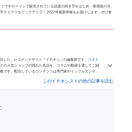
ァミマやローソンで販売されている話題の焼き芋をはじめ、新感覚の冷
スイーツをピックアップ！ 2022年最新情報をお届けします。ぜひ参
開設した、レコメンドサイト『イチオシ』の編集部です。
コスト
どの人気ショップの隠れた名品を、コラムや動画を通してご紹
載です。配信しているコンテンツは専門家やインフルエンサー
をお届けしているので、ぜひ
Googleニュースでフォロー
してく
このイチオシストの他の記事を読む
？