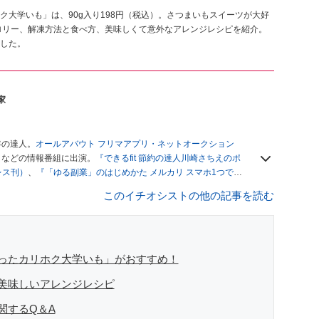
大学いも」は、90g入り198円（税込）。さつまいもスイーツが大好
ロリー、解凍方法と食べ方、美味しくて意外なアレンジレシピを紹介。
した。
家
年の達人。
オールアバウト フリマアプリ・ネットオークション
」
などの情報番組に出演。
『できるfit 節約の達人川崎さちえのポ
レス刊）
、
『「ゆる副業」のはじめかた メルカリ スマホ1つでス
ブログは
「川崎さちえのごちゃまぜ日記」
。
このイチオシストの他の記事を読む
辞める。翌月からの給料が０円になり、家にいながら、しかも空
引の仕方がわからずに、まずは落札者として参加。その後、出
がほぼなくなってからは、仕入れを経験。ネットオークション
フリマアプリは生活のインフラになる」という考えを持つ。ま
リマアプリが家計の救世主になりえると考え、業者とは違う視
ったカリホク大学いも」がおすすめ！
美味しいアレンジレシピ
関するQ＆A