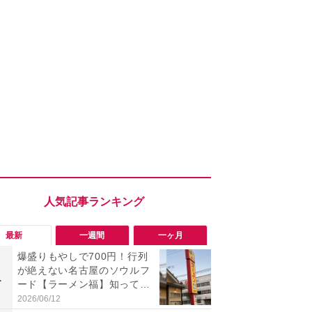
最新
一週間
一ヶ月
爆盛りもやしで700円！行列
「旅行気分
が絶えない名古屋のソウルフ
食べ比べし
1
1
ード【ラーメン福】知って
3つのご当地
る？
新発売
2026/06/12
2026/08/02