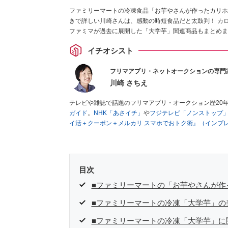
ファミリーマートの冷凍食品「お芋やさんが作ったカリホク
きで詳しい川崎さんは、感動の時短食品だと太鼓判！ カ
ファミマが過去に展開した「大学芋」関連商品もまとめま
イチオシスト
フリマアプリ・ネットオークションの専門
川崎 さちえ
テレビや雑誌で話題のフリマアプリ・オークション歴20
ガイド
。
NHK「あさイチ」
や
フジテレビ「ノンストップ
イ活＋クーポン＋メルカリ スマホでおトク術』（インプ
キマ時間に効率的に稼ぐ！』（翔泳社刊）
ほか著書多数。
■経歴：2003年、夫が子育てをするために、突然会社を
いた時間でできるオークションに目をつける。しかし、取
品者側にまわり、家の中の物を出品しまくる。出品する物
目次
を生活の一部に取り入れるべく、「ネットオークションや
た消費税増税の社会においては、ネットオークションやフ
■ファミリーマートの「お芋やさんが作
点でユーザーとして参加中。
■ファミリーマートの冷凍「大学芋」の
■ファミリーマートの冷凍「大学芋」に