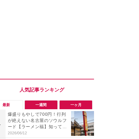
最新
一週間
一ヶ月
爆盛りもやしで700円！行列
「旅行気分
が絶えない名古屋のソウルフ
食べ比べし
1
1
ード【ラーメン福】知って
3つのご当地
る？
新発売
2026/06/12
2026/08/02