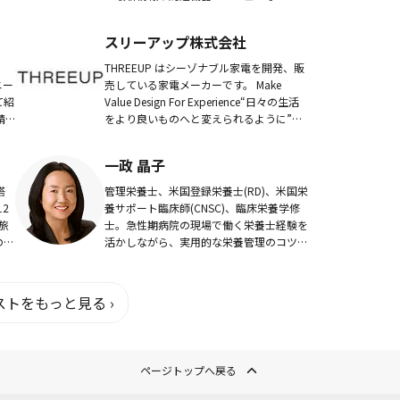
のづ
報を発信している。ゲーム＆ガジェットブ
ログ「電脳ライフ」も運営中。
スリーアップ株式会社
THREEUP はシーゾナブル家電を開発、販
ニー
売している家電メーカーです。 Make
て紹
Value Design For Experience“日々の生活
晴
をより良いものへと変えられるように”を
動画
プロダクトビジョンに、世界中の皆さまが
笑顔で少しばか...
一政 晶子
搭
管理栄養士、米国登録栄養士(RD)、米国栄
2
養サポート臨床師(CNSC)、臨床栄養学修
旅
士。急性期病院の現場で働く栄養士経験を
のみ
活かしながら、実用的な栄養管理のコツ
、日
と、病気ごとの療養食・食事療法の基礎知
めて
識をお届けします。
トをもっと見る ›
ページトップへ戻る