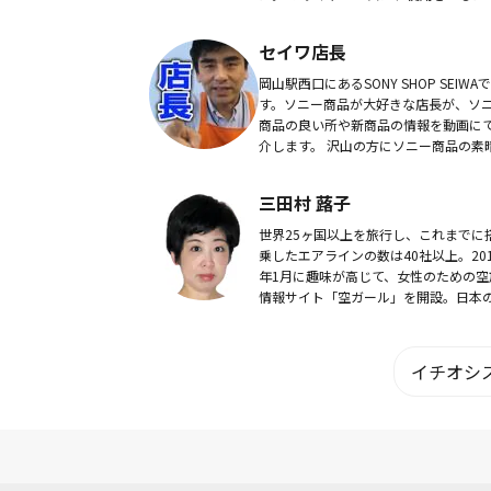
た一人の方の顔を思い浮かべながらも
くりをしています。 どうしたら雨の日
セイワ店長
に、期待...
岡山駅西口にあるSONY SHOP SEIWAで
す。ソニー商品が大好きな店長が、ソ
商品の良い所や新商品の情報を動画に
介します。 沢山の方にソニー商品の素
らしさを知って欲しくて、YouTubeで
を配信しています。
三田村 蕗子
世界25ヶ国以上を旅行し、これまでに
乗したエアラインの数は40社以上。201
年1月に趣味が高じて、女性のための空
情報サイト「空ガール」を開設。日本
ならず、海外のメディアにも目を通し
夜、空旅の参考になる情報の収集に努
いる。
イチオシス