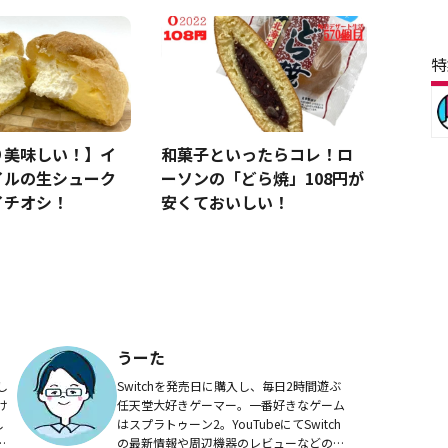
特
り美味しい！】イ
和菓子といったらコレ！ロ
イルの生シューク
ーソンの「どら焼」108円が
イチオシ！
安くておいしい！
うーた
し
Switchを発売日に購入し、毎日2時間遊ぶ
け
任天堂大好きゲーマー。一番好きなゲーム
し
はスプラトゥーン2。YouTubeにてSwitch
っ
の最新情報や周辺機器のレビューなどの情