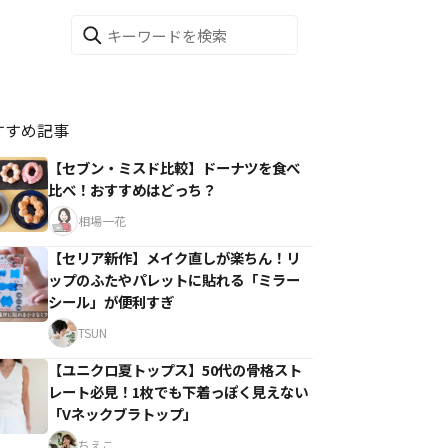
すすめ記事
【セブン・ミスド比較】ドーナツを食べ
比べ！おすすめはどっち？
相場一花
【セリア新作】メイク直しが楽ちん！リ
ップのふたやパレットに貼れる「ミラー
シール」が便利すぎ
TSUN
【ユニクロ夏トップス】50代の骨格スト
レート必見！1枚でも下着っぽく見えない
「Vネックブラトップ」
ちえこ