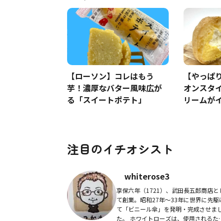
【ローソン】コレはもう
【やっぱ
芋！濃厚なバター風味広が
オンスタ
る「スイートポテト」
リームが
注目のイチオシスト
whiterose3
享保六年（1721）、武田長五郎商店と
て創業。昭和27年〜33年に世界に先駆
て「ビニール傘」を発明・完成させま
た。 ホワイトローズは、使用されるた