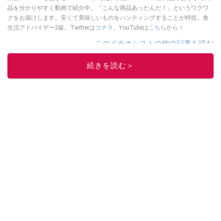
品を分かりやすく動画で紹介中。「こんな商品あったんだ！」というワクワ
クをお届けします。安くて美味しいものをハンティングすることが特技。食
生活アドバイザー2級。Twitterは
コチラ
、YouTubeは
こちら
から！
このイチオシストの他の記事を読む
続きを読む＞