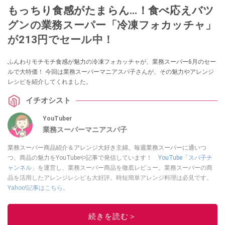
もっちり食感がたまらん…！食べ応えバツ
グンの業務スーパー「冷凍フォカッチャ」
が213円でセール中！
ふんわりモチモチ食感が魅力の冷凍フォカッチャが、業務スーパー6月のセー
ルで大特価！ 今回は業務スーパーマニアスパ子さんが、その魅力やアレンジ
レシピを紹介してくれました。
イチオシスト
YouTuber
業務スーパーマニアスパ子
業務スーパー商品紹介＆アレンジ大好き主婦。毎週業務スーパーに通いつ
つ、商品の魅力をYouTubeや記事で発信しています！
YouTube「スパ子チ
ャンネル」
を運営し、業務スーパー商品を徹底レビュー。業務スーパーの商
品を活用したアレンジレシピも大好評。時短簡単アレンジ料理は必見です。
Yahoo!記事はこちら。
このイチオシストの他の記事を読む
続きを読む＞