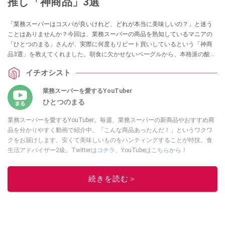
推し「神商品」3選
「業務スーパーはコスパが良いけれど、どれが本当に美味しいの？」と迷う
ことはありませんか？今回は、業務スーパーの商品を熟知しているマニアの
「ひとつのまる」さんが、実際に何度もリピート買いしているという「神商
品3選」を教えてくれました。朝食に欠かせないベーグルから、本格派の酸っ
ぱ辛い麺、癒やしのスイーツまで、ストック必須のラインナップを詳しくご
イチオシスト
紹介します。
業務スーパーを愛するYouTuber
ひとつのまる
業務スーパーを愛するYouTuber。毎週、業務スーパーの新商品やおすすめ商
品を分かりやすく動画で紹介中。「こんな商品あったんだ！」というワクワ
クをお届けします。安くて美味しいものをハンティングすることが特技。食
生活アドバイザー2級。Twitterは
コチラ
、YouTubeは
こちら
から！
このイチオシストの他の記事を読む
続きを読む＞