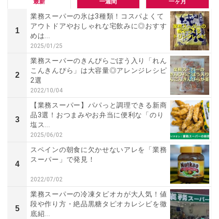
最新
一週間
一ヶ月
業務スーパーの氷は3種類！コスパよくて
アウトドアやおしゃれな宅飲みに◎おすす
1
めは...
2025/01/25
業務スーパーのきんぴらごぼう入り「れん
こんきんぴら」は大容量◎アレンジレシピ
2
2選
2022/10/04
【業務スーパー】パパっと調理できる新商
品3選！おつまみやお弁当に便利な「のり
3
塩ス...
2025/06/02
スペインの朝食に欠かせないアレを「業務
スーパー」で発見！
4
2022/07/02
業務スーパーの冷凍タピオカが大人気！値
段や作り方・絶品黒糖タピオカレシピを徹
5
底紹...