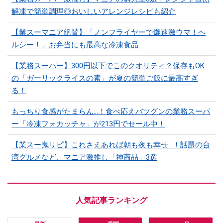
解凍で簡単調理◎おいしいアレンジレシピも紹介
【業スーマニア絶賛】「ノンフライヤーで爆速激ウマ！ヘ
ルシー！」お弁当にも最高な冷凍食品
【業務スーパー】300円以下でこのクオリティ？保存もOK
の「ガーリックライスの素」が夏の簡単ご飯に最高すぎ
る！
もっちり食感がたまらん…！食べ応えバツグンの業務スーパ
ー「冷凍フォカッチャ」が213円でセール中！
【業スー鬼リピ】これさえあれば朝も夜も幸せ…！話題の台
湾グルメなど、マニア激推し「神商品」3選