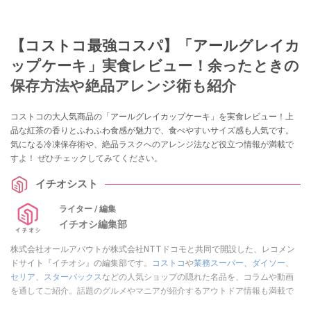
【コストコ最強コスパ】「アールグレイカ
ップケーキ」実食レビュー！余ったときの
保存方法や絶品アレンジ術も紹介
コストコの大人気商品の「アールグレイカップケーキ」を実食レビュー！上
品な紅茶の香りとふわふわ食感が魅力で、食べやすいサイズ感も人気です。
気になる冷凍保存術や、絶品ラスクへのアレンジ法など役立つ情報が満載で
すよ！ ぜひチェックしてみてください。
イチオシスト
ライター / 編集
イチオシ編集部
株式会社オールアバウトが株式会社NTTドコモと共同で開設した、レコメン
ドサイト『イチオシ』の編集部です。
コストコ
や
業務スーパー
、
ダイソー
、
セリア
、
スターバックス
などの人気ショップの隠れた名品を、コラムや動画
を通してご紹介。話題のグルメやマニアが紹介するアウトドア情報も満載で
す。配信しているコンテンツは専門家やインフルエンサーが実際に使用して