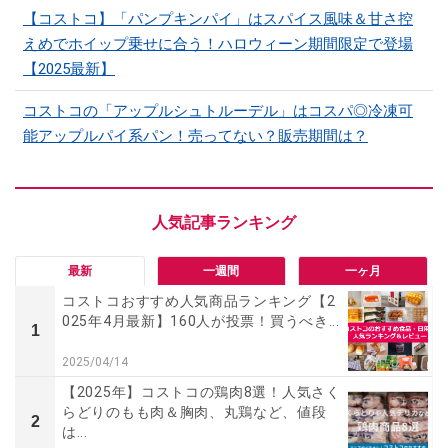
【コストコ】「パンプキンパイ」はスパイス風味＆甘さ控
えめでホイップ乗せに合う！ハロウィーン期間限定で登場
【2025最新】
コストコの「アップルシュトルーデル」はコスパ◎冷凍可
能アップルパイ系パン！売ってない？販売期間は？
最新
一週間
一ヶ月
コストコおすすめ人気商品ランキング【2
025年4月最新】160人が投票！買うべき...
1
2025/04/14
【2025年】コストコの鶏肉8選！人気さく
らどりのもも肉＆胸肉、丸鶏など、値段
2
は...