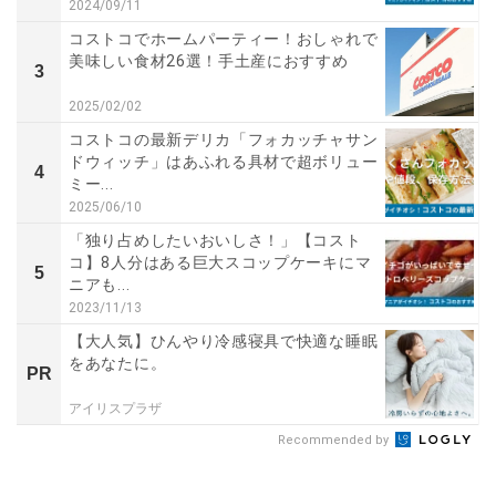
2024/09/11
コストコでホームパーティー！おしゃれで
美味しい食材26選！手土産におすすめ
3
2025/02/02
コストコの最新デリカ「フォカッチャサン
ドウィッチ」はあふれる具材で超ボリュー
4
ミー...
2025/06/10
「独り占めしたいおいしさ！」【コスト
コ】8人分はある巨大スコップケーキにマ
5
ニアも...
2023/11/13
【大人気】ひんやり冷感寝具で快適な睡眠
をあなたに。
PR
アイリスプラザ
Recommended by