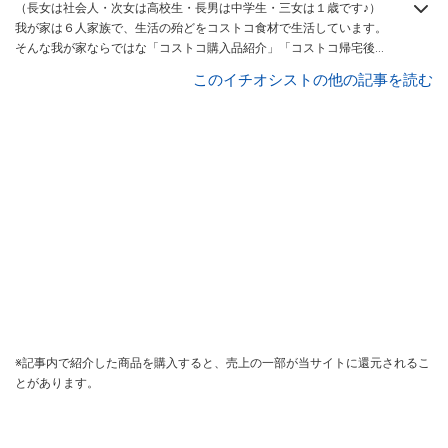
（長女は社会人・次女は高校生・長男は中学生・三女は１歳です♪）
我が家は６人家族で、生活の殆どをコストコ食材で生活しています。
そんな我が家ならではな「コストコ購入品紹介」「コストコ帰宅後ル
ーティン」「保存・下味冷凍したもの＃調理編」と、コストコ商品の
このイチオシストの他の記事を読む
保存方法や活用術・食卓に並ぶまでの一連を定期的にYoutube動画で
配信しています。また、コストコヘビーユーザーがKALDIに行ったら
購入するものなども不定期で配信中。
※記事内で紹介した商品を購入すると、売上の一部が当サイトに還元されるこ
とがあります。