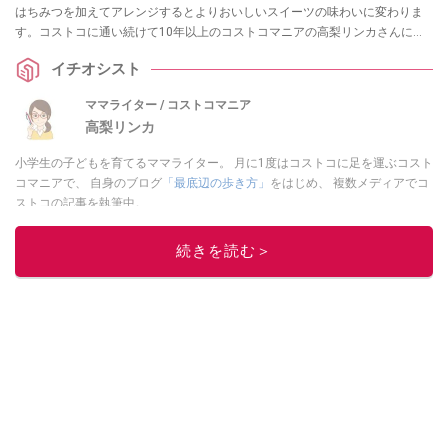
はちみつを加えてアレンジするとよりおいしいスイーツの味わいに変わりま
す。コストコに通い続けて10年以上のコストコマニアの高梨リンカさんに、
コストコの「パンプキンパイ」の味や切り方、おいしい食べ方についてうか
イチオシスト
がいました。あわせて、コストコ巨大ホールスイーツの「キャラメルフラ
ン」と「トリプルチーズタルト」の情報もお届けします。
ママライター / コストコマニア
高梨リンカ
小学生の子どもを育てるママライター。 月に1度はコストコに足を運ぶコスト
コマニアで、 自身のブログ
「最底辺の歩き方」
をはじめ、 複数メディアでコ
ストコの記事を執筆中。
このイチオシストの他の記事を読む
続きを読む＞