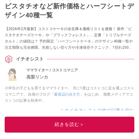
ピスタチオなど新作価格とハーフシートデ
ザイン40種一覧
【2026年2月最新】コストコケーキの全在庫＆価格リストを速報！ 新作「ピ
スタチオチーズケーキ」や「ブラックフォレスト」、定番「トリプルチーズ
タルト」の値段は？ 予約限定「ハーフシートケーキ」のデザイン40種一覧や
注文期限も完全網羅。失敗しない切り方や冷凍保存テクニック、1切れ200円
台のコスパ検証まで、マニアが徹底解説します。
イチオシスト
ママライター / コストコマニア
高梨リンカ
小学生の子どもを育てるママライター。 月に1度はコストコに足を運ぶコスト
コマニアで、 自身のブログ
「最底辺の歩き方」
をはじめ、 複数メディアでコ
ストコの記事を執筆中。
このイチオシストの他の記事を読む
続きを読む＞