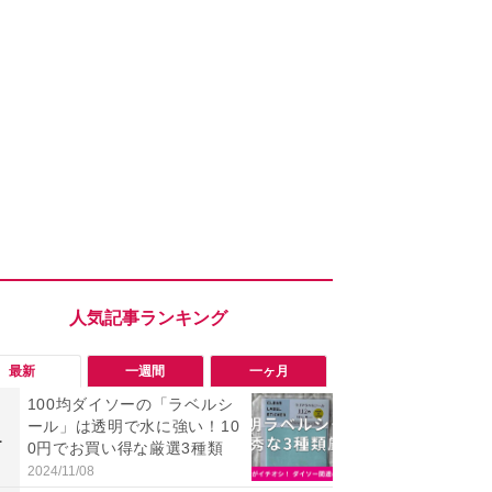
最新
一週間
一ヶ月
100均ダイソーの「ラベルシ
「ヤバい！
ール」は透明で水に強い！10
った…」と
1
1
0円でお買い得な厳選3種類
【7月30日G
更】内容を
2024/11/08
2026/07/31