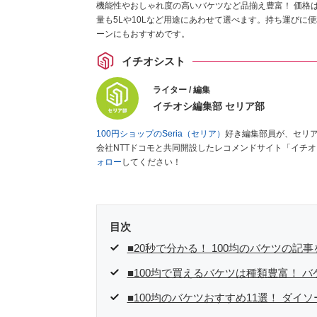
機能性やおしゃれ度の高いバケツなど品揃え豊富！ 価格は1
量も5Lや10Lなど用途にあわせて選べます。持ち運び
ーンにもおすすめです。
イチオシスト
ライター / 編集
イチオシ編集部 セリア部
100円ショップのSeria（セリア）
好き編集部員が、セリ
会社NTTドコモと共同開設したレコメンドサイト「イチ
ォロー
してください！
目次
■20秒で分かる！ 100均のバケツの記
■100均で買えるバケツは種類豊富！ 
■100均のバケツおすすめ11選！ ダ