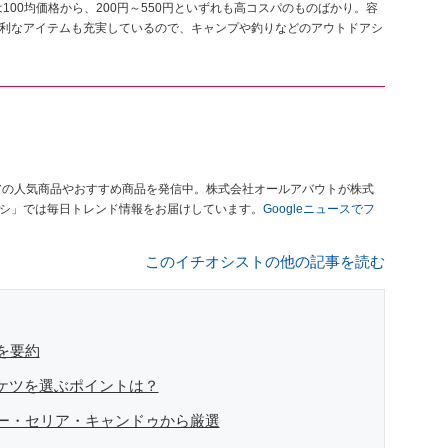
00均価格から、200円～550円といずれも高コスパのものばかり。容
に便利なアイテムも充実しているので、キャンプや釣りなどのアウトドアシ
アの人気商品やおすすめ商品を発信中。株式会社オールアバウトが株式
オシ」では毎日トレンド情報をお届けしています。
Googleニュースでフ
このイチオシストの他の記事を読む
事を要約
バケツを選ぶポイントは？
イソー・セリア・キャンドゥから厳選