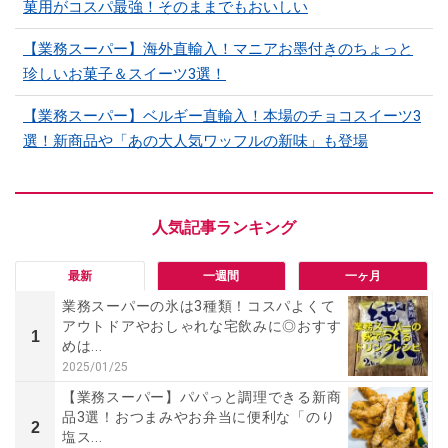
菓用がコスパ最強！そのままでもおいしい
【業務スーパー】海外直輸入！マニアお墨付きのちょっと
珍しいお菓子＆スイーツ3選！
【業務スーパー】ベルギー直輸入！本場のチョコスイーツ3
選！新商品や「あの大人気ワッフルの新味」も登場
最新
一週間
一ヶ月
業務スーパーの氷は3種類！コスパよくて
アウトドアやおしゃれな宅飲みに◎おすす
1
めは...
2025/01/25
【業務スーパー】パパっと調理できる新商
品3選！おつまみやお弁当に便利な「のり
2
塩ス...