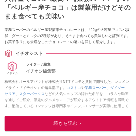
「ベルギー産チョコ」は製菓用だけどその
まま食べても美味い
業務スーパーのベルギー産製菓用チョコレートは、400gの大容量でコスパ抜
群！ダークとミルクの2種類があり、そのまま食べても美味しいと評判です。
お菓子作りにも最適なこのチョコレートの魅力を詳しく紹介します。
イチオシスト
ライター / 編集
イチオシ編集部
株式会社オールアバウトが株式会社NTTドコモと共同で開設した、レコメン
ドサイト『イチオシ』の編集部です。
コストコ
や
業務スーパー
、
ダイソー
、
セリア
、
スターバックス
などの人気ショップの隠れた名品を、コラムや動画
を通してご紹介。話題のグルメやマニアが紹介するアウトドア情報も満載で
す。配信しているコンテンツは専門家やインフルエンサーが実際に使用して
レビューしています。毎日トレンド情報をお届けしているので、ぜひ
Google
ニュースでフォロー
してください！
続きを読む＞
このイチオシストの他の記事を読む