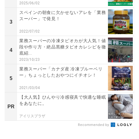
2025/06/02
スペインの朝食に欠かせないアレを「業務
スーパー」で発見！
3
2022/07/02
業務スーパーの冷凍タピオカが大人気！値
段や作り方・絶品黒糖タピオカレシピを徹
4
底紹...
2023/10/23
業務スーパー「カナダ産 冷凍ブルーベリ
ー」ちょっとしたおやつにイチオシ！
5
2021/03/04
【大人気】ひんやり冷感寝具で快適な睡眠
をあなたに。
PR
アイリスプラザ
Recommended by