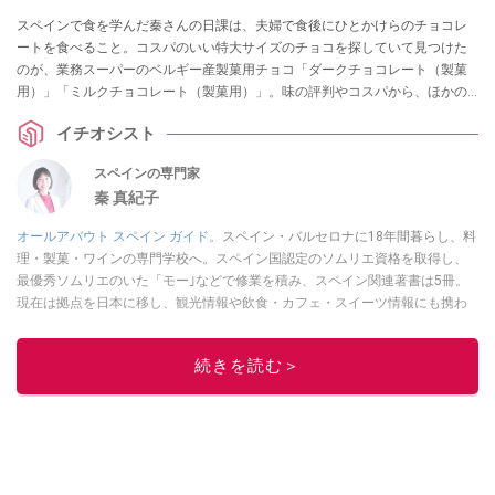
スペインで食を学んだ秦さんの日課は、夫婦で食後にひとかけらのチョコレ
ートを食べること。コスパのいい特大サイズのチョコを探していて見つけた
のが、業務スーパーのベルギー産製菓用チョコ「ダークチョコレート（製菓
用）」「ミルクチョコレート（製菓用）」。味の評判やコスパから、ほかの
業務スーパーの輸入チョコレートとの比較など、気になる情報をまとめて紹
イチオシスト
介します。
スペインの専門家
秦 真紀子
オールアバウト スペイン ガイド。
スペイン・バルセロナに18年間暮らし、料
理・製菓・ワインの専門学校へ。スペイン国認定のソムリエ資格を取得し、
最優秀ソムリエのいた「モー｣などで修業を積み、スペイン関連著書は5冊。
現在は拠点を日本に移し、観光情報や飲食・カフェ・スイーツ情報にも携わ
る。イチオシでは、
業務スーパー
・
ロピア
・
シャトレーゼ
など、食品・スイ
ーツ販売チェーンのおすすめ商品情報も発信。
著書に『スペインまるごと全
続きを読む＞
17州おいしい旅』（‎産業編集センター刊）ほか。
■経歴：ワイナリーツアー
ガイドや、飲食関連の方の視察旅行のコーディネートやガイド、スペインの
食についての講演などの経験あり。2004年より「カフェ・スイーツ」（柴田
書店）、「料理通信」（料理通信社）をはじめ、日本の雑誌やWEBサイト
に、ガストロノミー、観光、文化などについて執筆。ガイドブックの取材の
コーディネートや執筆、著書5冊あり。 現在は、拠点をバルセロナから日本に