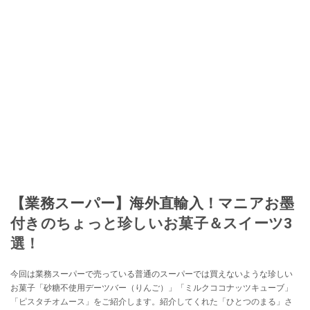
移し、スペイン関連だけでなく日本の観光情報や飲食店についてのコンテン
ツの執筆や、広報PR、出版プロデュースなどを行う。 ■寄稿雑誌……料理通
信、カフェ・スイーツ、TARZANなど ■寄稿サイト……ぐるなびプロ、Drink
planetなど ■取材コーディネート……るるぶスペイン／ララチッタ／aruco／地
球の歩き方ほか。
このイチオシストの他の記事を読む
【業務スーパー】海外直輸入！マニアお墨
付きのちょっと珍しいお菓子＆スイーツ3
選！
今回は業務スーパーで売っている普通のスーパーでは買えないような珍しい
お菓子「砂糖不使用デーツバー（りんご）」「ミルクココナッツキューブ」
「ピスタチオムース」をご紹介します。紹介してくれた「ひとつのまる」さ