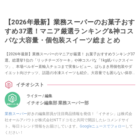
【2026年最新】業務スーパーのお菓子おす
すめ37選！マニア厳選ランキング&神コス
パな大容量・個包装スイーツ総まとめ
【2026年最新】業務スーパーのマニアが厳選！ お菓子おすすめランキング37
選。総選挙1位の「リッチチーズケーキ」や神コスパな「1kg紙パックスイー
ツ」、本場ベルギー直輸入チョコまで実食レビュー。ばらまき用個包装やダ
イエット向けナッツ、話題の冷凍スイーツも紹介。大容量でも困らない保存
テクニック＆劇的アレンジレシピもお届けします。「安くて美味しい」失敗
イチオシスト
しない業スーお菓子選びの決定版です。
ライター / 編集
イチオシ編集部 業務スーパー部
業務スーパー
好きの編集部員が注目商品情報を発信！「イチオシ」は株式会
社オールアバウトが株式会社NTTドコモと共同で開設したレコメンドサイ
ト。毎日トレンド情報をお届けしています。
Googleニュースでフォロー
して
ください！