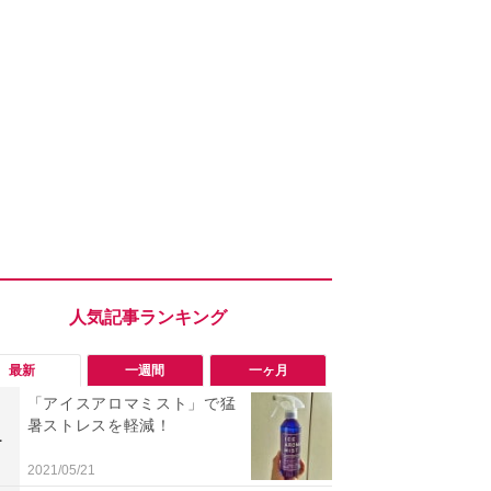
最新
一週間
一ヶ月
「アイスアロマミスト」で猛
「勝手にデ
暑ストレスを軽減！
る!?」Win
1
1
オフにして最
身を守る技
2021/05/21
2026/08/05