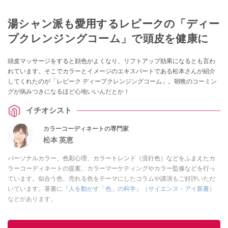
湯シャン派も愛用するレピークの「ディー
プクレンジングコーム」で頭皮を健康に
頭皮マッサージをすると顔色がよくなり、リフトアップ効果になるとも言わ
れています。そこでカラーとイメージのエキスパートである松本さんが紹介
してくれたのが「レピーク ディープクレンジングコーム」。朝晩のコーミン
グが病みつきになるほど心地いいんだとか！
イチオシスト
カラーコーディネートの専門家
松本 英恵
パーソナルカラー、色彩心理、カラートレンド（流行色）などをふまえたカ
ラーコーディネートの提案、カラーマーケティングやカラー監修などを行っ
ています。似合う色、売れる色をテーマにしたコラムや講演もご好評いただ
いています。著書に
『人を動かす「色」の科学』（サイエンス・アイ新書）
などがあります。
このイチオシストの他の記事を読む