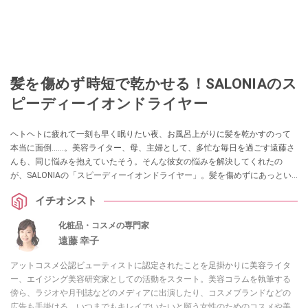
髪を傷めず時短で乾かせる！SALONIAのス
ピーディーイオンドライヤー
ヘトヘトに疲れて一刻も早く眠りたい夜、お風呂上がりに髪を乾かすのって
本当に面倒……。美容ライター、母、主婦として、多忙な毎日を過ごす遠藤さ
んも、同じ悩みを抱えていたそう。そんな彼女の悩みを解決してくれたの
が、SALONIAの「スピーディーイオンドライヤー」。髪を傷めずにあっとい
う間に乾かしてくれる、優れものなんだとか！
イチオシスト
化粧品・コスメの専門家
遠藤 幸子
アットコスメ公認ビューティストに認定されたことを足掛かりに美容ライタ
ー、エイジング美容研究家としての活動をスタート。美容コラムを執筆する
傍ら、ラジオや月刊誌などのメディアに出演したり、コスメブランドなどの
広告も手掛ける。いつまでもキレイでいたいと願う女性のためのコスメや美