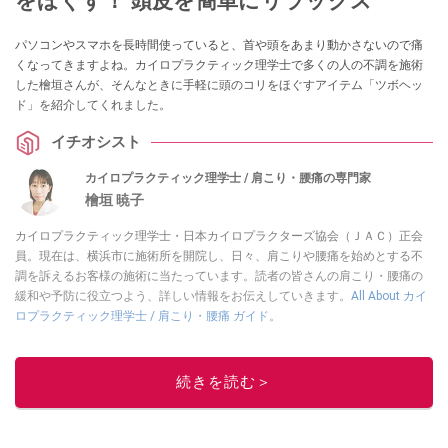
をほぐす！ 頭皮を簡単にリラックス
パソコンやスマホを長時間使っていると、首や頭をあまり動かさないので痛
くなってきますよね。カイロプラクティック理学士で多くの人の不調を施術
した檜垣さんが、そんなときに手軽に頭のコリをほぐすアイテム「ツボヘッ
ド」を紹介してくれました。
イチオシスト
カイロプラクティック理学士 / 肩こり・腰痛の専門家
檜垣 暁子
カイロプラクティック理学士・日本カイロプラクターズ協会（ＪＡＣ）正会
員。現在は、横浜市に施術所を開院し、日々、肩こりや腰痛を始めとする不
調を訴えるお客様の施術に当たっています。読者の皆さんの肩こり・腰痛の
緩和や予防に役立つよう、詳しい情報をお伝えしていきます。
All About カイ
ロプラクティック理学士 / 肩こり・腰痛 ガイド
。
このイチオシストの他の記事を読む
続きを読む＞