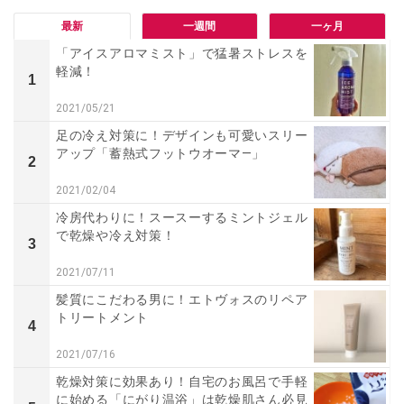
最新
一週間
一ヶ月
「アイスアロマミスト」で猛暑ストレスを
軽減！
1
2021/05/21
足の冷え対策に！デザインも可愛いスリー
アップ「蓄熱式フットウオーマ—」
2
2021/02/04
冷房代わりに！スースーするミントジェル
で乾燥や冷え対策！
3
2021/07/11
髪質にこだわる男に！エトヴォスのリペア
トリートメント
4
2021/07/16
乾燥対策に効果あり！自宅のお風呂で手軽
に始める「にがり温浴」は乾燥肌さん必見