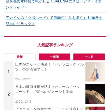
髪を傷めず時短で乾かせる！SALONIAのスピーディーイオ
ンドライヤー
アカイシの「ツボヘッド」で筋肉のこりをほぐす！ 頭皮を
簡単にリラックス
最新
一週間
一ヶ月
口内がスッキリ快適！「パナソニックドル
ツ」の水流歯ブラシ
1
2021/02/26
日本の最新技術が詰まったコーム「ツキ
ゴールド」で髪へのダメージを削減
2
2020/12/13
ピアニストがおすすめ！しっかり保湿して