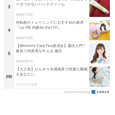
ベタつかないハンドクリーム
3
2020/11/27
内転筋のトレーニングにおすすめの器具
「La-VIE 内股de Diet Fit」
4
2020/12/25
【Women's Care Fes講演会】腸活入門！
最短で内面美を叶える 腸活...
5
2024/02/15
【大人気】ひんやり冷感寝具で快適な睡眠
をあなたに。
PR
アイリスプラザ
Recommended by