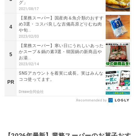
グ」
2021/08/17
【業務スーパー】国産肉＆魚介類のおすす
め3選・コスパ良しな吉備高原どりむね肉
4
や旬...
2023/02/03
【業務スーパー】寒い日にうれしいあった
かスープ＆鍋の素3選・韓国鍋の新商品や
5
お湯...
2023/02/14
SNSアカウントを着実に成長。実はみんな
ココ使ってます。
PR
Dreaw合同会社
Recommended by
【2026年最新】業務スーパーのお菓子おす