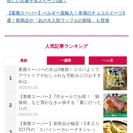
珍しいお菓子＆スイーツ3選！
【業務スーパー】ベルギー直輸入！本場のチョコスイーツ3
選！新商品や「あの大人気ワッフルの新味」も登場
最新
一週間
一ヶ月
業務スーパーの氷は3種類！コスパよくて
アウトドアやおしゃれな宅飲みに◎おすす
1
めは...
2025/01/25
【業務スーパー】7月セールでお得！「鰻
蒲焼」など買わなきゃ損する「夏にぴった
2
りの...
2025/07/29
【業務スーパー】新商品が極旨！2本入り
321円の「スパイシーカレーチキンレッ
3