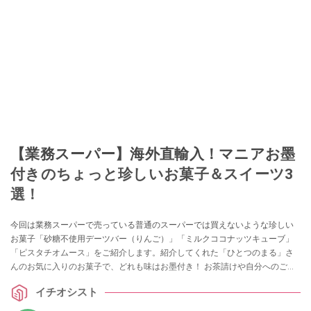
球の歩き方ほか。
このイチオシストの他の記事を読む
【業務スーパー】海外直輸入！マニアお墨
付きのちょっと珍しいお菓子＆スイーツ3
選！
今回は業務スーパーで売っている普通のスーパーでは買えないような珍しい
お菓子「砂糖不使用デーツバー（りんご）」「ミルクココナッツキューブ」
「ピスタチオムース」をご紹介します。紹介してくれた「ひとつのまる」さ
んのお気に入りのお菓子で、どれも味はお墨付き！ お茶請けや自分へのご褒
美にもおすすめですので、ぜひ参考にしてみてくださいね。
イチオシスト