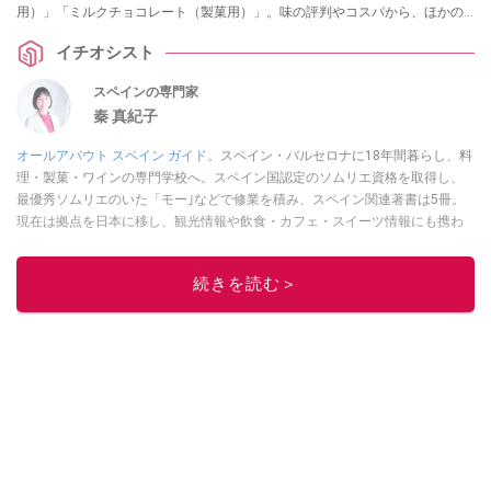
用）」「ミルクチョコレート（製菓用）」。味の評判やコスパから、ほかの
業務スーパーの輸入チョコレートとの比較など、気になる情報をまとめて紹
イチオシスト
介します。
スペインの専門家
秦 真紀子
オールアバウト スペイン ガイド。
スペイン・バルセロナに18年間暮らし、料
理・製菓・ワインの専門学校へ。スペイン国認定のソムリエ資格を取得し、
最優秀ソムリエのいた「モー｣などで修業を積み、スペイン関連著書は5冊。
現在は拠点を日本に移し、観光情報や飲食・カフェ・スイーツ情報にも携わ
る。イチオシでは、
業務スーパー
・
ロピア
・
シャトレーゼ
など、食品・スイ
ーツ販売チェーンのおすすめ商品情報も発信。
著書に『スペインまるごと全
続きを読む＞
17州おいしい旅』（‎産業編集センター刊）ほか。
■経歴：ワイナリーツアー
ガイドや、飲食関連の方の視察旅行のコーディネートやガイド、スペインの
食についての講演などの経験あり。2004年より「カフェ・スイーツ」（柴田
書店）、「料理通信」（料理通信社）をはじめ、日本の雑誌やWEBサイト
に、ガストロノミー、観光、文化などについて執筆。ガイドブックの取材の
コーディネートや執筆、著書5冊あり。 現在は、拠点をバルセロナから日本に
移し、スペイン関連だけでなく日本の観光情報や飲食店についてのコンテン
ツの執筆や、広報PR、出版プロデュースなどを行う。 ■寄稿雑誌……料理通
信、カフェ・スイーツ、TARZANなど ■寄稿サイト……ぐるなびプロ、Drink
planetなど ■取材コーディネート……るるぶスペイン／ララチッタ／aruco／地