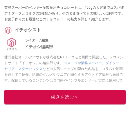
業務スーパーのベルギー産製菓用チョコレートは、400gの大容量でコスパ抜
群！ダークとミルクの2種類があり、そのまま食べても美味しいと評判です。
お菓子作りにも最適なこのチョコレートの魅力を詳しく紹介します。
イチオシスト
ライター / 編集
イチオシ編集部
株式会社オールアバウトが株式会社NTTドコモと共同で開設した、レコメン
ドサイト『イチオシ』の編集部です。
コストコ
や
業務スーパー
、
ダイソー
、
セリア
、
スターバックス
などの人気ショップの隠れた名品を、コラムや動画
を通してご紹介。話題のグルメやマニアが紹介するアウトドア情報も満載で
す。配信しているコンテンツは専門家やインフルエンサーが実際に使用して
レビューしています。毎日トレンド情報をお届けしているので、ぜひ
Google
ニュースでフォロー
してください！
続きを読む＞
このイチオシストの他の記事を読む