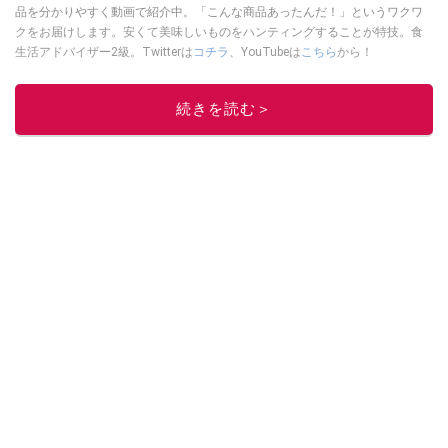
品を分かりやすく動画で紹介中。「こんな商品あったんだ！」というワクワ
クをお届けします。安くて美味しいものをハンティングすることが特技。食
生活アドバイザー2級。Twitterは
コチラ
、YouTubeは
こちら
から！
このイチオシストの他の記事を読む
続きを読む＞