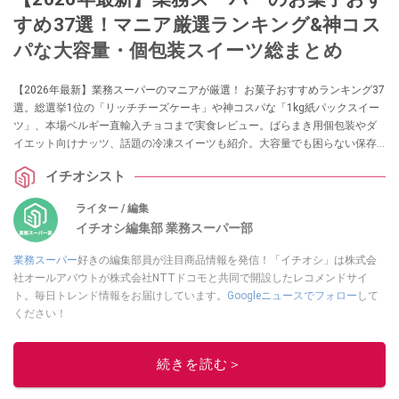
すめ37選！マニア厳選ランキング&神コス
パな大容量・個包装スイーツ総まとめ
【2026年最新】業務スーパーのマニアが厳選！ お菓子おすすめランキング37
選。総選挙1位の「リッチチーズケーキ」や神コスパな「1kg紙パックスイー
ツ」、本場ベルギー直輸入チョコまで実食レビュー。ばらまき用個包装やダ
イエット向けナッツ、話題の冷凍スイーツも紹介。大容量でも困らない保存
テクニック＆劇的アレンジレシピもお届けします。「安くて美味しい」失敗
イチオシスト
しない業スーお菓子選びの決定版です。
ライター / 編集
イチオシ編集部 業務スーパー部
業務スーパー
好きの編集部員が注目商品情報を発信！「イチオシ」は株式会
社オールアバウトが株式会社NTTドコモと共同で開設したレコメンドサイ
ト。毎日トレンド情報をお届けしています。
Googleニュースでフォロー
して
ください！
このイチオシストの他の記事を読む
続きを読む＞