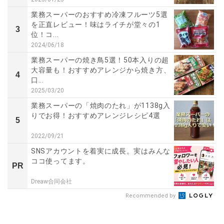
業務スーパーのおすすめ冷凍フルーツ5選
を正直レビュー！味はライチが堂々の1
3
位！コ...
2024/06/18
業務スーパーの焼き鳥5選！50本入りの超
大容量も！おすすめアレンジから焼き方、
4
口...
2025/03/20
業務スーパーの「焼肉のたれ」が1138g入
りでお得！おすすめアレンジレシピ4選
5
2022/09/21
SNSアカウントを着実に成長。実はみんな
ココ使ってます。
PR
Dreaw合同会社
Recommended by