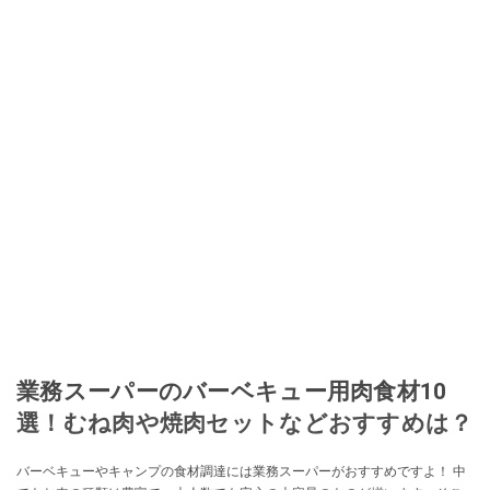
に、ガストロノミー、観光、文化などについて執筆。ガイドブックの取材の
コーディネートや執筆、著書5冊あり。 現在は、拠点をバルセロナから日本に
移し、スペイン関連だけでなく日本の観光情報や飲食店についてのコンテン
ツの執筆や、広報PR、出版プロデュースなどを行う。 ■寄稿雑誌……料理通
信、カフェ・スイーツ、TARZANなど ■寄稿サイト……ぐるなびプロ、Drink
planetなど ■取材コーディネート……るるぶスペイン／ララチッタ／aruco／地
球の歩き方ほか。
このイチオシストの他の記事を読む
業務スーパーのバーベキュー用肉食材10
選！むね肉や焼肉セットなどおすすめは？
バーベキューやキャンプの食材調達には業務スーパーがおすすめですよ！ 中