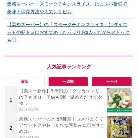
業務スーパー「スモークチキンスライス」はコスパ最強で
美味！保存方法や人気レシピも
【業務スーパー】の「スモークチキンスライス」はダイエ
ットや筋トレにおすすめ！たっぷり1kg入りだからストック
も◎
最新
一週間
一ヶ月
【業スー新作】375円の「タッカンマリ」
は辛さゼロ・子供もOK！温めるだけで夕
1
食...
2026/05/26
業務スーパーの氷は3種類！コスパよくて
アウトドアやおしゃれな宅飲みに◎おすす
2
めは...
2025/01/25