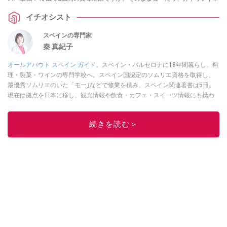
ッチ、炒め物などのアレンジレシピを試したり、上手に冷凍保存することで
イチオシスト
食べ飽きることなく活用できるのもおすすめしたいポイントなのだとか。
スペインの専門家
秦 真紀子
オールアバウト スペイン ガイド。
スペイン・バルセロナに18年間暮らし、料
理・製菓・ワインの専門学校へ。スペイン国認定のソムリエ資格を取得し、
最優秀ソムリエのいた「モー｣などで修業を積み、スペイン関連著書は5冊。
現在は拠点を日本に移し、観光情報や飲食・カフェ・スイーツ情報にも携わ
る。イチオシでは、
業務スーパー
・
ロピア
・
シャトレーゼ
など、食品・スイ
ーツ販売チェーンのおすすめ商品情報も発信。
著書に『スペインまるごと全
続きを読む＞
17州おいしい旅』（‎産業編集センター刊）ほか。
■経歴：ワイナリーツアー
ガイドや、飲食関連の方の視察旅行のコーディネートやガイド、スペインの
食についての講演などの経験あり。2004年より「カフェ・スイーツ」（柴田
書店）、「料理通信」（料理通信社）をはじめ、日本の雑誌やWEBサイト
に、ガストロノミー、観光、文化などについて執筆。ガイドブックの取材の
コーディネートや執筆、著書5冊あり。 現在は、拠点をバルセロナから日本に
移し、スペイン関連だけでなく日本の観光情報や飲食店についてのコンテン
ツの執筆や、広報PR、出版プロデュースなどを行う。 ■寄稿雑誌……料理通
信、カフェ・スイーツ、TARZANなど ■寄稿サイト……ぐるなびプロ、Drink
planetなど ■取材コーディネート……るるぶスペイン／ララチッタ／aruco／地
球の歩き方ほか。