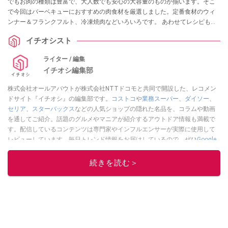
でもお肉の種類は豊富で、大人数でも安心の大容量のものが揃います。そこ
で今回はバーベキューにおすすめの肉食材を厳選しました。定番食材のウィ
ンナー＆フランクフルト、冷凍焼肉などいろいろです。 あわせてレシピも紹
介します！
イチオシスト
ライター / 編集
イチオシ編集部
株式会社オールアバウトが株式会社NTTドコモと共同で開設した、レコメン
ドサイト『イチオシ』の編集部です。
コストコ
や
業務スーパー
、
ダイソー
、
セリア
、
スターバックス
などの人気ショップの隠れた名品を、コラムや動画
を通してご紹介。話題のグルメやマニアが紹介するアウトドア情報も満載で
す。配信しているコンテンツは専門家やインフルエンサーが実際に使用して
レビューしています。毎日トレンド情報をお届けしているので、ぜひ
Google
ニュースでフォロー
してください！
続きを読む＞
このイチオシストの他の記事を読む