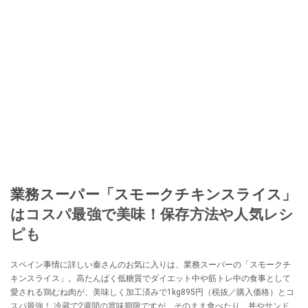
業務スーパー「スモークチキンスライス」
はコスパ最強で美味！保存方法や人気レシ
ピも
スペイン事情に詳しい秦さんのお気に入りは、業務スーパーの「スモークチ
キンスライス」。高たんぱく低糖質でダイエット中や筋トレ中の食事として
愛される鶏むね肉が、美味しく加工済みで1kg895円（税抜／購入価格）とコ
スパ最強！ 冷蔵で2週間の賞味期限ですが、そのまま食べたり、丼やサンドイ