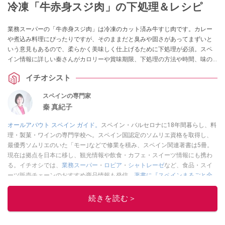
冷凍「牛赤身スジ肉」の下処理＆レシピ
業務スーパーの「牛赤身スジ肉」は冷凍のカット済み牛すじ肉です。カレー
や煮込み料理にぴったりですが、そのままだと臭みや固さがあってまずいと
いう意見もあるので、柔らかく美味しく仕上げるために下処理が必須。スペ
イン情報に詳しい秦さんがカロリーや賞味期限、下処理の方法や時間、味の
感想や口コミ、3種類のアレンジレシピを教えてくれました。ボイル済みの関
イチオシスト
連商品も紹介します。
スペインの専門家
秦 真紀子
オールアバウト スペイン ガイド。
スペイン・バルセロナに18年間暮らし、料
理・製菓・ワインの専門学校へ。スペイン国認定のソムリエ資格を取得し、
最優秀ソムリエのいた「モー｣などで修業を積み、スペイン関連著書は5冊。
現在は拠点を日本に移し、観光情報や飲食・カフェ・スイーツ情報にも携わ
る。イチオシでは、
業務スーパー
・
ロピア
・
シャトレーゼ
など、食品・スイ
ーツ販売チェーンのおすすめ商品情報も発信。
著書に『スペインまるごと全
17州おいしい旅』（‎産業編集センター刊）ほか。
■経歴：ワイナリーツアー
ガイドや、飲食関連の方の視察旅行のコーディネートやガイド、スペインの
続きを読む＞
食についての講演などの経験あり。2004年より「カフェ・スイーツ」（柴田
書店）、「料理通信」（料理通信社）をはじめ、日本の雑誌やWEBサイト