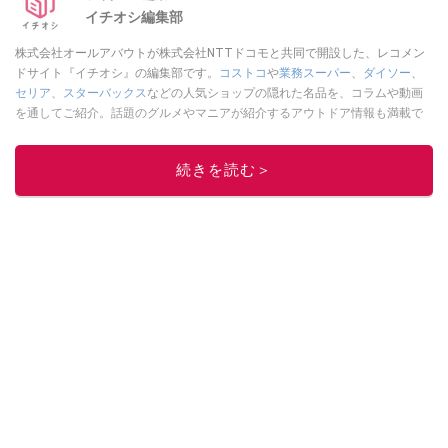
イチオシ編集部
株式会社オールアバウトが株式会社NTTドコモと共同で開設した、レコメン
ドサイト『イチオシ』の編集部です。
コストコ
や
業務スーパー
、
ダイソー
、
セリア
、
スターバックス
などの人気ショップの隠れた名品を、コラムや動画
を通してご紹介。話題のグルメやマニアが紹介するアウトドア情報も満載で
す。配信しているコンテンツは専門家やインフルエンサーが実際に使用して
レビューしています。毎日トレンド情報をお届けしているので、ぜひ
Google
続きを読む＞
ニュースでフォロー
してください！
このイチオシストの他の記事を読む