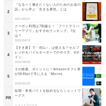
『なるべく働きたくない人のためのお金の
話』から学ぶ「生きる勇気」とは
2
2021/05/21
クーポン利用は7割越え！「フードデリバ
リーアプリ」おすすめランキング、1位
3
は？
2022/04/10
【すき家】で「d払い」は使える？セルフ
レジやモバイルオーダーでのやり方、dポ
4
イン...
2025/08/05
その検索、ポイントに！Amazonギフト券
が5040ptで手に入る「Micros...
5
2026/02/20
短期・単発バイトを始めるならショットワ
ークス
PR
ショットワークス