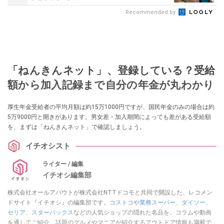
Recommended by
「ねんきんネット」、登録している？受給
額から加入記録まで自分の年金が丸わかり
厚生年金受給者の平均月額は約15万1000円ですが、国民年金のみの場合は約
5万9000円と開きがあります。男女差・加入期間によっても差がある受給額
を、まずは「ねんきんネット」で確認しましょう。
イチオシスト
ライター / 編集
イチオシ編集部
株式会社オールアバウトが株式会社NTTドコモと共同で開設した、レコメン
ドサイト『イチオシ』の編集部です。
コストコ
や
業務スーパー
、
ダイソー
、
セリア
、
スターバックス
などの人気ショップの隠れた名品を、コラムや動画
を通してご紹介。話題のグルメやマニアが紹介するアウトドア情報も満載で