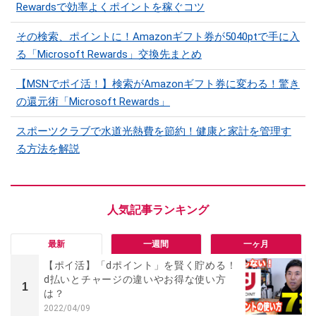
Rewardsで効率よくポイントを稼ぐコツ
その検索、ポイントに！Amazonギフト券が5040ptで手に入
る「Microsoft Rewards」交換先まとめ
【MSNでポイ活！】検索がAmazonギフト券に変わる！驚き
の還元術「Microsoft Rewards」
スポーツクラブで水道光熱費を節約！健康と家計を管理す
る方法を解説
最新
一週間
一ヶ月
【ポイ活】「dポイント」を賢く貯める！
d払いとチャージの違いやお得な使い方
1
は？
2022/04/09