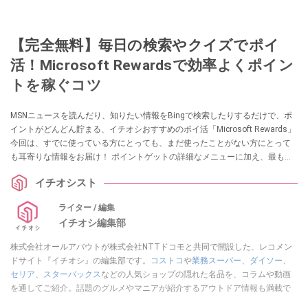
【完全無料】毎日の検索やクイズでポイ
活！Microsoft Rewardsで効率よくポイン
トを稼ぐコツ
MSNニュースを読んだり、知りたい情報をBingで検索したりするだけで、ポ
イントがどんどん貯まる、イチオシおすすめのポイ活「Microsoft Rewards」
今回は、すでに使っている方にとっても、まだ使ったことがない方にとって
も耳寄りな情報をお届け！ ポイントゲットの詳細なメニューに加え、最も簡
単にゲットできるボーナスポイントについても詳しく紹介します！ ぜひこの
イチオシスト
機会にチェックしてみてください。
ライター / 編集
イチオシ編集部
株式会社オールアバウトが株式会社NTTドコモと共同で開設した、レコメン
ドサイト『イチオシ』の編集部です。
コストコ
や
業務スーパー
、
ダイソー
、
セリア
、
スターバックス
などの人気ショップの隠れた名品を、コラムや動画
を通してご紹介。話題のグルメやマニアが紹介するアウトドア情報も満載で
す。配信しているコンテンツは専門家やインフルエンサーが実際に使用して