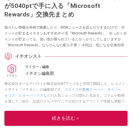
が5040ptで手に入る「Microsoft
Rewards」交換先まとめ
知りたい情報をWebで検索したり、MSNニュースを読んだりするだけで、ポ
イントが貯まるイチオシおすすめポイ活「Microsoft Rewards」。せっかくポ
イントが貯まっても、使い道が限られているとがっかりしてしまいますが
「Microsoft Rewards」ならそんな心配も不要！ 今回は、気になる交換先情報
など、耳寄りな情報をご紹介します！ ぜひこの機会にチェックしてみてくだ
イチオシスト
さい。
ライター / 編集
イチオシ編集部
株式会社オールアバウトが株式会社NTTドコモと共同で開設した、レコメン
ドサイト『イチオシ』の編集部です。
コストコ
や
業務スーパー
、
ダイソー
、
セリア
、
スターバックス
などの人気ショップの隠れた名品を、コラムや動画
を通してご紹介。話題のグルメやマニアが紹介するアウトドア情報も満載で
す。配信しているコンテンツは専門家やインフルエンサーが実際に使用して
レビューしています。毎日トレンド情報をお届けしているので、ぜひ
Google
続きを読む＞
ニュースでフォロー
してください！
このイチオシストの他の記事を読む