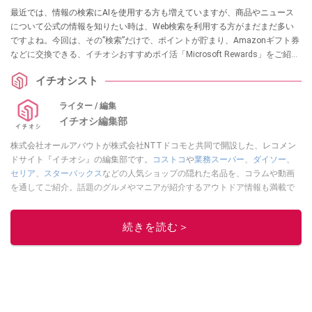
最近では、情報の検索にAIを使用する方も増えていますが、商品やニュース
について公式の情報を知りたい時は、Web検索を利用する方がまだまだ多い
ですよね。今回は、その”検索”だけで、ポイントが貯まり、Amazonギフト券
などに交換できる、イチオシおすすめポイ活「Microsoft Rewards」をご紹介
します！ 勘違いしている方も多いですが、このサービス、マイクロソフトユ
イチオシスト
ーザー限定のサービスではないんです！ ぜひこの機会にチェックしてみてく
ださい。
ライター / 編集
イチオシ編集部
株式会社オールアバウトが株式会社NTTドコモと共同で開設した、レコメン
ドサイト『イチオシ』の編集部です。
コストコ
や
業務スーパー
、
ダイソー
、
セリア
、
スターバックス
などの人気ショップの隠れた名品を、コラムや動画
を通してご紹介。話題のグルメやマニアが紹介するアウトドア情報も満載で
す。配信しているコンテンツは専門家やインフルエンサーが実際に使用して
レビューしています。毎日トレンド情報をお届けしているので、ぜひ
Google
続きを読む＞
ニュースでフォロー
してください！
このイチオシストの他の記事を読む