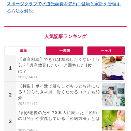
スポーツクラブで水道光熱費を節約！健康と家計を管理す
る方法を解説
最新
一週間
一ヶ月
【遺産相続】できれば相続したくない！1/
3が「遺産放棄したい」と回答した1位
1
は？
2022/04/11
【特集】ポイ活で暮らしがもっとお得にな
る！知らなきゃ損「賢くためるコツ」も紹
2
介
2021/11/19
4割が老後のため？300人に聞いた「節約
の目的」や実践している「節約方法」とは
3
2022/04/08