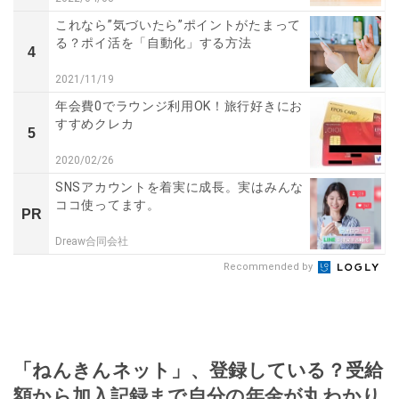
これなら”気づいたら”ポイントがたまって
る？ポイ活を「自動化」する方法
4
2021/11/19
年会費0でラウンジ利用OK！旅行好きにお
すすめクレカ
5
2020/02/26
SNSアカウントを着実に成長。実はみんな
ココ使ってます。
PR
Dreaw合同会社
Recommended by
「ねんきんネット」、登録している？受給
額から加入記録まで自分の年金が丸わかり