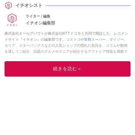
など、耳寄りな情報をご紹介します！ ぜひこの機会にチェックしてみてくだ
イチオシスト
さい。
ライター / 編集
イチオシ編集部
株式会社オールアバウトが株式会社NTTドコモと共同で開設した、レコメン
ドサイト『イチオシ』の編集部です。
コストコ
や
業務スーパー
、
ダイソー
、
セリア
、
スターバックス
などの人気ショップの隠れた名品を、コラムや動画
を通してご紹介。話題のグルメやマニアが紹介するアウトドア情報も満載で
す。配信しているコンテンツは専門家やインフルエンサーが実際に使用して
レビューしています。毎日トレンド情報をお届けしているので、ぜひ
Google
続きを読む＞
ニュースでフォロー
してください！
このイチオシストの他の記事を読む