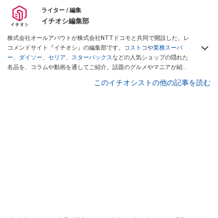
ライター / 編集
イチオシ編集部
株式会社オールアバウトが株式会社NTTドコモと共同で開設した、レ
コメンドサイト『イチオシ』の編集部です。
コストコ
や
業務スーパ
ー
、
ダイソー
、
セリア
、
スターバックス
などの人気ショップの隠れた
名品を、コラムや動画を通してご紹介。話題のグルメやマニアが紹介
するアウトドア情報も満載です。配信しているコンテンツは専門家や
このイチオシストの他の記事を読む
インフルエンサーが実際に使用してレビューしています。毎日トレン
ド情報をお届けしているので、ぜひ
Googleニュースでフォロー
してく
ださい！