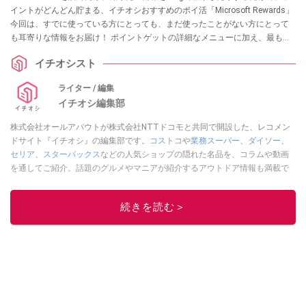
イントがどんどん貯まる、イチオシおすすめのポイ活「Microsoft Rewards」
今回は、すでに使っている方にとっても、まだ使ったことがない方にとって
も耳寄りな情報をお届け！ ポイントゲットの詳細なメニューに加え、最も簡
単にゲットできるボーナスポイントについても詳しく紹介します！ ぜひこの
イチオシスト
機会にチェックしてみてください。
ライター / 編集
イチオシ編集部
株式会社オールアバウトが株式会社NTTドコモと共同で開設した、レコメン
ドサイト『イチオシ』の編集部です。
コストコ
や
業務スーパー
、
ダイソー
、
セリア
、
スターバックス
などの人気ショップの隠れた名品を、コラムや動画
を通してご紹介。話題のグルメやマニアが紹介するアウトドア情報も満載で
す。配信しているコンテンツは専門家やインフルエンサーが実際に使用して
レビューしています。毎日トレンド情報をお届けしているので、ぜひ
Google
続きを読む＞
ニュースでフォロー
してください！
このイチオシストの他の記事を読む