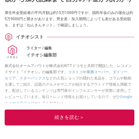
厚生年金受給者の平均月額は約15万1000円ですが、国民年金のみの場合は約
5万9000円と開きがあります。男女差・加入期間によっても差がある受給額
を、まずは「ねんきんネット」で確認しましょう。
イチオシスト
ライター / 編集
イチオシ編集部
株式会社オールアバウトが株式会社NTTドコモと共同で開設した、レコメン
ドサイト『イチオシ』の編集部です。
コストコ
や
業務スーパー
、
ダイソー
、
セリア
、
スターバックス
などの人気ショップの隠れた名品を、コラムや動画
を通してご紹介。話題のグルメやマニアが紹介するアウトドア情報も満載で
す。配信しているコンテンツは専門家やインフルエンサーが実際に使用して
レビューしています。毎日トレンド情報をお届けしているので、ぜひ
Google
ニュースでフォロー
してください！
このイチオシストの他の記事を読む
続きを読む＞