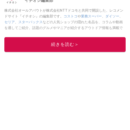
イチオシ編集部
株式会社オールアバウトが株式会社NTTドコモと共同で開設した、レコメン
ドサイト『イチオシ』の編集部です。
コストコ
や
業務スーパー
、
ダイソー
、
セリア
、
スターバックス
などの人気ショップの隠れた名品を、コラムや動画
を通してご紹介。話題のグルメやマニアが紹介するアウトドア情報も満載で
す。配信しているコンテンツは専門家やインフルエンサーが実際に使用して
レビューしています。毎日トレンド情報をお届けしているので、ぜひ
Google
続きを読む＞
ニュースでフォロー
してください！
このイチオシストの他の記事を読む