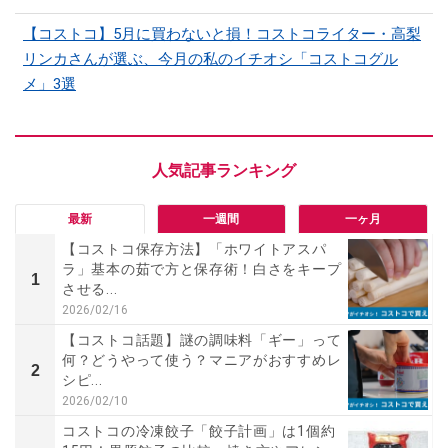
【コストコ】5月に買わないと損！コストコライター・高梨
リンカさんが選ぶ、今月の私のイチオシ「コストコグル
メ」3選
最新
一週間
一ヶ月
【コストコ保存方法】「ホワイトアスパ
ラ」基本の茹で方と保存術！白さをキープ
1
させる...
2026/02/16
【コストコ話題】謎の調味料「ギー」って
何？どうやって使う？マニアがおすすめレ
2
シピ...
2026/02/10
コストコの冷凍餃子「餃子計画」は1個約