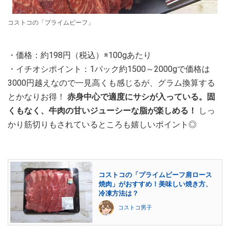
コストコの「プライムビーフ」
・価格：約198円（税込）※100gあたり
・イチオシポイント：1パック約1500～2000gで価格は
3000円越えなので一見高くも感じるが、グラム換算する
とかなりお得！
赤身中心で適度にサシが入っている。固
くもなく、牛肉の甘いジューシーな脂が楽しめる！
しっ
かり筋切りもされているところも嬉しいポイント◎
コストコの「プライムビーフ肩ロース
焼肉」がおすすめ！美味しい焼き方、
冷凍方法は？
コストコ男子