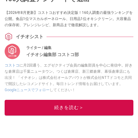
【2026年8月更新】コストコおすすめ決定版！160人調査の最強ランキングを
公開。食品1位マスカルポーネロール、日用品1位オキシクリーン。大容量品
の保存術、アレンジレシピ、新商品まで徹底解説します。
イチオシスト
ライター / 編集
イチオシ編集部 コストコ部
コストコ
に月2回通う、エグゼクティブ会員の編集部員を中心に発信中。好き
な倉庫店は千葉ニュータウン。つくば倉庫店、新三郷倉庫、幕張倉庫店にも
出没！ 「イチオシ」は株式会社オールアバウトが株式会社NTTドコモと共同
で開設したレコメンドサイト。毎日トレンド情報をお届けしています。
Googleニュースでフォロー
してください！
このイチオシストの他の記事を読む
続きを読む＞