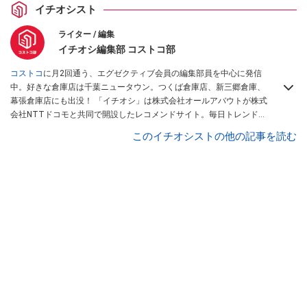
イチオシスト
ライター / 編集
イチオシ編集部 コストコ部
コストコ
に月2回通う、エグゼクティブ会員の編集部員を中心に発信
中。好きな倉庫店は千葉ニュータウン。つくば倉庫店、新三郷倉庫、
幕張倉庫店にも出没！ 「イチオシ」は株式会社オールアバウトが株式
会社NTTドコモと共同で開設したレコメンドサイト。毎日トレンド情
報をお届けしています。
Googleニュースでフォロー
してください！
このイチオシストの他の記事を読む