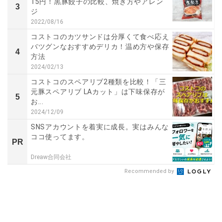
15円！黒豚餃子の比較、焼き方やアレン
3
ジ
2022/08/16
コストコのカツサンドは分厚くて食べ応え
バツグンなおすすめデリカ！温め方や保存
4
方法
2024/02/13
コストコのスペアリブ2種類を比較！「三
元豚スペアリブ LAカット」は下味保存が
5
お...
2024/12/09
SNSアカウントを着実に成長。実はみんな
ココ使ってます。
PR
Dreaw合同会社
Recommended by