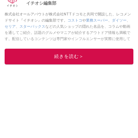
イチオシ編集部
株式会社オールアバウトが株式会社NTTドコモと共同で開設した、レコメン
ドサイト『イチオシ』の編集部です。
コストコ
や
業務スーパー
、
ダイソー
、
セリア
、
スターバックス
などの人気ショップの隠れた名品を、コラムや動画
を通してご紹介。話題のグルメやマニアが紹介するアウトドア情報も満載で
す。配信しているコンテンツは専門家やインフルエンサーが実際に使用して
レビューしています。毎日トレンド情報をお届けしているので、ぜひ
Google
ニュースでフォロー
してください！
続きを読む＞
このイチオシストの他の記事を読む