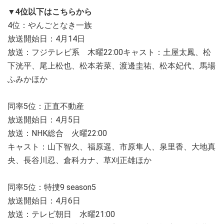
▼4位以下はこちらから
4位：やんごとなき一族
放送開始日：4月14日
放送：フジテレビ系 木曜22:00キャスト：土屋太鳳、松
下洸平、尾上松也、松本若菜、渡邊圭祐、松本妃代、馬場
ふみかほか
同率5位：正直不動産
放送開始日：4月5日
放送：NHK総合 火曜22:00
キャスト：山下智久、福原遥、市原隼人、泉里香、大地真
央、長谷川忍、倉科カナ、草刈正雄ほか
同率5位：特捜9 season5
放送開始日：4月6日
放送：テレビ朝日 水曜21:00