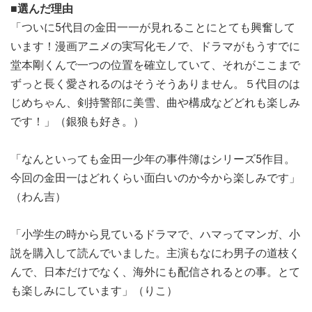
■選んだ理由
「ついに5代目の金田一一が見れることにとても興奮して
います！漫画アニメの実写化モノで、ドラマがもうすでに
堂本剛くんで一つの位置を確立していて、それがここまで
ずっと長く愛されるのはそうそうありません。５代目のは
じめちゃん、剣持警部に美雪、曲や構成などどれも楽しみ
です！」（銀狼も好き。）
「なんといっても金田一少年の事件簿はシリーズ5作目。
今回の金田一はどれくらい面白いのか今から楽しみです」
（わん吉）
「小学生の時から見ているドラマで、ハマってマンガ、小
説を購入して読んでいました。主演もなにわ男子の道枝く
んで、日本だけでなく、海外にも配信されるとの事。とて
も楽しみにしています」（りこ）