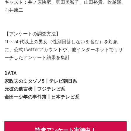
キャスト：井ノ原快彦、羽田美智子、山田裕貴、吹越満、
向井康二
【アンケートの調査方法】
10～50代以上の男女（性別回答しないを含む）を対象
に、公式Twitterアカウントや、他インターネットでリサ
ーチしたアンケート結果を集計
DATA
家政夫のミタゾノ5┃テレビ朝日系
元彼の遺言状┃フジテレビ系
金田一少年の事件簿┃日本テレビ系
読者アンケート実施中！