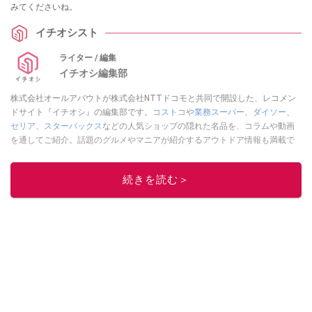
みてくださいね。
イチオシスト
ライター / 編集
イチオシ編集部
株式会社オールアバウトが株式会社NTTドコモと共同で開設した、レコメン
ドサイト『イチオシ』の編集部です。
コストコ
や
業務スーパー
、
ダイソー
、
セリア
、
スターバックス
などの人気ショップの隠れた名品を、コラムや動画
を通してご紹介。話題のグルメやマニアが紹介するアウトドア情報も満載で
す。配信しているコンテンツは専門家やインフルエンサーが実際に使用して
レビューしています。毎日トレンド情報をお届けしているので、ぜひ
Google
続きを読む＞
ニュースでフォロー
してください！
このイチオシストの他の記事を読む