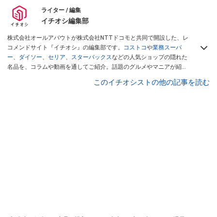
ライター / 編集
イチオシ編集部
株式会社オールアバウトが株式会社NTTドコモと共同で開設した、レ
コメンドサイト『イチオシ』の編集部です。
コストコ
や
業務スーパ
ー
、
ダイソー
、
セリア
、
スターバックス
などの人気ショップの隠れた
名品を、コラムや動画を通してご紹介。話題のグルメやマニアが紹介
するアウトドア情報も満載です。配信しているコンテンツは専門家や
このイチオシストの他の記事を読む
インフルエンサーが実際に使用してレビューしています。毎日トレン
ド情報をお届けしているので、ぜひ
Googleニュースでフォロー
してく
ださい！