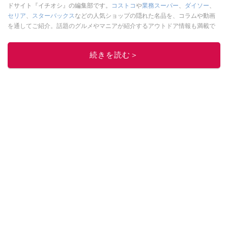
ドサイト『イチオシ』の編集部です。
コストコ
や
業務スーパー
、
ダイソー
、
セリア
、
スターバックス
などの人気ショップの隠れた名品を、コラムや動画
を通してご紹介。話題のグルメやマニアが紹介するアウトドア情報も満載で
す。配信しているコンテンツは専門家やインフルエンサーが実際に使用して
レビューしています。毎日トレンド情報をお届けしているので、ぜひ
Google
続きを読む＞
ニュースでフォロー
してください！
このイチオシストの他の記事を読む