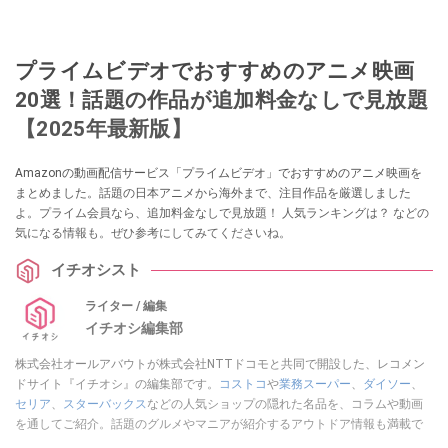
プライムビデオでおすすめのアニメ映画
20選！話題の作品が追加料金なしで見放題
【2025年最新版】
Amazonの動画配信サービス「プライムビデオ」でおすすめのアニメ映画を
まとめました。話題の日本アニメから海外まで、注目作品を厳選しました
よ。プライム会員なら、追加料金なしで見放題！ 人気ランキングは？ などの
気になる情報も。ぜひ参考にしてみてくださいね。
イチオシスト
ライター / 編集
イチオシ編集部
株式会社オールアバウトが株式会社NTTドコモと共同で開設した、レコメン
ドサイト『イチオシ』の編集部です。
コストコ
や
業務スーパー
、
ダイソー
、
セリア
、
スターバックス
などの人気ショップの隠れた名品を、コラムや動画
を通してご紹介。話題のグルメやマニアが紹介するアウトドア情報も満載で
す。配信しているコンテンツは専門家やインフルエンサーが実際に使用して