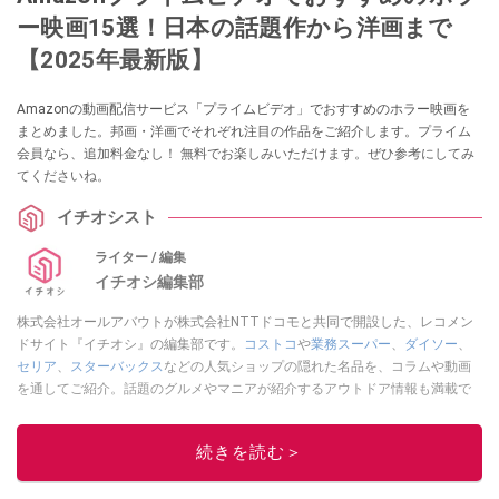
ー映画15選！日本の話題作から洋画まで
【2025年最新版】
Amazonの動画配信サービス「プライムビデオ」でおすすめのホラー映画を
まとめました。邦画・洋画でそれぞれ注目の作品をご紹介します。プライム
会員なら、追加料金なし！ 無料でお楽しみいただけます。ぜひ参考にしてみ
てくださいね。
イチオシスト
ライター / 編集
イチオシ編集部
株式会社オールアバウトが株式会社NTTドコモと共同で開設した、レコメン
ドサイト『イチオシ』の編集部です。
コストコ
や
業務スーパー
、
ダイソー
、
セリア
、
スターバックス
などの人気ショップの隠れた名品を、コラムや動画
を通してご紹介。話題のグルメやマニアが紹介するアウトドア情報も満載で
す。配信しているコンテンツは専門家やインフルエンサーが実際に使用して
レビューしています。毎日トレンド情報をお届けしているので、ぜひ
Google
続きを読む＞
ニュースでフォロー
してください！
このイチオシストの他の記事を読む