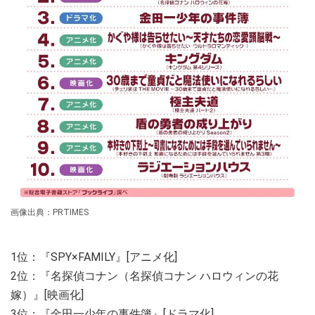
画像出典：PRTIMES
1位：『SPY×FAMILY』[アニメ化]
2位：『名探偵コナン（名探偵コナン ハロウィンの花
嫁）』[映画化]
3位：『金田一少年の事件簿』[ドラマ化]