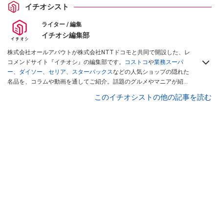
イチオシスト
ライター / 編集
イチオシ編集部
株式会社オールアバウトが株式会社NTTドコモと共同で開設した、レ
コメンドサイト『イチオシ』の編集部です。
コストコ
や
業務スーパ
ー
、
ダイソー
、
セリア
、
スターバックス
などの人気ショップの隠れた
名品を、コラムや動画を通してご紹介。話題のグルメやマニアが紹介
するアウトドア情報も満載です。配信しているコンテンツは専門家や
このイチオシストの他の記事を読む
インフルエンサーが実際に使用してレビューしています。毎日トレン
ド情報をお届けしているので、ぜひ
Googleニュースでフォロー
してく
ださい！