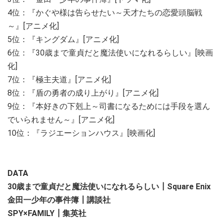
4位：『かぐや様は告らせたい～天才たちの恋愛頭脳戦
～』[アニメ化]
5位：『キングダム』[アニメ化]
6位：『30歳まで童貞だと魔法使いになれるらしい』[映画
化]
7位：『極主夫道』[アニメ化]
8位：『盾の勇者の成り上がり』[アニメ化]
9位：『本好きの下剋上～司書になるためには手段を選ん
でいられません～』[アニメ化]
10位：『ラジエーションハウス』[映画化]
DATA
30歳まで童貞だと魔法使いになれるらしい┃Square Enix
金田一少年の事件簿┃講談社
SPY×FAMILY┃集英社