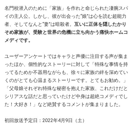
名門校潜入のために「家族」を作れと命じられた凄腕スパ
イの主人公。しかし、彼が出会った“娘”は心を読む超能力
者、そしてなんと“妻”は暗殺者。
互いに正体を隠したかり
そめ家族が、受験と世界の危機に立ち向かう痛快ホームコ
メディです。
ユーザーアンケートではキャラと声優に注目する声が集ま
ったほか、個性的なストーリーに対して「特殊な事情を持
ってるためか不器用ながらも、徐々に家族の絆を深めてい
くのがとても心温まるストーリーです。とてもお勧め。」
「父母娘それぞれ特殊な秘密を抱えた家族、これだけだと
シリアスな話だと思っていたけど中身は超絶コメディでし
た！大好き！」など絶賛するコメントが集まりました。
初回放送予定日：2022年4月9日（土）