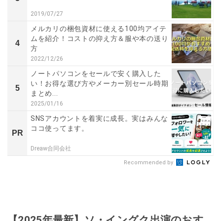
2019/07/27
メルカリの梱包資材に使える100均アイテ
ムを紹介！コストの抑え方＆服や本の送り
4
方
2022/12/26
ノートパソコンをセールで安く購入した
い！お得な選び方やメーカー別セール時期
5
まとめ...
2025/01/16
SNSアカウントを着実に成長。実はみんな
ココ使ってます。
PR
Dreaw合同会社
Recommended by
【2025年最新】ソ・イングク出演のおす