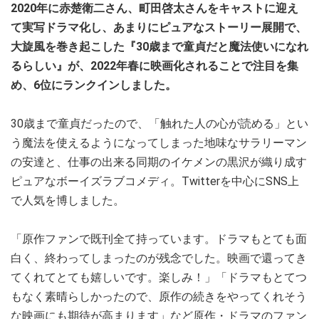
2020年に赤楚衛二さん、町田啓太さんをキャストに迎え
て実写ドラマ化し、あまりにピュアなストーリー展開で、
大旋風を巻き起こした『30歳まで童貞だと魔法使いになれ
るらしい』が、2022年春に映画化されることで注目を集
め、6位にランクインしました。
30歳まで童貞だったので、「触れた人の心が読める」とい
う魔法を使えるようになってしまった地味なサラリーマン
の安達と、仕事の出来る同期のイケメンの黒沢が織り成す
ピュアなボーイズラブコメディ。Twitterを中心にSNS上
で人気を博しました。
「原作ファンで既刊全て持っています。ドラマもとても面
白く、終わってしまったのが残念でした。映画で還ってき
てくれてとても嬉しいです。楽しみ！」「ドラマもとてつ
もなく素晴らしかったので、原作の続きをやってくれそう
な映画にも期待が高まります」など原作・ドラマのファン