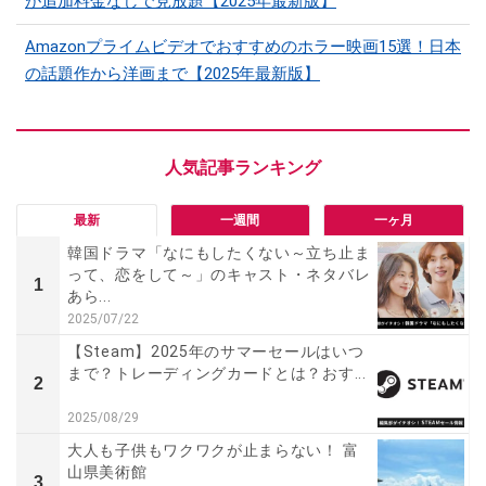
が追加料金なしで見放題【2025年最新版】
Amazonプライムビデオでおすすめのホラー映画15選！日本
の話題作から洋画まで【2025年最新版】
最新
一週間
一ヶ月
韓国ドラマ「なにもしたくない～立ち止ま
って、恋をして～」のキャスト・ネタバレ
1
あら...
2025/07/22
【Steam】2025年のサマーセールはいつ
まで？トレーディングカードとは？おす...
2
2025/08/29
大人も子供もワクワクが止まらない！ 富
山県美術館
3