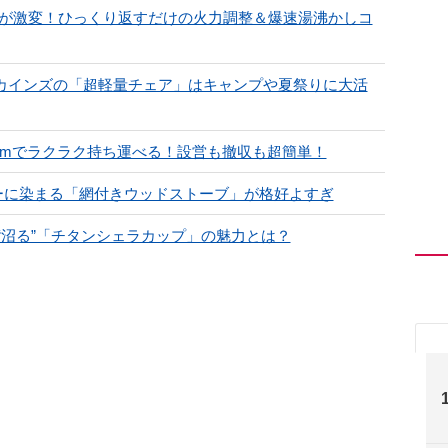
ブが激変！ひっくり返すだけの火力調整＆爆速湯沸かしコ
いカインズの「超軽量チェア」はキャンプや夏祭りに大活
cmでラクラク持ち運べる！設営も撤収も超簡単！
ーに染まる「網付きウッドストーブ」が格好よすぎ
“沼る”「チタンシェラカップ」の魅力とは？