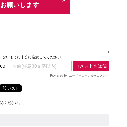
力お願いします
認ください。