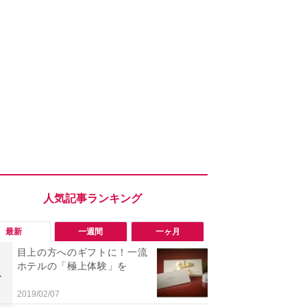
最新
一週間
一ヶ月
目上の方へのギフトに！一流
「勝手にデ
ホテルの「極上体験」を
る!?」Win
1
1
オフにして最
身を守る技
2019/02/07
2026/08/05