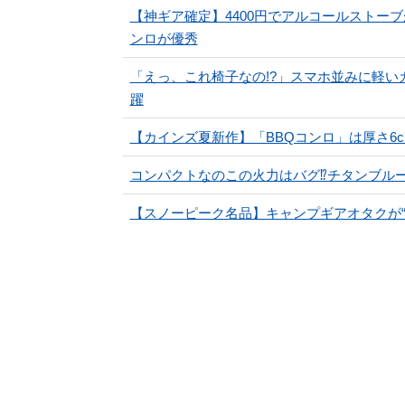
【神ギア確定】4400円でアルコールストー
ンロが優秀
「えっ、これ椅子なの!?」スマホ並みに軽
躍
【カインズ夏新作】「BBQコンロ」は厚さ6
コンパクトなのこの火力はバグ⁉チタンブル
【スノーピーク名品】キャンプギアオタクが