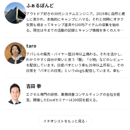
ふぁるぽんど
アウトドア好きの30代システムエンジニア。2019年に自然と癒
しに惹かれ、本格的にキャンプにハマる。それと同時にオタク
気質も相まってキャンプ道具や100均アイテムの収集を始め
る。現在は今までの活動の記録とキャンプ情報を多くの人々と
共有出来る...
taro
アパレルの販売・バイヤー歴20年以上携わる。それを活かし、
わかりやすく自分が良いと思う「服」「小物」などのレビュー
を配信しています。日産パオという車も20年以上所有し、その
日常を「パオとの日常」というvlogも配信しています。車も生
活も１つ...
吉田 拳
エクセル専門の研修、業務改善コンサルティングの会社を経
営。開催したExcelセミナーは200回を超える。
イチオシストをもっと見る ›