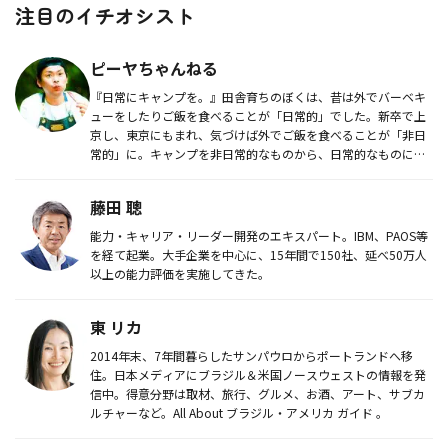
注目のイチオシスト
ピーヤちゃんねる
『日常にキャンプを。』田舎育ちのぼくは、昔は外でバーベキ
ューをしたりご飯を食べることが「日常的」でした。新卒で上
京し、東京にもまれ、気づけば外でご飯を食べることが「非日
常的」に。キャンプを非日常的なものから、日常的なものにし
てもらいたい。ピ...
藤田 聰
能力・キャリア・リーダー開発のエキスパート。IBM、PAOS等
を経て起業。大手企業を中心に、15年間で150社、延べ50万人
以上の能力評価を実施してきた。
東 リカ
2014年末、7年間暮らしたサンパウロからポートランドへ移
住。日本メディアにブラジル＆米国ノースウェストの情報を発
信中。得意分野は取材、旅行、グルメ、お酒、アート、サブカ
ルチャーなど。All About ブラジル・アメリカ ガイド 。