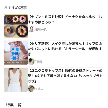
おすすめ記事
【セブン・ミスド比較】ドーナツを食べ比べ！お
すすめはどっち？
相場一花
【セリア新作】メイク直しが楽ちん！リップのふ
たやパレットに貼れる「ミラーシール」が便利す
ぎ
TSUN
【ユニクロ夏トップス】50代の骨格ストレート必
見！1枚でも下着っぽく見えない「Vネックブラト
ップ」
ちえこ
特集一覧