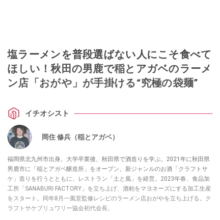
塩ラーメンを普段選ばない人にこそ食べて
ほしい！秋田の男鹿で稲とアガベのラーメ
ン店「おがや」が手掛ける“究極の袋麺”
イチオシスト
​​岡住 修兵（稲とアガベ）
福岡県北九州市出身。大学卒業後、秋田県で酒造りを学ぶ。2021年に秋田県
男鹿市に「稲とアガベ醸造所」をオープン。新ジャンルのお酒「クラフトサ
ケ」造りを行うとともに、レストラン「土と風」を経営。2023年春、食品加
工所「SANABURI FACTORY」を立ち上げ、酒粕をマヨネーズにする加工生産
をスタート。同年8月一風堂監修レシピのラーメン店おがやを立ち上げる。ク
ラフトサケブリュワリー協会初代会長。