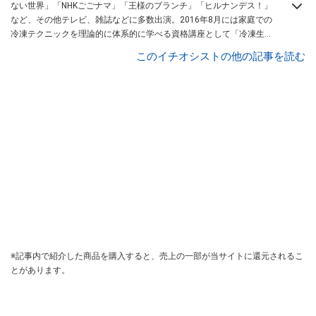
ない世界」「NHKごごナマ」「王様のブランチ」「ヒルナンデス！」
など、その他テレビ、雑誌などに多数出演。2016年8月には家庭での
冷凍テクニックを理論的に体系的に学べる資格講座として「冷凍生活
アドバイザー養成講座」を開講。新刊は2020年5月発売「ぐぐっと時
このイチオシストの他の記事を読む
短＆もっと絶品! 決定版 感動の冷凍術」（宝島社）。冷凍王子HPは
コ
チラ！
※記事内で紹介した商品を購入すると、売上の一部が当サイトに還元されるこ
とがあります。