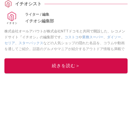
イチオシスト
ライター / 編集
イチオシ編集部
株式会社オールアバウトが株式会社NTTドコモと共同で開設した、レコメン
ドサイト『イチオシ』の編集部です。
コストコ
や
業務スーパー
、
ダイソー
、
セリア
、
スターバックス
などの人気ショップの隠れた名品を、コラムや動画
を通してご紹介。話題のグルメやマニアが紹介するアウトドア情報も満載で
す。配信しているコンテンツは専門家やインフルエンサーが実際に使用して
レビューしています。毎日トレンド情報をお届けしているので、ぜひ
Google
続きを読む＞
ニュースでフォロー
してください！
このイチオシストの他の記事を読む