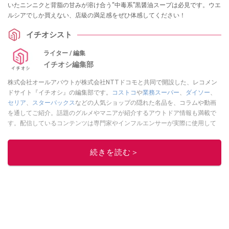
いたニンニクと背脂の甘みが溶け合う“中毒系”黒醤油スープは必見です。ウエ
ルシアでしか買えない、店級の満足感をぜひ体感してください！
イチオシスト
ライター / 編集
イチオシ編集部
株式会社オールアバウトが株式会社NTTドコモと共同で開設した、レコメン
ドサイト『イチオシ』の編集部です。
コストコ
や
業務スーパー
、
ダイソー
、
セリア
、
スターバックス
などの人気ショップの隠れた名品を、コラムや動画
を通してご紹介。話題のグルメやマニアが紹介するアウトドア情報も満載で
す。配信しているコンテンツは専門家やインフルエンサーが実際に使用して
レビューしています。毎日トレンド情報をお届けしているので、ぜひ
Google
ニュースでフォロー
してください！
続きを読む＞
このイチオシストの他の記事を読む