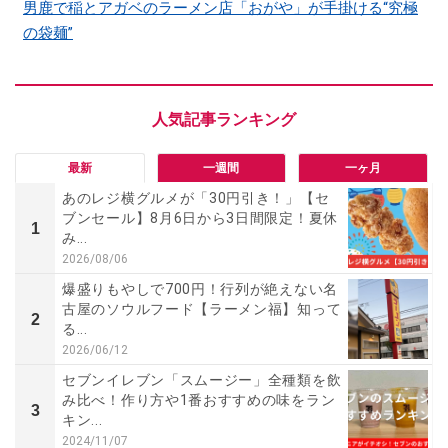
男鹿で稲とアガベのラーメン店「おがや」が手掛ける“究極
の袋麺”
最新
一週間
一ヶ月
あのレジ横グルメが「30円引き！」【セ
ブンセール】8月6日から3日間限定！夏休
1
み...
2026/08/06
爆盛りもやしで700円！行列が絶えない名
古屋のソウルフード【ラーメン福】知って
2
る...
2026/06/12
セブンイレブン「スムージー」全種類を飲
み比べ！作り方や1番おすすめの味をラン
3
キン...
2024/11/07