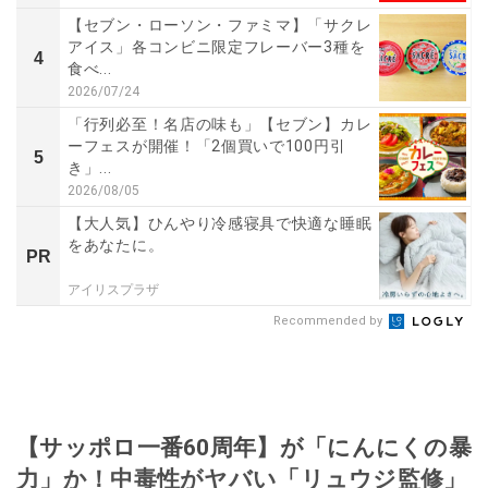
【セブン・ローソン・ファミマ】「サクレ
アイス」各コンビニ限定フレーバー3種を
4
食べ...
2026/07/24
「行列必至！名店の味も」【セブン】カレ
ーフェスが開催！「2個買いで100円引
5
き」...
2026/08/05
【大人気】ひんやり冷感寝具で快適な睡眠
をあなたに。
PR
アイリスプラザ
Recommended by
【サッポロ一番60周年】が「にんにくの暴
力」か！中毒性がヤバい「リュウジ監修」