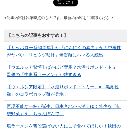
※記事内容は執筆時点のものです。最新の内容をご確認ください。
【こちらの記事もおすすめ！】
【サッポロ一番60周年】が「にんにくの暴力」か！中毒性
がヤバい「リュウジ監修」爆旨麺にハマる人続出
【ウエルシア驚愕】ばかほど背脂？水溜りボンド・トミー
監修の「中毒系ラーメン」が凄すぎる
【ウエルシア限定】「水溜りボンド・トミー」×「黒潮拉
麺」のコラボカップ麺が登場！
再現不能な一杯が誕生。日本各地から消えゆく希少な「伝
統野菜」を、ちゃんぽんで。
塩ラーメンを普段選ばない人にこそ食べてほしい！秋田の