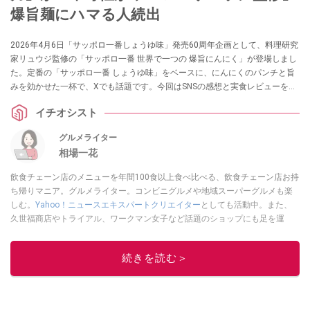
爆旨麺にハマる人続出
2026年4月6日「サッポロ一番しょうゆ味」発売60周年企画として、料理研究
家リュウジ監修の「サッポロ一番 世界で一つの 爆旨にんにく」が登場しまし
た。定番の「サッポロ一番 しょうゆ味」をベースに、にんにくのパンチと旨
みを効かせた一杯で、Xでも話題です。今回はSNSの感想と実食レビューを紹
介します。
イチオシスト
グルメライター
相場一花
飲食チェーン店のメニューを年間100食以上食べ比べる、飲食チェーン店お持
ち帰りマニア。グルメライター。コンビニグルメや地域スーパーグルメも楽
しむ。
Yahoo！ニュースエキスパートクリエイター
としても活動中。また、
久世福商店やトライアル、ワークマン女子など話題のショップにも足を運
ぶ。晋遊舎「LDK」や
「360LiFE」
、KADOKAWA
「レタスクラブ」
、集英社
「週刊プレイボーイ」、宝島社「おいしい！ シャトレーゼBOOK」などでグ
続きを読む＞
ルメライター、食の専門家として出演実績あり。
このイチオシストの他の記事を読む