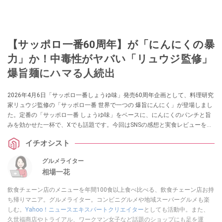
【サッポロ一番60周年】が「にんにくの暴
力」か！中毒性がヤバい「リュウジ監修」
爆旨麺にハマる人続出
2026年4月6日「サッポロ一番しょうゆ味」発売60周年企画として、料理研究
家リュウジ監修の「サッポロ一番 世界で一つの 爆旨にんにく」が登場しまし
た。定番の「サッポロ一番 しょうゆ味」をベースに、にんにくのパンチと旨
みを効かせた一杯で、Xでも話題です。今回はSNSの感想と実食レビューを紹
介します。
イチオシスト
グルメライター
相場一花
飲食チェーン店のメニューを年間100食以上食べ比べる、飲食チェーン店お持
ち帰りマニア。グルメライター。コンビニグルメや地域スーパーグルメも楽
しむ。
Yahoo！ニュースエキスパートクリエイター
としても活動中。また、
久世福商店やトライアル、ワークマン女子など話題のショップにも足を運