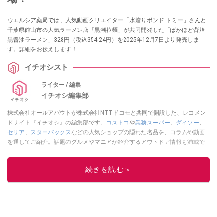
ウエルシア薬局では、人気動画クリエイター「水溜りボンド トミー」さんと
千葉県館山市の人気ラーメン店「黒潮拉麺」が共同開発した「ばかほど背脂
黒醤油ラーメン」328円（税込354.24円）を2025年12月7日より発売しま
す。詳細をお伝えします！
イチオシスト
ライター / 編集
イチオシ編集部
株式会社オールアバウトが株式会社NTTドコモと共同で開設した、レコメン
ドサイト『イチオシ』の編集部です。
コストコ
や
業務スーパー
、
ダイソー
、
セリア
、
スターバックス
などの人気ショップの隠れた名品を、コラムや動画
を通してご紹介。話題のグルメやマニアが紹介するアウトドア情報も満載で
す。配信しているコンテンツは専門家やインフルエンサーが実際に使用して
レビューしています。毎日トレンド情報をお届けしているので、ぜひ
Google
続きを読む＞
ニュースでフォロー
してください！
このイチオシストの他の記事を読む