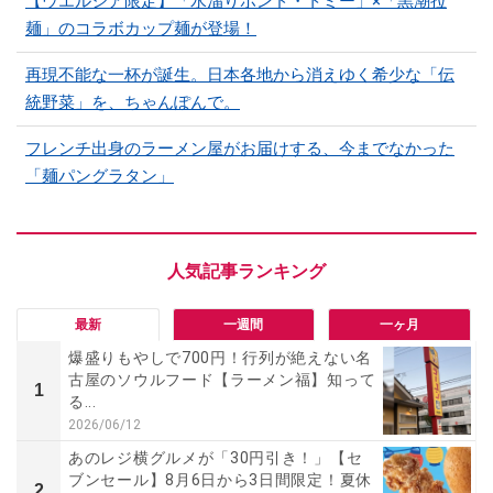
【ウエルシア限定】「水溜りボンド・トミー」×「黒潮拉
麺」のコラボカップ麺が登場！
再現不能な一杯が誕生。日本各地から消えゆく希少な「伝
統野菜」を、ちゃんぽんで。
フレンチ出身のラーメン屋がお届けする、今までなかった
「麺パングラタン」
最新
一週間
一ヶ月
爆盛りもやしで700円！行列が絶えない名
古屋のソウルフード【ラーメン福】知って
1
る...
2026/06/12
あのレジ横グルメが「30円引き！」【セ
ブンセール】8月6日から3日間限定！夏休
2