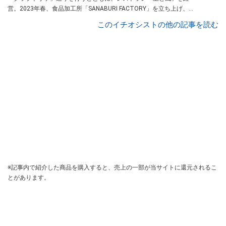
営。2023年春、食品加工所「SANABURI FACTORY」を立ち上げ、酒
粕をマヨネーズにする加工生産をスタート。同年8月一風堂監修レシ
このイチオシストの他の記事を読む
ピのラーメン店おがやを立ち上げる。クラフトサケブリュワリー協会
初代会長。
※記事内で紹介した商品を購入すると、売上の一部が当サイトに還元されるこ
とがあります。