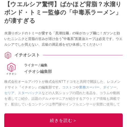
【ウエルシア驚愕】ばかほど背脂？水溜り
ボンド・トミー監修の「中毒系ラーメン」
が凄すぎる
水溜りボンドのトミーが愛する「黒潮拉麺」の味がカップ麺に！ガツンと効
いたニンニクと背脂の甘みが溶け合う“中毒系”黒醤油スープは必見です。ウエ
ルシアでしか買えない、店級の満足感をぜひ体感してください！
イチオシスト
ライター / 編集
イチオシ編集部
株式会社オールアバウトが株式会社NTTドコモと共同で開設した、レコメン
ドサイト『イチオシ』の編集部です。
コストコ
や
業務スーパー
、
ダイソー
、
セリア
、
スターバックス
などの人気ショップの隠れた名品を、コラムや動画
を通してご紹介。話題のグルメやマニアが紹介するアウトドア情報も満載で
す。配信しているコンテンツは専門家やインフルエンサーが実際に使用して
レビューしています。毎日トレンド情報をお届けしているので、ぜひ
Google
ニュースでフォロー
してください！
続きを読む＞
このイチオシストの他の記事を読む