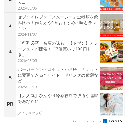
み...
2026/08/06
セブンイレブン「スムージー」全種類を飲
み比べ！作り方や1番おすすめの味をラン
3
キン...
2024/11/07
「行列必至！名店の味も」【セブン】カレ
ーフェスが開催！「2個買いで100円引
4
き」...
2026/08/05
バーガーキングはセットがお得！ナゲット
に変更できる？サイド・ドリンクの種類な
5
ど
2025/03/19
【大人気】ひんやり冷感寝具で快適な睡眠
をあなたに。
PR
アイリスプラザ
Recommended by