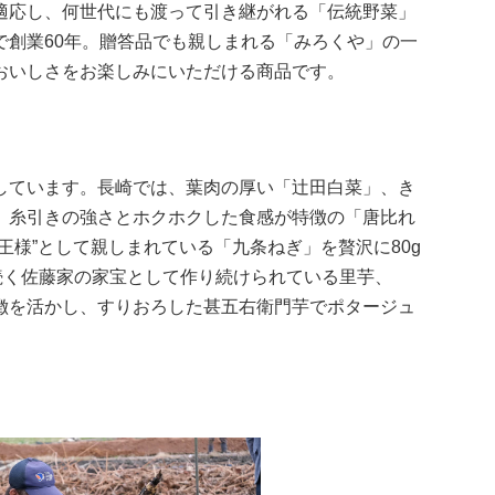
適応し、何世代にも渡って引き継がれる「伝統野菜」
で創業60年。贈答品でも親しまれる「みろくや」の一
おいしさをお楽しみにいただける商品です。
しています。長崎では、葉肉の厚い「辻田白菜」、き
、糸引きの強さとホクホクした食感が特徴の「唐比れ
王様”として親しまれている「九条ねぎ」を贅沢に80g
続く佐藤家の家宝として作り続けられている里芋、
徴を活かし、すりおろした甚五右衛門芋でポタージュ