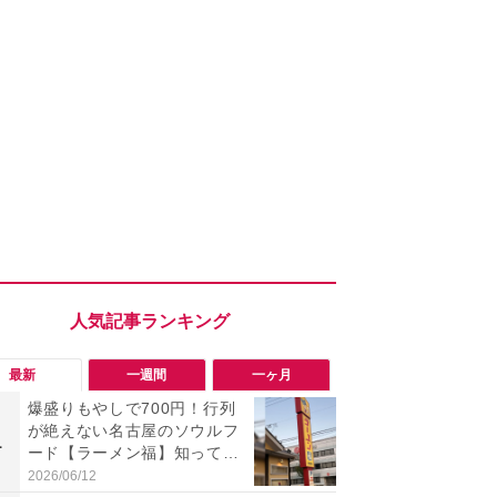
最新
一週間
一ヶ月
爆盛りもやしで700円！行列
「旅行気分
が絶えない名古屋のソウルフ
食べ比べし
1
1
ード【ラーメン福】知って
3つのご当地
る？
新発売
2026/06/12
2026/08/02