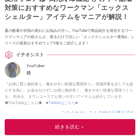
対策におすすめなワークマン「エックス
シェルター」アイテムをマニアが解説！
夏の酷暑や衣類の蒸れにお悩みの方へ。YouTubeで商品紹介を発信するワー
クマンマニアの稔さんが、着るだけで涼しい「エックスシェルター暑熱α」シ
リーズの最新おすすめウェア3着をご紹介します！
イチオシスト
YouTuber
稔
『お得に賢く格好良く。働きやすい快適な環境作り』 現場作業を少しでも楽
にする為に、お金をかけずにお得に格好良く。 働きやすい快適な環境つくり
を。 街歩き、タウンユースでも使いやすいアイテムも紹介しています。
◆YouTubeは
こちら
◆ ■
Twitterはこちら
■
このイチオシストの他の記事を読む
続きを読む＞