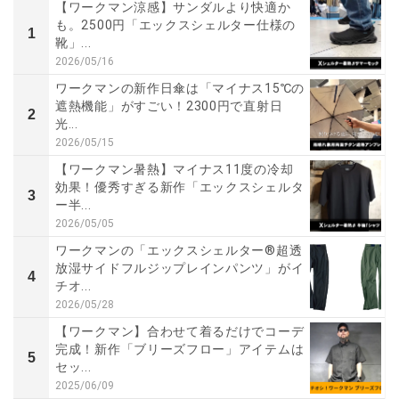
【ワークマン涼感】サンダルより快適か
も。2500円「エックスシェルター仕様の
1
靴」...
2026/05/16
ワークマンの新作日傘は「マイナス15℃の
遮熱機能」がすごい！2300円で直射日
2
光...
2026/05/15
【ワークマン暑熱】マイナス11度の冷却
効果！優秀すぎる新作「エックスシェルタ
3
ー半...
2026/05/05
ワークマンの「エックスシェルター®超透
放湿サイドフルジップレインパンツ」がイ
4
チオ...
2026/05/28
【ワークマン】合わせて着るだけでコーデ
完成！新作「ブリーズフロー」アイテムは
5
セッ...
2025/06/09