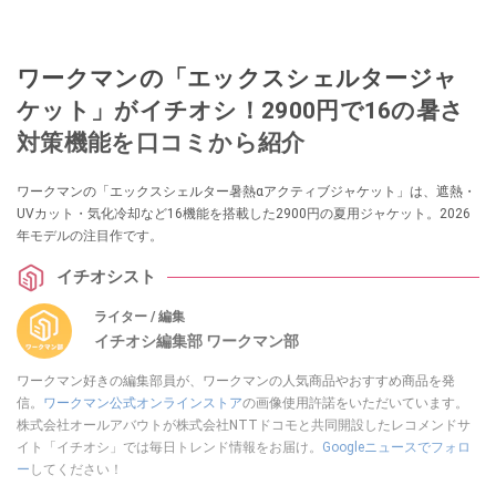
ワークマンの「エックスシェルタージャ
ケット」がイチオシ！2900円で16の暑さ
対策機能を口コミから紹介
ワークマンの「エックスシェルター暑熱αアクティブジャケット」は、遮熱・
UVカット・気化冷却など16機能を搭載した2900円の夏用ジャケット。2026
年モデルの注目作です。
イチオシスト
ライター / 編集
イチオシ編集部 ワークマン部
ワークマン好きの編集部員が、ワークマンの人気商品やおすすめ商品を発
信。
ワークマン公式オンラインストア
の画像使用許諾をいただいています。
株式会社オールアバウトが株式会社NTTドコモと共同開設したレコメンドサ
イト「イチオシ」では毎日トレンド情報をお届け。
Googleニュースでフォロ
ー
してください！