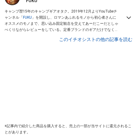
FUKU
キャンプ歴15年のキャンプギアオタク。2019年12月よりYouTubeチ
ャンネル「
FUKU
」を開設し、ロマンあふれるモノから初心者さんに
オススメのモノまで、思い込み固定観念を交えてあーだこーだとしゃ
べくりながらレビューをしている。定番ブランドのギアだけでなく
「ULギア」「中華製激安ギア」「100均キャンプギア」など様々なジ
このイチオシストの他の記事を読む
ャンルを取り上げている。
※記事内で紹介した商品を購入すると、売上の一部が当サイトに還元されるこ
とがあります。