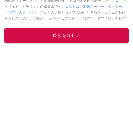
株式会社オールアバウトが株式会社NTTドコモと共同で開設した、レコメン
ドサイト『イチオシ』の編集部です。
コストコ
や
業務スーパー
、
ダイソー
、
セリア
、
スターバックス
などの人気ショップの隠れた名品を、コラムや動画
を通してご紹介。話題のグルメやマニアが紹介するアウトドア情報も満載で
す。配信しているコンテンツは専門家やインフルエンサーが実際に使用して
レビューしています。毎日トレンド情報をお届けしているので、ぜひ
Google
続きを読む＞
ニュースでフォロー
してください！
このイチオシストの他の記事を読む