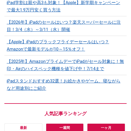
iPad学割は親や高3も対象！【Apple】新学期キャンペーン
で最大1.9万円安く買う方法
【2026年】iPadのセールはいつ？楽天スーパーセールに注
目！3/4（水）～3/11（水）開催
【Apple】iPadのブラックフライデーセールはいつ？
Amazonで最新モデルが10～15％オフ！
【2025年】AmazonプライムデーでiPadがセール対象に！無
印・Airのハイスペック機種を値下げ中！7/14まで
iPadスタンドおすすめ32選！お絵かきやゲーム、寝ながら
など用途別にご紹介
最新
一週間
一ヶ月