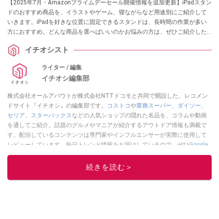
【2025年7月・Amazonプライムデーセール開催情報を追加更新】iPadスタン
ドのおすすめ商品を、イラストやゲーム、寝ながらなど用途別にご紹介して
いきます。iPadを好きな位置に固定できるスタンドは、長時間の作業が多い
方におすすめ。どんな商品を選べばいいのかお悩みの方は、ぜひご紹介した
商品を参考にしてみてくださいね。
イチオシスト
ライター / 編集
イチオシ編集部
株式会社オールアバウトが株式会社NTTドコモと共同で開設した、レコメン
ドサイト『イチオシ』の編集部です。
コストコ
や
業務スーパー
、
ダイソー
、
セリア
、
スターバックス
などの人気ショップの隠れた名品を、コラムや動画
を通してご紹介。話題のグルメやマニアが紹介するアウトドア情報も満載で
す。配信しているコンテンツは専門家やインフルエンサーが実際に使用して
レビューしています。毎日トレンド情報をお届けしているので、ぜひ
Google
ニュースでフォロー
してください！
続きを読む＞
このイチオシストの他の記事を読む