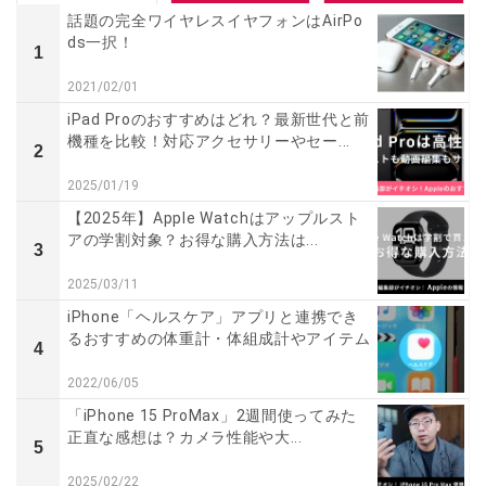
話題の完全ワイヤレスイヤフォンはAirPo
ds一択！
1
2021/02/01
iPad Proのおすすめはどれ？最新世代と前
機種を比較！対応アクセサリーやセー...
2
2025/01/19
【2025年】Apple Watchはアップルスト
アの学割対象？お得な購入方法は...
3
2025/03/11
iPhone「ヘルスケア」アプリと連携でき
るおすすめの体重計・体組成計やアイテム
4
2022/06/05
「iPhone 15 ProMax」2週間使ってみた
正直な感想は？カメラ性能や大...
5
2025/02/22