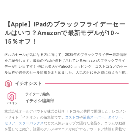
【Apple】iPadのブラックフライデーセー
ルはいつ？Amazonで最新モデルが10～
15％オフ！
iPadのセールが気になる方に向けて、2025年のブラックフライデー最新情報
をご紹介します。最新のiPadが値下げされているAmazonのブラックフライ
デーが狙い目です！ 他にも楽天やYahoo!ショッピング、コストコなどのセー
ル日程や過去のセール情報をまとめました。人気のiPadをお得に買える可能
性があるので、ぜひ参考にしてみてください。
イチオシスト
ライター / 編集
イチオシ編集部
株式会社オールアバウトが株式会社NTTドコモと共同で開設した、レコメン
ドサイト『イチオシ』の編集部です。
コストコ
や
業務スーパー
、
ダイソー
、
セリア
、
スターバックス
などの人気ショップの隠れた名品を、コラムや動画
を通してご紹介。話題のグルメやマニアが紹介するアウトドア情報も満載で