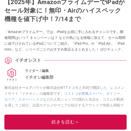
【2025年】AmazonプライムデーでiPadが
セール対象に！無印・Airのハイスペック
機種を値下げ中！7/14まで
「Amazonプライムデー」では、iPadをお得に手に入れるチャンスです。開
催期間はいつ？ キャンペーンは？ などの気になる情報に加えて、セール期間
に値下げされているiPadについてご紹介。「iPad Pro」や「iPad Air」「iPad
mini」など、シリーズごとのおすすめ製品もまとめました！ ぜひチェックし
てみてくださいね。
イチオシスト
ライター / 編集
イチオシ編集部
株式会社オールアバウトが株式会社NTTドコモと共同で開設した、レコメン
ドサイト『イチオシ』の編集部です。
コストコ
や
業務スーパー
、
ダイソー
、
セリア
、
スターバックス
などの人気ショップの隠れた名品を、コラムや動画
を通してご紹介。話題のグルメやマニアが紹介するアウトドア情報も満載で
す。配信しているコンテンツは専門家やインフルエンサーが実際に使用して
レビューしています。毎日トレンド情報をお届けしているので、ぜひ
Google
続きを読む＞
ニュースでフォロー
してください！