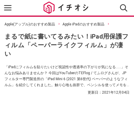
Apple(アップル)のおすすめ製品
Apple iPadのおすすめ製品
まるで紙に書いてるみたい！iPad用保護フ
ィルム「ペーパーライクフィルム」が凄
い
「iPadにフィルムを貼りたいけど視認性や透過率の下がりが気になる……」そ
んなお悩みありませんか？ 今回はYouTuberのTEFlog / てふログさんが、JP
フィルター専門製造所の「iPad Mini 6 (2021 第6世代) ペーパーのようなフィ
ルム」を紹介してくれました。触り心地も抜群で、ペンシルを使ってメモを
取るときもとても書きやすいおすすめのアイテムなんだそうですよ。
更新日：
2021年12月04日