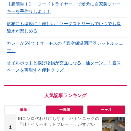
【超簡単！】「フードドライヤー」で愛犬に自家製ジャー
キーを手作りしよう！
財布にも環境にも優しい！ソーダストリームでいつでも炭
酸水が楽しめる
カレーが5分で！サーモスの「真空保温調理器シャトルシェ
フ」
オイルポットと揚げ物鍋が交互になる「油ターン」！省ス
ペースを実現する便利グッズ
最新
一週間
一ヶ月
IHコンロ代わりにもなる！パナソニックの
「IHデイリーホットプレート」がすごい！
1