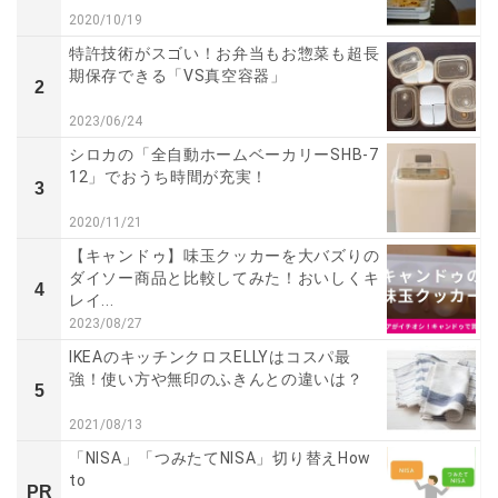
2020/10/19
特許技術がスゴい！お弁当もお惣菜も超長
期保存できる「VS真空容器」
2
2023/06/24
シロカの「全自動ホームベーカリーSHB-7
12」でおうち時間が充実！
3
2020/11/21
【キャンドゥ】味玉クッカーを大バズりの
ダイソー商品と比較してみた！おいしくキ
4
レイ...
2023/08/27
IKEAのキッチンクロスELLYはコスパ最
強！使い方や無印のふきんとの違いは？
5
2021/08/13
「NISA」「つみたてNISA」切り替えHow
to
PR