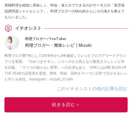
煮物料理を格段に美味しく、時短・省エネでできるのがサーモスの「真空保
温調理器シャトルシェフ」。料理ブロガーのMizukiさんにその凄さを教えて
もらいました。
イチオシスト
料理ブロガー / YouTuber
料理ブロガー・簡単レシピ┃Mizuki
料理ブログ歴7年にして2016年から3年連続してレシピブログアワードグラン
プリを受賞。「やみつきチキン」シリーズが人気となり殿堂入りしレシピ本
を出版。『マツコの知らない世界』への出演もあり、18年にはLINE BLOG OF
THE YEARの話題賞を受賞。簡単、時短、節約をテーマに日常で活かせるレシ
ピ作りを発信。Instagram：
mizuki_31cafe
このイチオシストの他の記事を読む
続きを読む＞