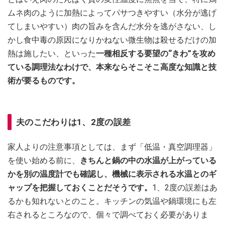
ムネ肉のように加熱によってパサつきやすい（水分が逃げ
てしまいやすい）肉の旨みを含んだ水分を逃がさない、し
かし食中毒の原因になりかねない微生物は殺せるだけの加
熱は施したい、といった
一種相反する要望の“きわ”を攻め
ている調理法なわけで、本来ならそこそこ高度な知識と技
術が要るものです。
夫のこだわりは1、2度の誤差
家人よりの注意事項としては、まず「低温・真空調理器」
を使い始める前に、
きちんと鍋の中の水温が上がっている
かを別の温度計でも確認し、機械に表示される水温とのギ
ャップを把握しておくことだそうです。
1、2度の誤差はあ
るかも知れないとのこと。キッチンの気温や鍋環境にも左
右されるところなので、個々で調べておく必要がありま