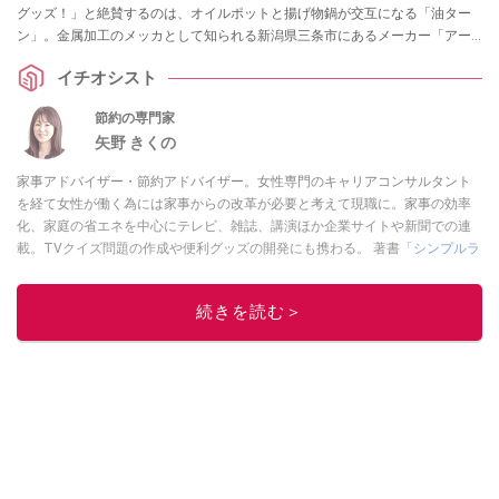
グッズ！」と絶賛するのは、オイルポットと揚げ物鍋が交互になる「油ター
ン」。金属加工のメッカとして知られる新潟県三条市にあるメーカー「アー
ネスト株式会社」にも信頼を置いているのだとか。
イチオシスト
節約の専門家
矢野 きくの
家事アドバイザー・節約アドバイザー。女性専門のキャリアコンサルタント
を経て女性が働く為には家事からの改革が必要と考えて現職に。家事の効率
化、家庭の省エネを中心にテレビ、雑誌、講演ほか企業サイトや新聞での連
載。TVクイズ問題の作成や便利グッズの開発にも携わる。 著書
「シンプルラ
イフの節約リスト」講談社
このイチオシストの他の記事を読む
続きを読む＞