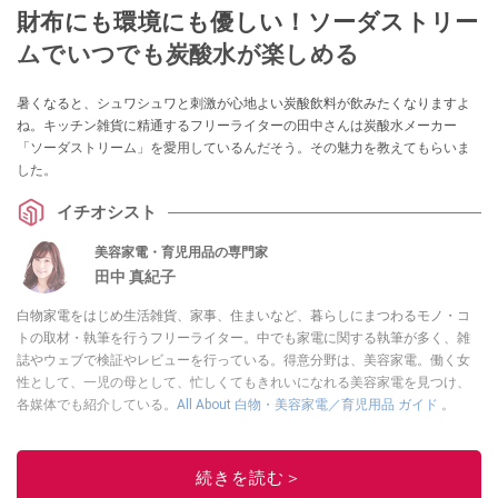
財布にも環境にも優しい！ソーダストリー
ムでいつでも炭酸水が楽しめる
暑くなると、シュワシュワと刺激が心地よい炭酸飲料が飲みたくなりますよ
ね。キッチン雑貨に精通するフリーライターの田中さんは炭酸水メーカー
「ソーダストリーム」を愛用しているんだそう。その魅力を教えてもらいま
した。
イチオシスト
美容家電・育児用品の専門家
田中 真紀子
白物家電をはじめ生活雑貨、家事、住まいなど、暮らしにまつわるモノ・コ
トの取材・執筆を行うフリーライター。中でも家電に関する執筆が多く、雑
誌やウェブで検証やレビューを行っている。得意分野は、美容家電。働く女
性として、一児の母として、忙しくてもきれいになれる美容家電を見つけ、
各媒体でも紹介している。
All About 白物・美容家電／育児用品 ガイド
。
このイチオシストの他の記事を読む
続きを読む＞