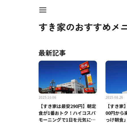
すき家のおすすめメ
最新記事
2025.10.06
2025.08.26
【すき家は最安290円】朝定
【すき家
食が1番おトク！ハイコスパ
00円から
モーニングで1日を元気にス
っけ朝食
タート
たい朝に