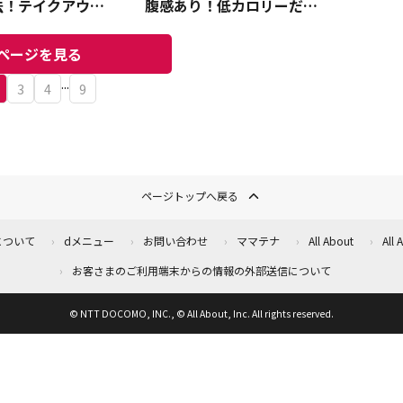
法！テイクアウト
腹感あり！低カロリーだか
宅で豪華うなぎ体
らダイエットに◎
ページを見る
...
3
4
9
ページトップへ戻る
について
dメニュー
お問い合わせ
ママテナ
All About
All
お客さまのご利用端末からの情報の外部送信について
© NTT DOCOMO, INC., © All About, Inc. All rights reserved.