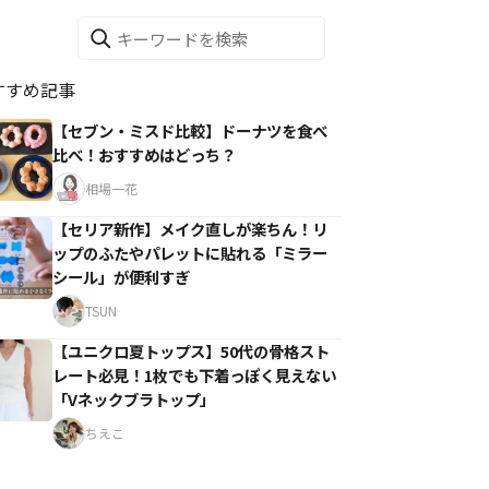
すすめ記事
【セブン・ミスド比較】ドーナツを食べ
比べ！おすすめはどっち？
相場一花
【セリア新作】メイク直しが楽ちん！リ
ップのふたやパレットに貼れる「ミラー
シール」が便利すぎ
TSUN
【ユニクロ夏トップス】50代の骨格スト
レート必見！1枚でも下着っぽく見えない
「Vネックブラトップ」
ちえこ