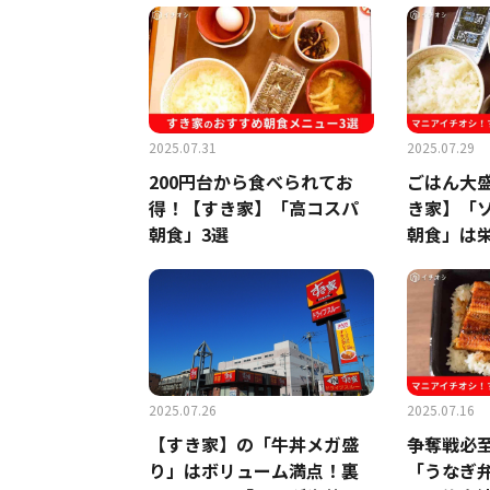
2025.07.31
2025.07.29
200円台から食べられてお
ごはん大盛
得！【すき家】「高コスパ
き家】「
朝食」3選
朝食」は栄
でだから
2025.07.26
2025.07.16
【すき家】の「牛丼メガ盛
争奪戦必
り」はボリューム満点！裏
「うなぎ