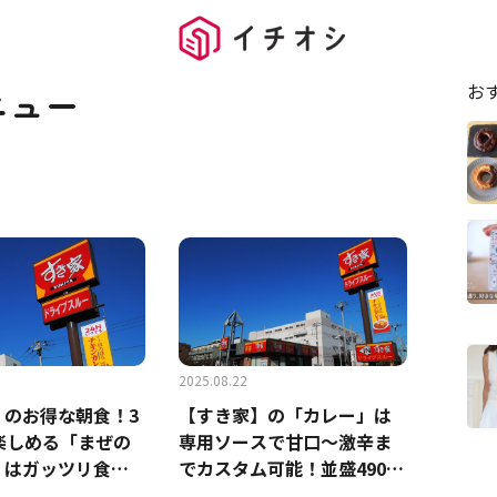
お
ニュー
2025.08.22
】のお得な朝食！3
【すき家】の「カレー」は
楽しめる「まぜの
専用ソースで甘口～激辛ま
」はガッツリ食べ
でカスタム可能！並盛490円
◎
で自分好みの味付けで楽し