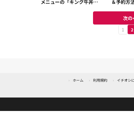
メニューの「キング牛丼」
＆予約方
はどうやって頼む？
すれば自
験
次の
1
2
ホーム
利用規約
イチオシ