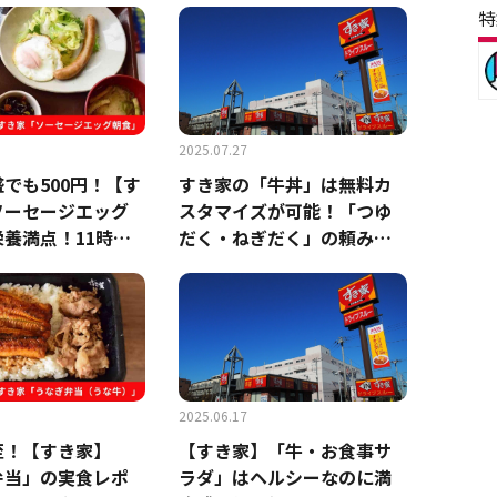
特
める
2025.07.27
でも500円！【す
すき家の「牛丼」は無料カ
ソーセージエッグ
スタマイズが可能！「つゆ
養満点！11時ま
だく・ねぎだく」の頼み方
早ランチにも◎
は？テイクアウトもでき
る？
2025.06.17
至！【すき家】
【すき家】「牛・お食事サ
弁当」の実食レポ
ラダ」はヘルシーなのに満