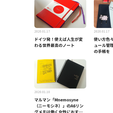
2020.01.17
2020.01.17
ドイツ発！使えば人生が変
使い方色
わる世界最高のノート
ュール管
の手帳を
2020.01.10
マルマン「Mnemosyne
（ニーモシネ）」のA6リン
グメモは働く女性におすす