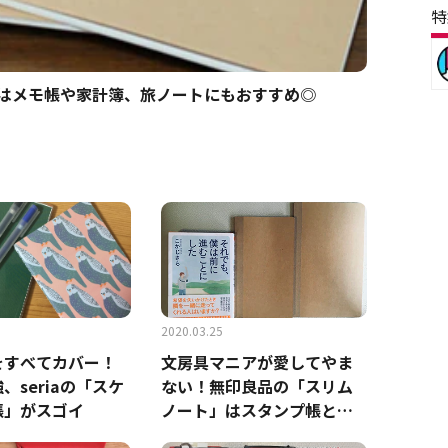
特
トはメモ帳や家計簿、旅ノートにもおすすめ◎
2020.03.25
をすべてカバー！
文房具マニアが愛してやま
、seriaの「スケ
ない！無印良品の「スリム
帳」がスゴイ
ノート」はスタンプ帳とし
ても◎