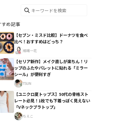
すすめ記事
【セブン・ミスド比較】ドーナツを食べ
比べ！おすすめはどっち？
相場一花
【セリア新作】メイク直しが楽ちん！リ
ップのふたやパレットに貼れる「ミラー
シール」が便利すぎ
TSUN
【ユニクロ夏トップス】50代の骨格スト
レート必見！1枚でも下着っぽく見えない
「Vネックブラトップ」
ちえこ