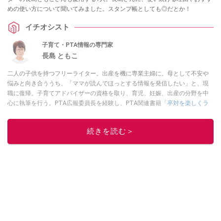
めの使い方について聞いてみました。スタンプ帳としても◎だとか！
イチオシスト
子育て・PTA情報の専門家
長島 ともこ
二人の子供を持つフリーライター。出産を機に専業主婦に。母として不安や
悩みと向き合ううち、「ママが読んでほっとする情報を発信したい」と、現
職に復帰。子育てアドバイザーの資格を取り、育児、妊娠、出産の分野を中
心に執筆を行う。PTA広報委員長を経験し、PTA関連書籍
「卒対を楽しくラ
クに乗り切る本」
などを出版。
このイチオシストの他の記事を読む
続きを読む＞