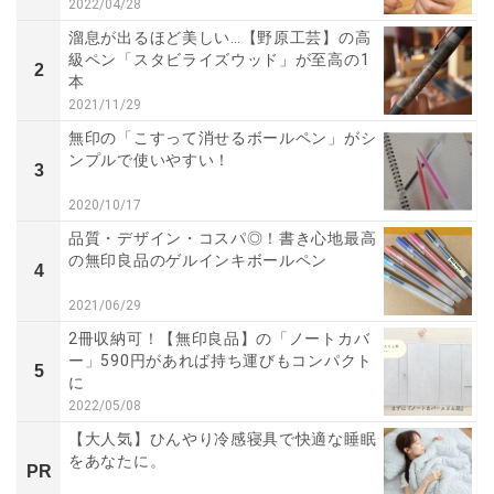
2022/04/28
溜息が出るほど美しい…【野原工芸】の高
級ペン「スタビライズウッド」が至高の1
2
本
2021/11/29
無印の「こすって消せるボールペン」がシ
ンプルで使いやすい！
3
2020/10/17
品質・デザイン・コスパ◎！書き心地最高
の無印良品のゲルインキボールペン
4
2021/06/29
2冊収納可！【無印良品】の「ノートカバ
ー」590円があれば持ち運びもコンパクト
5
に
2022/05/08
【大人気】ひんやり冷感寝具で快適な睡眠
をあなたに。
PR