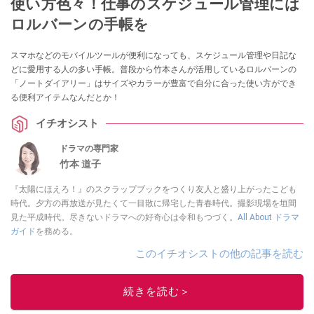
使い方色々！仕事のスケジュール管理には
ロルバーンの手帳を
スマホなどのモバイルツールが便利になっても、スケジュール管理や日記な
どに愛用する人の多い手帳。普段から竹本さんが活用しているロルバーンの
「ノートダイアリー」はサイズやカラーが豊富で自分に合った使い方ができ
る便利アイテムなんだとか！
イチオシスト
ドラマの専門家
竹本 道子
『太陽にほえろ！』のスクラップブックをつくり友人と盛り上がったこども
時代。夕方の再放送が見たくて一目散に帰宅した青春時代。撮影現場を垣間
見た平成時代。尽きないドラマへの好奇心は令和もつづく。
All About ドラマ
ガイド
を務める。
このイチオシストの他の記事を読む
続きを読む＞