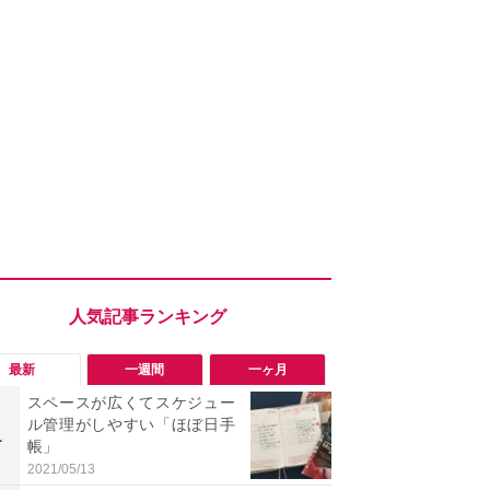
最新
一週間
一ヶ月
スペースが広くてスケジュー
「勝手にデ
ル管理がしやすい「ほぼ日手
る!?」Win
1
1
帳」
オフにして最
身を守る技
2021/05/13
2026/08/05