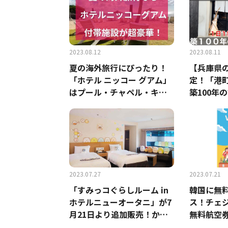
2023.08.12
2023.08.11
夏の海外旅行にぴったり！
【兵庫県の
「ホテル ニッコー グアム」
定！「港町
はプール・チャペル・キッ
築100年
ズルームなど豪華施設が充
切りでき
実◎【グアム】
2023.07.27
2023.07.21
「すみっコぐらしルーム in
韓国に無
ホテルニューオータニ」が7
ス！チェ
月21日より追加販売！かわ
無料航空券
いすぎて逆に寝れん！
開始！当