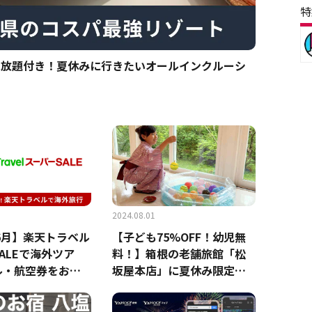
特
べ放題付き！夏休みに行きたいオールインクルーシ
2024.08.01
年6月】楽天トラベル
【子ども75%OFF！幼児無
ALEで海外ツア
料！】箱根の老舗旅館「松
ル・航空券をお得
坂屋本店」に夏休み限定プ
る方法！評判や口
ラン登場！射的やヨーヨー
介
釣り体験も