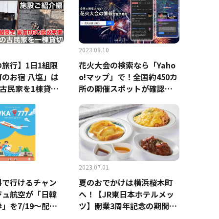
2023.08.10
旅行】1日1組限
花火大会の検索なら「Yaho
のお宿 八塩」は
o!マップ」で！全国約450カ
の古民家を1棟貸し
所の開催スポットが確認で
るお宿《動画》
きる「花火マップ 2023」を
開始！
2023.07.01
料で行けるチャン
夏のおでかけは横浜桜木町
ジュ航空が「日韓
へ！【JR東日本ホテルメッ
」を7/19～配布
ツ】開業3周年記念の期間限
選のための条件と
定モーニング＆朝食無料プ