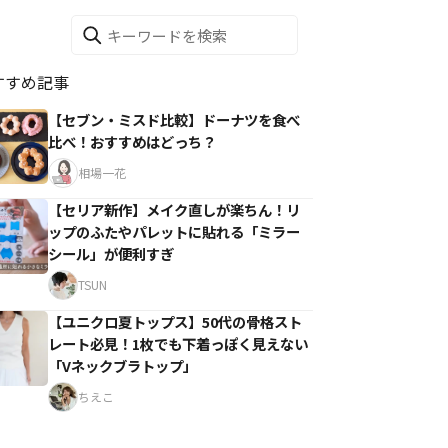
すすめ記事
【セブン・ミスド比較】ドーナツを食べ
比べ！おすすめはどっち？
相場一花
【セリア新作】メイク直しが楽ちん！リ
ップのふたやパレットに貼れる「ミラー
シール」が便利すぎ
TSUN
【ユニクロ夏トップス】50代の骨格スト
レート必見！1枚でも下着っぽく見えない
「Vネックブラトップ」
ちえこ