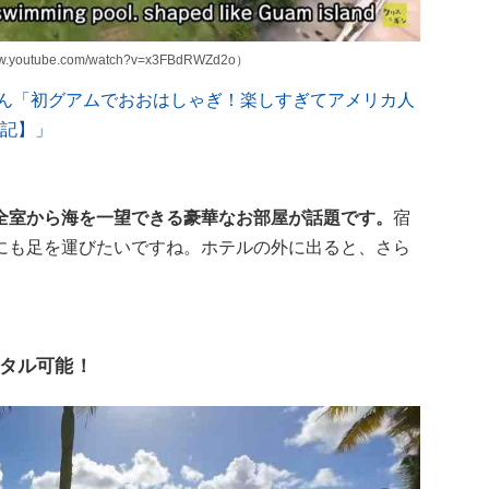
utube.com/watch?v=x3FBdRWZd2o）
ねるさん「初グアムでおおはしゃぎ！楽しすぎてアメリカ人
泊記】」
全室から海を一望できる豪華なお部屋が話題です。
宿
にも足を運びたいですね。ホテルの外に出ると、さら
タル可能！