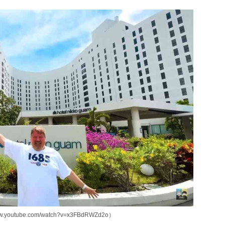
utube.com/watch?v=x3FBdRWZd2o）