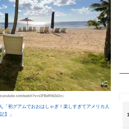
utube.com/watch?v=x3FBdRWZd2o）
ねるさん「初グアムでおおはしゃぎ！楽しすぎてアメリカ人
泊記】」