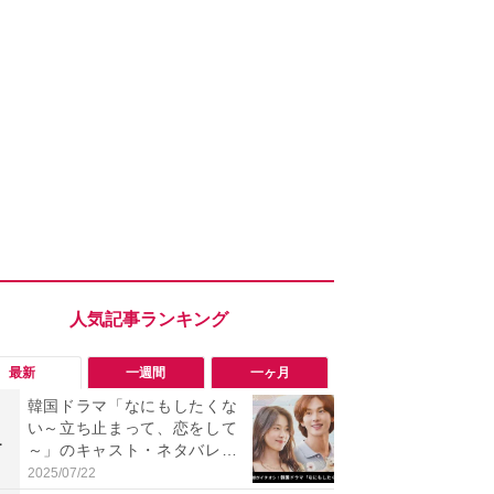
最新
一週間
一ヶ月
韓国ドラマ「なにもしたくな
「ヤバい！
い～立ち止まって、恋をして
った…」と
1
1
～」のキャスト・ネタバレあ
【7月30日G
らすじ・感想まとめ！配信は
更】内容を
2025/07/22
2026/07/31