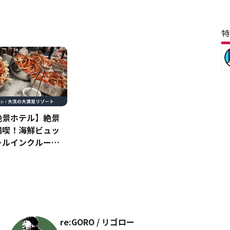
特
絶景ホテル】絶景
満喫！海鮮ビュッ
ールインクルーシ
すぎる
re:GORO / リゴロー