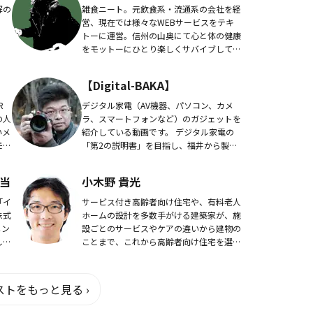
解の
雑食ニート。元飲食系・流通系の会社を経
営、現在では様々なWEBサービスをテキ
トーに運営。信州の山奥にて心と体の健康
をモットーにひとり楽しくサバイブしてい
る。「人生はサバイバル」「Back to the
Nature」：自然（Nature）と...
【Digital-BAKA】
R
デジタル家電（AV機器、パソコン、カメ
の人
ラ、スマートフォンなど）のガジェットを
いメ
紹介している動画です。 デジタル家電の
モデ
「第2の説明書」を目指し、福井から製品
誌や
レビューを発信しています。【Digital-
BAKA】はこちらから！
当
小木野 貴光
「イ
サービス付き高齢者向け住宅や、有料老人
株式
ホームの設計を多数手がける建築家が、施
メン
設ごとのサービスやケアの違いから建物の
して
ことまで、これから高齢者向け住宅を選ぶ
方に分かりやすく解説。
トをもっと見る ›