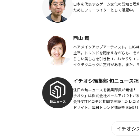
日本を代表するゲーム文化の認知と理
ためにフリーライターとして活躍中。
西山 舞
ヘアメイクアップアーティスト。LUGA
主宰。トレンドを踏まえながらも、そ
らしい美しさを引き出す、わかりやす
イクテクニックに定評がある。また、
ル・女優などからも指名が多い。女性
広告、テレビ出演など活躍は幅広い。
イチオシ編集部 旬ニュース担
注目の旬ニュースを編集部員が発信！
チオシ」は株式会社オールアバウトが
会社NTTドコモと共同で開設したレコ
ドサイト。毎日トレンド情報をお届け
います。
イチオシス