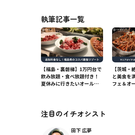
執筆記事一覧
【福島・裏磐梯】1万円台で
【茨城・
飲み放題・食べ放題付き！
と美食を
夏休みに行きたいオールイ
フェ＆オ
ンクルーシブホテルが最高
ブが最高
注目のイチオシスト
田下 広夢