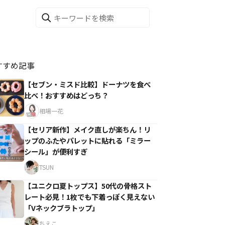
すすめ記事
【セブン・ミスド比較】ドーナツを食べ
比べ！おすすめはどっち？
相場一花
【セリア新作】メイク直しが楽ちん！リ
ップのふたやパレットに貼れる「ミラー
シール」が便利すぎ
TSUN
【ユニクロ夏トップス】50代の骨格スト
レート必見！1枚でも下着っぽく見えない
「Vネックブラトップ」
ちえこ